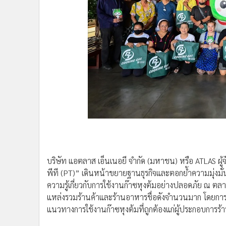
•
Management & HR
•
MGR Live
•
Infographic
•
การเมือง
•
ท่องเที่ยว
•
กีฬา
•
ต่างประเทศ
•
Special Scoop
•
เศรษฐกิจ-ธุรกิจ
•
จีน
•
ชุมชน-คุณภาพชีวิต
•
อาชญากรรม
•
Motoring
•
เกม
•
วิทยาศาสตร์
•
SMEs
•
หุ้น