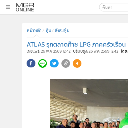
เลือกเครื่องมือท
•
หน้าหลัก
ค้นหา
•
ทันเหตุการณ์
Google
•
ภาคใต้
•
ภูมิภาค
MGR Onl
•
Online Section
ค้นหาขั
•
บันเทิง
•
ผู้จัดการรายวัน
•
คอลัมนิสต์
•
ละคร
•
CbizReview
•
Cyber BIZ
หน้าหลัก
หุ้น
สังคมหุ้น
•
ผู้จัดกวน
ATLAS รุกตลาดก๊าซ LPG ภาคครัวเรือน
•
Good health & Well-being
•
Green Innovation & SD
เผยแพร่:
26 พ.ค. 2569 12:42
ปรับปรุง:
26 พ.ค. 2569 12:42
โดย: