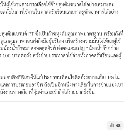
จัดจำหน่ายก๊าซปิโตรเลียมเหลว (LPG) ภายใต้แบรนด์ “ก๊าซหุงต้ม
ั่นด้านความปลอดภัยในการใช้งานก๊าซหุงต้ม จัดกิจกรรมอบรมให้
บองมาร์เช่ คอมมูนิตี้มาร์เก็ตและศูนย์รวมไลฟ์สไตล์ ซึ่งเป็น
บรมครั้งนี้มีวัตถุประสงค์เพื่อส่งเสริมความรู้ ความเข้าใจ และ
ร้านค้า ร้านอาหาร ตลอดจนประชาชนทั่วไปที่สนใจ
ให้ผู้ใช้งานสามารถเลือกใช้ก๊าซหุงต้มขนาดได้อย่างเหมาะสม
ดภัยในการใช้งานในภาคครัวเรือนและภาคธุรกิจอาหารได้อย่าง
าซหุงต้มแบรนด์ PT ซึ่งเป็นก๊าซหุงต้มคุณภาพมาตรฐาน พร้อมถังที่
ภาพก่อนส่งถึงมือผู้บริโภค เพื่อสร้างความมั่นใจให้แก่ผู้ใช้
มน้องน้ำก๊าซมาสคอตสุดคิวท์ ส่งต่อแคมเปญ “น้องน้ำก๊าซช่วย
100 บาทต่อถัง หวังช่วยบรรเทาค่าใช้จ่ายทั้งภาคครัวเรือนและผู้