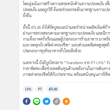
•
อินโดจีน
•
กองทุนรวม
•
Celeb Online
บริษัท แอตลาส เอ็นเนอยี จำกัด (มหาชน) หรือ ATLAS ผู้
พีที (PT)” เดินหน้าขยายฐานธุรกิจและตอกย้ำความมุ่งม
•
Factcheck
ความรู้เกี่ยวกับการใช้งานก๊าซหุงต้มอย่างปลอดภัย ณ ตลาด
•
ญี่ปุ่น
แหล่งรวมร้านค้าและร้านอาหารชื่อดังจำนวนมาก โดยการจัดอ
•
News1
แนวทางการใช้งานก๊าซหุงต้มที่ถูกต้องแก่ผู้ประกอบการ
•
Gotomanager
โดยมุ่งเน้นการสร้างความตระหนักด้านความปลอดภัย เพื่อ
ปลอดภัย และถูกวิธี อันจะช่วยยกระดับมาตรฐานความปลอ
ยั่งยืน
ทั้งนี้ ATLAS ยังได้จัดบูธแนะนำและจำหน่ายผลิตภัณฑ์ก๊
ผ่านการตรวจสอบตามมาตรฐานความปลอดภัย และมีการดูแลคุณ
งานทั้งภาคครัวเรือนและผู้ประกอบการร้านอาหาร มาพร้อ
แบก ลดทุกถัง สกัดค่าครองชีพ” มอบส่วนลดพิเศษสูงสุดถึง 
ประกอบการธุรกิจอาหารทั่วไทยอีกด้วย