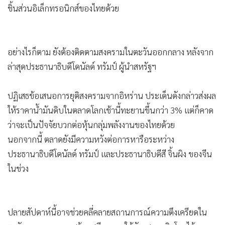
บวกจากตลาดหุ้นสหรัฐฯ โดยเฉพาะหุ้นกลุ่มเทคโนโลยีแจ้งผล
•
เกม
ประกอบการดีกว่าคาด รับอานิสงส์การลงทุนใน AI ปัจจัยดัง
•
วิทยาศาสตร์
กล่าวส่งผลดีมาถึงตลาดหุ้นเอเชียเช้านี้ ทั้งตลาดหุ้นเกาหลีใต้และ
•
SMEs
ญี่ปุ่นดีดขึ้นอย่างแข็งแกร่ง และคาดว่าจะส่งผลบวกมายังหุ้นกลุ่ม
•
หุ้น
ชิ้นส่วนอิเล็กทรอนิกส์ของไทยด้วย
•
อินโดจีน
•
กองทุนรวม
•
Celeb Online
อย่างไรก็ตาม ยังต้องติดตามสงครามในตะวันออกกลาง หลังจาก
•
Factcheck
ล่าสุดประธานาธิบดีโดนัลด์ ทรัมป์ ผู้นำสหรัฐฯ
•
ญี่ปุ่น
•
News1
ปฏิเสธข้อเสนอการยุติสงครามจากอิหร่าน ประเด็นดังกล่าวส่งผล
•
Gotomanager
ให้ราคาน้ำมันดิบในตลาดโลกเช้านี้ทะยานขึ้นกว่า 3% แต่ก็คาด
ว่าจะเป็นปัจจัยบวกต่อหุ้นกลุ่มพลังงานของไทยด้วย
นอกจากนี้ ตลาดยังมีความหวังต่อการหารือระหว่าง
ประธานาธิบดีโดนัลด์ ทรัมป์ และประธานาธิบดีสี จิ้นผิง ของจีน