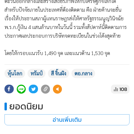
ในช่วง
ปลายสัปดาห์นี้อาจช่วยคลี่คลายสถานการณ์ความตึงเครียดใน
ตะวันออกกลางและสร้างเสถียรภาพให้กับเศรษฐกิจโลกได้
สำหรับปัจจัยภายในประเทศที่ต้องติดตาม คือ ฝ่ายค้านจะยื่น
เรื่องให้ประธานสภาผู้แทนราษฎรส่งให้ศาลรัฐธรรมนูญวินิจฉัย
พ.ร.ก.กู้เงิน 4 แสนล้านบาทในวันนี้ รวมทั้งสัปดาห์นี้ติดตามการ
ประกาศผลประกอบการบริษัทจดทะเบียนในช่วงโค้งสุดท้าย
โดยให้กรอบแนวรับ 1,490 จุด และแนวต้าน 1,530 จุด
หุ้นโลก
ทรัมป์
สี จิ้นผิง
ตอ.กลาง
108