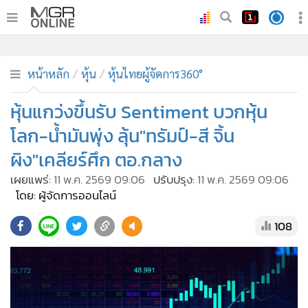
•
หน้าหลัก
•
ทันเหตุการณ์
•
ภาคใต้
•
ภูมิภาค
•
Online Section
หน้าหลัก
หุ้น
หุ้นไทยผู้จัดการ360°
•
บันเทิง
•
ผู้จัดการรายวัน
หุ้นแกว่งขึ้นรับ Sentiment บวกหุ้น
•
คอลัมนิสต์
โลก-น้ำมันพุ่ง ลุ้น"ทรัมป์-สี จิ้น
•
ละคร
ผิง"เคลียร์ศึก ตอ.กลาง
•
CbizReview
เผยแพร่:
11 พ.ค. 2569 09:06
ปรับปรุง:
11 พ.ค. 2569 09:06
•
Cyber BIZ
โดย: ผู้จัดการออนไลน์
•
ผู้จัดกวน
108