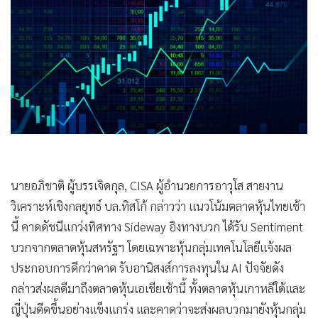
•
Good health & Well-being
•
Green Innovation & SD
•
Management & HR
•
MGR Live
•
Infographic
•
การเมือง
•
ท่องเที่ยว
•
กีฬา
•
ต่างประเทศ
•
Special Scoop
•
เศรษฐกิจ-ธุรกิจ
•
จีน
•
ชุมชน-คุณภาพชีวิต
นายอภิชาติ ผู้บรรเจิดกุล, CISA ผู้อำนวยการอาวุโส สายงาน
•
อาชญากรรม
วิเคราะห์เชิงกลยุทธ์ บล.ทิสโก้ กล่าวว่า แนวโน้มตลาดหุ้นไทยเช้า
•
Motoring
นี้ คาดดัชนีแกว่งทิศทาง Sideway อิงทางบวก ได้รับ Sentiment