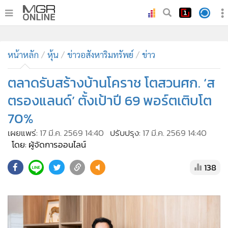
•
หน้าหลัก
•
หน้าหลัก
ทันเหตุการณ์
หุ้น
ข่าวอสังหาริมทรัพย์
ข่าว
•
ภาคใต้
ตลาดรับสร้างบ้านโคราช โตสวนศก. ‘ส
•
ภูมิภาค
ตรองแลนด์’ ตั้งเป้าปี 69 พอร์ตเติบโต
•
Online Section
70%
•
บันเทิง
เผยแพร่:
17 มี.ค. 2569 14:40
ปรับปรุง:
17 มี.ค. 2569 14:40
•
ผู้จัดการรายวัน
โดย: ผู้จัดการออนไลน์
•
คอลัมนิสต์
•
ละคร
138
•
CbizReview
•
Cyber BIZ
•
ผู้จัดกวน