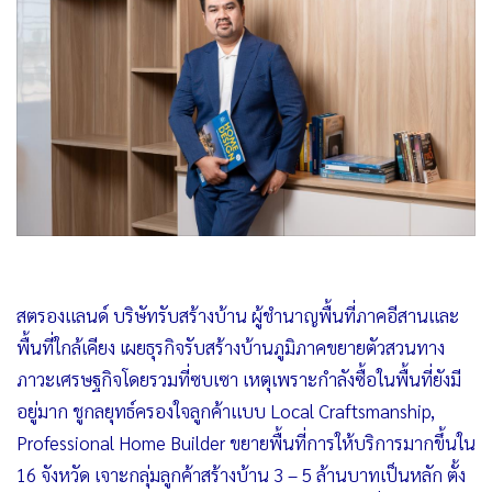
•
Good health & Well-being
•
Green Innovation & SD
•
Management & HR
•
MGR Live
•
Infographic
•
การเมือง
•
ท่องเที่ยว
•
กีฬา
•
ต่างประเทศ
•
Special Scoop
สตรองแลนด์ บริษัทรับสร้างบ้าน ผู้ชำนาญพื้นที่ภาคอีสานและ
•
เศรษฐกิจ-ธุรกิจ
พื้นที่ใกล้เคียง เผยธุรกิจรับสร้างบ้านภูมิภาคขยายตัวสวนทาง
•
จีน
ภาวะเศรษฐกิจโดยรวมที่ซบเซา เหตุเพราะกำลังซื้อในพื้นที่ยังมี
•
ชุมชน-คุณภาพชีวิต
อยู่มาก ชูกลยุทธ์ครองใจลูกค้าแบบ Local Craftsmanship,
Professional Home Builder ขยายพื้นที่การให้บริการมากขึ้นใน
•
อาชญากรรม
16 จังหวัด เจาะกลุ่มลูกค้าสร้างบ้าน 3 – 5 ล้านบาทเป็นหลัก ตั้ง
•
Motoring