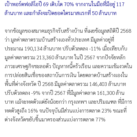
เป้าพอร์ตฟอลิโอปี 69 เติบโต 70% จากงานในมือที่มีอยู่ 117
•
เกม
ล้านบาท และกำลังจะปิดยอดไตรมาสแรกที่ 50 ล้านบาท
•
วิทยาศาสตร์
•
SMEs
จากข้อมูลของสมาคมธุรกิจรับสร้างบ้าน ที่เผยข้อมูลสถิติปี 2568
•
หุ้น
ว่า มูลค่าตลาดรวมบ้านสร้างเองทั่วประเทศ มีมูลค่าอยู่ที่
•
อินโดจีน
ประมาณ 190,134 ล้านบาท ปรับตัวลดลง -11% เมื่อเทียบกับ
•
กองทุนรวม
มูลค่าตลาดรวม 213,360 ล้านบาท ในปี 2567 จากปัจจัยหลัก
•
Celeb Online
ภาวะเศรษฐกิจชะลอตัว ปัญหาหนี้ครัวเรือน และความเข้มงวดใน
•
Factcheck
การปล่อยสินเชื่อของสถาบันการเงิน โดยตลาดบ้านสร้างเองใน
•
ญี่ปุ่น
พื้นที่ต่างจังหวัด ปี 2568 มีมูลค่าตลาดรวม 146,403 ล้านบาท
•
News1
ปรับตัวลดลง -9% จากปี 2567 ที่มีมูลค่าตลาด 161,300 ล้าน
•
Gotomanager
บาท แม้จะหดตัวแต่ยังน้อยกว่า กรุงเทพฯ และปริมณฑล ที่มีการ
หดตัวสูงถึง 16% จนปัจจุบันมีส่วนแบ่งการตลาด 23% ขณะที่
ต่างจังหวัดขยับขึ้นมาครองส่วนแบ่งการตลาด 77%