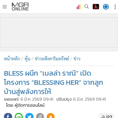
•
หน้าหลัก
•
ทันเหตุการณ์
•
ภาคใต้
•
ภูมิภาค
•
Online Section
หน้าหลัก
หุ้น
ข่าวอสังหาริมทรัพย์
ข่าว
•
บันเทิง
•
ผู้จัดการรายวัน
BLESS ผนึก “เบลล่า ราณี” เปิด
•
คอลัมนิสต์
โครงการ “BLESSING HER” จากลูก
•
ละคร
บ้านสู่พลังการให้
•
CbizReview
เผยแพร่:
6 มี.ค. 2569 09:41
ปรับปรุง:
6 มี.ค. 2569 09:41
•
Cyber BIZ
โดย: ผู้จัดการออนไลน์
•
ผู้จัดกวน
127