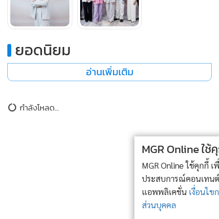
(Sustainable Development Goals: SDGs) โดยเฉพาะ SDG 3:
สุขภาพและความเป็นอยู่ที่ดี (Good Health and Well-being)
และ SDG 5: ความเท่าเทียมทางเพศ (Gender Equality) รวมถึง
ยอดนิยม
SDG 10: การลดความเหลื่อมล้ำ (Reduced Inequalities) ผ่าน
การขยายโอกาสการเข้าถึงผลิตภัณฑ์สุขอนามัย คุณภาพแก่ผู้
อ่านเพิ่มเติม
หญิงกลุ่มเปราะบางทั่วประเทศ สะท้อนแนวทางการดำเนินธุรกิจ
ที่คำนึงถึงมิติด้านสังคมควบคู่การเติบโต อย่างยั่งยืน
ข่าวในหมวดล่าสุด
เส้นทาง 3 ทศวรรษ “พีดีเฮ้าส์” จากผู้บุกเบิกมาตรฐาน
1
MGR Online ใช้คุกกี้ (Cookies)
รับสร้างบ้าน สู่การส่งไม้ต่อ ยุค“บ้านเพื่อสุขภาวะ”
MGR Online ใช้คุกกี้ เพื่อจัดการข้อมูลส่วนบุคคลเพื่อนำเสนอ
2
ประสบการณ์คอนเทนต์ที่ดีที่สุดให้กับผู้อ่านบนเว็บไซต์ และ
แอพพลิเคชั่น
เงื่อนไขการใช้งานเว็บไซต์
และ
นโยบายสิทธิ
ธอส.นำเทคโนโลยี AI ประยุกต์ดาต้า ยกระดับบริการเชิง
3
ส่วนบุคคล
รุก หนุนปล่อยสินเชื่อตามเป้า 246,000 ลบ.