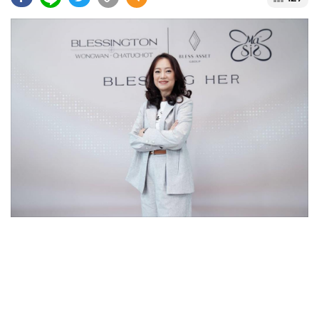
•
Good health & Well-being
•
Green Innovation & SD
•
Management & HR
•
MGR Live
•
Infographic
•
การเมือง
•
ท่องเที่ยว
•
กีฬา
•
ต่างประเทศ
•
Special Scoop
•
เศรษฐกิจ-ธุรกิจ
•
จีน
•
ชุมชน-คุณภาพชีวิต
•
อาชญากรรม
•
Motoring