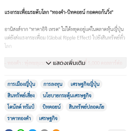
แรงกระเพื่อมระดับโลก "ทองคำ-บิทคอยน์ กอดคอกันวิ่ง"
อานิสงส์จาก "ทาคาอิจิ เทรด" ไม่ได้หยุดอยู่แค่ในตลาดหุ้นญี่ปุ่น
แต่ยังส่งแรงกระเพื่อม (Global Ripple Effect) ไปยังสินทรัพย์ทั่ว
โลก
แสดงเพิ่มเติม
- ทองคำ : พุ่งทะลุแนวต้านจิตวิทยาสำคัญที่ 5,000 ดอลลาร์ต่อ
ออนซ์ สะท้อนความเชื่อมั่นในสินทรัพย์ปลอดภัยท่ามกลางสภาพ
คล่องที่ล้นระบบ
การเมืองญี่ปุ่น
การลงทุน
เศรษฐกิจญี่ปุ่น
สินทรัพย์เสี่ยง
นโยบายกระตุ้นเศรษฐกิจ
- บิทคอยน์ : ราชาคริปโตฯ ดีดตัวตอบรับข่าวดี ขึ้นไปแตะจุดสูง
สุดสั้นๆ ที่ 72,000 ดอลลาร์ ก่อนจะย่อตัวลงมาซื้อขายเหนือ
โดนัลด์ ทรัมป์
บิทคอยน์
สินทรัพย์ปลอดภัย
ระดับ 70,000 ดอลลาร์ในช่วงเช้าของตลาดเอเชีย แสดงให้เห็นว่า
ราคาทองคำ
เศรษฐกิจ
ความต้องการสินทรัพย์เสี่ยง (Risk-on Assets) ยังคงมีอยู่สูง