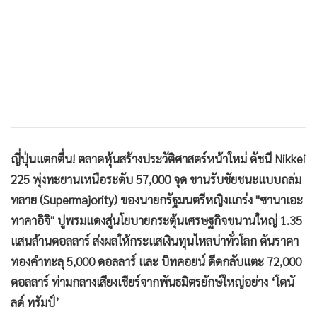
•
เกม
•
วิทยาศาสตร์
•
SMEs
•
หุ้น
•
อินโดจีน
•
กองทุนรวม
•
Celeb Online
ญี่ปุ่นแตกตื่น! ตลาดหุ้นสร้างประวัติศาสตร์หน้าใหม่ ดัชนี Nikkei
•
Factcheck
225 พุ่งทะยานเหนือระดับ 57,000 จุด ขานรับชัยชนะแบบถล่ม
•
ญี่ปุ่น
ทลาย (Supermajority) ของนายกรัฐมนตรีหญิงแกร่ง "ซานาเอะ
•
News1
ทาคาอิจิ" ปูพรมแดงสู่นโยบายกระตุ้นเศรษฐกิจขนานใหญ่ 1.35
•
Gotomanager
แสนล้านดอลลาร์ ส่งผลให้กระแสเงินทุนไหลบ่าทั่วโลก ดันราคา
ทองคำทะลุ 5,000 ดอลลาร์ และ บิทคอยน์ ดีดกลับแตะ 72,000
ดอลลาร์ ท่ามกลางเสียงเชียร์จากพันธมิตรยักษ์ใหญ่อย่าง ‘โดนั
ลด์ ทรัมป์’