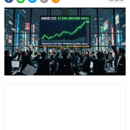
•
Good health & Well-being
•
Green Innovation & SD
•
Management & HR
•
MGR Live
•
Infographic
•
การเมือง
•
ท่องเที่ยว
•
กีฬา
•
ต่างประเทศ
•
Special Scoop
•
เศรษฐกิจ-ธุรกิจ
•
จีน
•
ชุมชน-คุณภาพชีวิต
•
อาชญากรรม
•
Motoring