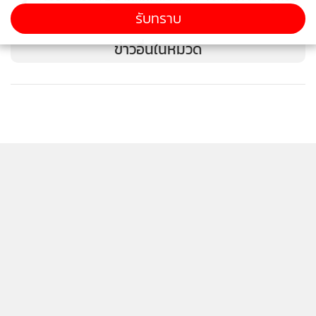
4
กระตุ้นเศรษฐกิจขนานใหญ่กำลังจะเป็นเชื้อเพลิงชั้นดีที่ขับ
เงินเทาไหลท่วมตลาดคริปโตไทย?
รับทราบ
เคลื่อนตลาดกระทิงรอบใหม่ ทั้งในตลาดหุ้น สินค้าโภคภัณฑ์ และ
ข่าวอื่นในหมวด
สินทรัพย์ดิจิทัล.