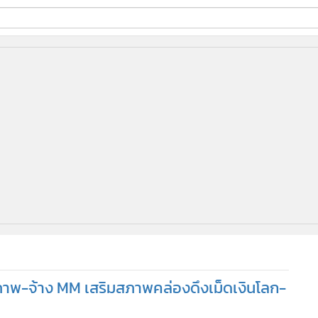
ี่ใช้
ine
้นสูง
ภาพ-จ้าง MM เสริมสภาพคล่องดึงเม็ดเงินโลก-