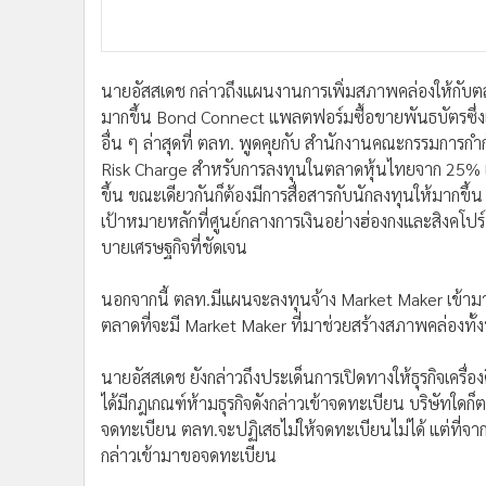
นายอัสสเดช กล่าวถึงแผนงานการเพิ่มสภาพคล่องให้กับ
มากขึ้น Bond Connect แพลตฟอร์มซื้อขายพันธบัตรซึ่งเป
อื่น ๆ ล่าสุดที่ ตลท. พูดคุยกับ สำนักงานคณะกรรมการกำ
Risk Charge สำหรับการลงทุนในตลาดหุ้นไทยจาก 25% 
ขึ้น ขณะเดียวกันก็ต้องมีการสื่อสารกับนักลงทุนให้มากข
เป้าหมายหลักที่ศูนย์กลางการเงินอย่างฮ่องกงและสิงคโปร์ 
บายเศรษฐกิจที่ชัดเจน
นอกจากนี้ ตลท.มีแผนจะลงทุนจ้าง Market Maker เข้า
ตลาดที่จะมี Market Maker ที่มาช่วยสร้างสภาพคล่องทั
นายอัสสเดช ยังกล่าวถึงประเด็นการเปิดทางให้ธุรกิจเครื
ได้มีกฎเกณฑ์ห้ามธุรกิจดังกล่าวเข้าจดทะเบียน บริษัทใ
จดทะเบียน ตลท.จะปฏิเสธไม่ให้จดทะเบียนไม่ได้ แต่ที่จากเ
กล่าวเข้ามาขอจดทะเบียน