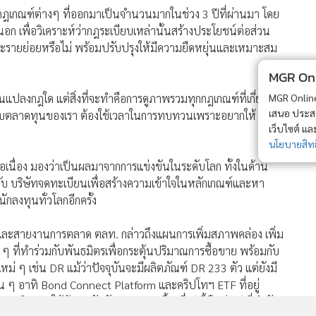
เกณฑ์ต่างๆ ที่ออกมาเป็นจำนวนมากในช่วง 3 ปีที่ผ่านมา โดย
ก เพื่อวิเคราะห์ว่ากฎระเบียบเหล่านั้นสร้างประโยชน์ต่อส่วน
ละรายย่อยหรือไม่ พร้อมปรับปรุงให้มีความยืดหยุ่นและเหมาะสม
MGR Onli
ยนแปลงกฎใด แต่สิ่งที่จะทำคือการดูภาพรวมทุกกฎเกณฑ์ที่เกี่ยวข้อง
MGR Online 
เสนอ ประสบก
ห้กับตลาดทุนของเรา ต้องใช้เวลาในการทบทวนเพราะอยากให้
เว็บไซต์ แ
นโยบายสิทธ
่อเนื่อง มองว่าเป็นผลมาจากการแข่งขันในระดับโลก ทั้งในด้าน
 บริษัทจดทะเบียนเพื่อสร้างความเข้าใจในหลักเกณฑ์และหา
กลงทุนทั่วโลกอีกครั้ง
ย์และสายงานการตลาด ตลท. กล่าวถึงแผนการเพิ่มสภาพคล่อง เพิ่ม
ง ๆ ที่ทำร่วมกับพันธมิตรเพื่อกระตุ้นปริมาณการซื้อขาย พร้อมกับ
 ๆ เช่น DR แม้ว่าปัจจุบันจะมีผลิตภัณฑ์ DR 233 ตัว แต่ยังมี
่น ๆ อาทิ Bond Connect Platform และคริปโทฯ ETF ที่อยู่
เดินทางให้ข้อมูลกับนักลงทุนมากขึ้น ซึ่งปีนี้ถือเป็นปีที่สำคัญ