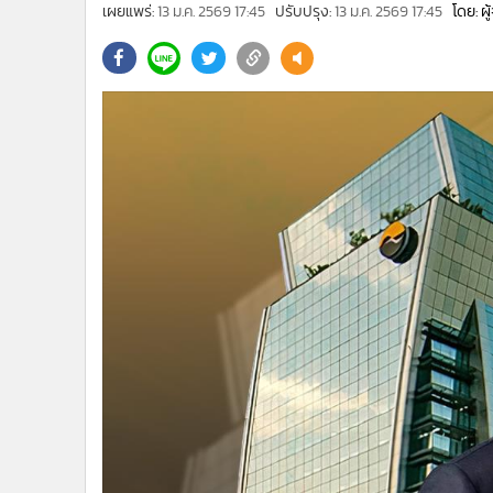
•
Management & HR
เผยแพร่:
13 ม.ค. 2569 17:45
ปรับปรุง:
13 ม.ค. 2569 17:45
โดย: ผ
•
MGR Live
•
Infographic
•
การเมือง
•
ท่องเที่ยว
•
กีฬา
•
ต่างประเทศ
•
Special Scoop
•
เศรษฐกิจ-ธุรกิจ
•
จีน
•
ชุมชน-คุณภาพชีวิต
•
อาชญากรรม
•
Motoring
•
เกม
•
วิทยาศาสตร์
•
SMEs
•
หุ้น