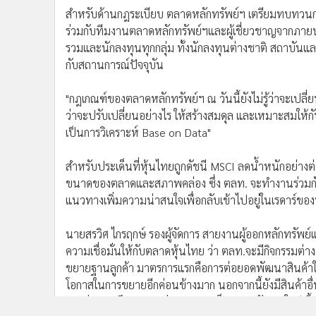
สำหรับด้านกฎระเบียบ ตลาดหลักทรัพย์ฯ เตรียมทบทวนกฎ
ร่วมกับทีมงานตลาดหลักทรัพย์ฯและผู้เชี่ยวชาญจากภายนอ
รวมและนักลงทุนทุกกลุ่ม ทั้งนักลงทุนต่างชาติ สถาบันแ
กับสถานการณ์ปัจจุบัน
"กฎเกณฑ์ของตลาดหลักทรัพย์ฯ ณ วันนี้ยังไม่รู้ว่าจะเปลี่
ว่าจะปรับเปลี่ยนอย่างไร ให้สร้างสมดุล และเหมาะสมใ
เป็นการวิเคราะห์ Base on Data"
สำหรับประเด็นที่หุ้นไทยถูกดัชนี MSCI ลดน้ำหนักอย่างต
ขนาดของตลาดและสภาพคล่อง ซึ่ง ตลท. จะทำงานร่วมกับ
แนวทางเพิ่มความน่าสนใจเพื่อกลับเข้าไปอยู่ในเรดาร์ของนั
นายสรวิศ ไกรฤกษ์ รองผู้จัดการ สายงานผู้ออกหลักทรัพ
ความเชื่อมั่นให้กับตลาดหุ้นไทย ว่า ตลท.จะมีกิจกรรมต่า
ขยายฐานลูกค้า มาตรการแรกคือการต่อยอดพัฒนาสินค้าใหม่
โอกาสในการขยายอีกค่อนข้างมาก นอกจากนี้ยังมีสินค้าอื
ระหว่างการศึกษาและเร่งออก คาดเห็นความชัดเจนในปีนี้ และ