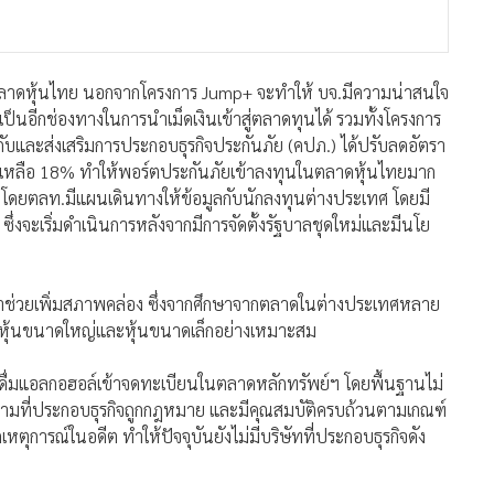
ตลาดหุ้นไทย นอกจากโครงการ Jump+ จะทำให้ บจ.มีความน่าสนใจ
็นอีกช่องทางในการนำเม็ดเงินเข้าสู่ตลาดทุนได้ รวมทั้งโครงการ
กับและส่งเสริมการประกอบธุรกิจประกันภัย (คปภ.) ได้ปรับลดอัตรา
เหลือ 18% ทำให้พอร์ตประกันภัยเข้าลงทุนในตลาดหุ้นไทยมาก
ึ้น โดยตลท.มีแผนเดินทางให้ข้อมูลกับนักลงทุนต่างประเทศ โดยมี
ซึ่งจะเริ่มดำเนินการหลังจากมีการจัดตั้งรัฐบาลชุดใหม่และมีนโย
มาช่วยเพิ่มสภาพคล่อง ซึ่งจากศึกษาจากตลาดในต่างประเทศหลาย
้งหุ้นขนาดใหญ่และหุ้นขนาดเล็กอย่างเหมาะสม
่องดื่มแอลกอฮอล์เข้าจดทะเบียนในตลาดหลักทรัพย์ฯ โดยพื้นฐานไม่
ดก็ตามที่ประกอบธุรกิจถูกกฎหมาย และมีคุณสมบัติครบถ้วนตามเกณฑ์
หตุการณ์ในอดีต ทำให้ปัจจุบันยังไม่มีบริษัทที่ประกอบธุรกิจดัง