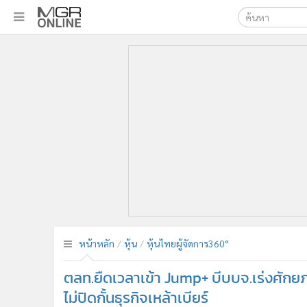
เลือกเครื่องมือท
•
หน้าหลัก
ค้นหา
•
ทันเหตุการณ์
Google
•
ภาคใต้
•
ภูมิภาค
MGR Onl
•
Online Section
ค้นหาขั
•
บันเทิง
•
ผู้จัดการรายวัน
•
คอลัมนิสต์
•
ละคร
•
CbizReview
•
Cyber BIZ
หน้าหลัก
หุ้น
หุ้นไทยผู้จัดการ360°
•
ผู้จัดกวน
ตลท.ยืดเวลาเข้า Jump+ บีบบจ.เร่งศักย
•
Good health & Well-being
•
Green Innovation & SD
ไม่ปิดกั้นธุรกิจเหล้าเบียร์