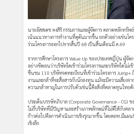
•
อินโดจีน
•
กองทุนรวม
•
Celeb Online
•
Factcheck
นายอัสสเดช คงสิริ กรรมการและผู้จัดการ ตลาดหลักทรัพย
เน้นแนวทางการทำงานที่ดุดันมากขึ้น ยกตัวอย่างเช่นโคร
•
ญี่ปุ่น
ร่วมโครงการออกไปจากสิ้นปี 68 เป็นสิ้นเดือนมี.ค.69
•
News1
•
Gotomanager
จากการศึกษาโครงการ Value Up ของประเทศญี่ปุ่น ผู้จัด
อย่างชัดเจนว่าบริษัทใดเข้าร่วมโครงการและบริษัทใดไม
ชื่นชม 110 บริษัทจดทะเบียนที่เข้าร่วมโครงการ Jump+
งานและกล้าที่จะสื่อสารกับนักลงทุน แม้จะมีความเสี่ย
ความกล้าหาญในการปรับตัวเช่นนี้คือสิ่งที่ตลาดทุนไทย
ประเด็นบรรษัทภิบาล (Corporate Governance - CG) ขอ
ไม่กี่บริษัทที่มีปัญหาและสร้างภาพลักษณ์ที่ไม่ดีให้กับต
ก้าวต่อไปคือการดำเนินการเชิงรุกมากขึ้น โดยตลท.มีแผน
เชิงลึก