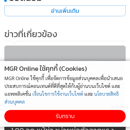
โดยหุ้นเด่น ได้แก่ AP, CENTEL, DIF, HMPRO และ MTC ซึ่ง
อ่านเพิ่มเติม
ตอบโจทย์ทั้งการป้องกันความเสี่ยง และ การเติบโตระยะยาว
พร้อมกับแนะนำการกระจายพอร์ตลงทุนในหลายสินทรัพย์ทั้ง
ข่าวที่เกี่ยวข้อง
หุ้น ตราสารหนี้ และ ทองคำ เพื่อสร้างผลตอบแทนควบคู่การ
บริหารความเสี่ยงจากความผันผวนที่อาจเกิดขึ้น
บล.กสิกรฯ เพิ่มเป้า SET เป็น 1,380 จุด -ลงทุนหุ้น 2 ธีมหลัก
MGR Online ใช้คุกกี้ (Cookies)
ฝ่ายวิจัย บล.กสิกรไทย เปิดเผยว่า ได้ปรับเป้า SET Index สิ้นปีนี้
MGR Online ใช้คุกกี้ เพื่อจัดการข้อมูลส่วนบุคคลเพื่อนำเสนอ
ประสบการณ์คอนเทนต์ที่ดีที่สุดให้กับผู้อ่านบนเว็บไซต์ และ
เพิ่มเป็น 1,380 จุด (อิง Market EPS ที่ 91 บาท บน P/E ที่ 15.2
แอพพลิเคชั่น
เงื่อนไขการใช้งานเว็บไซต์
และ
นโยบายสิทธิ
เท่า ซึ่งต่ำกว่าค่าเฉลี่ยระยะยาว -0.25SD) จากเดิม 1,275 จุด โดย
ส่วนบุคคล
ตลาดหุ้นไทยดูเป็นบวกมากขึ้น จากนโยบายภาครัฐทั้งด้านการ
67
คลังและการเงิน ในขณะที่แรงขายชะลอตัว หลังมีการไถ่ถอน
รับทราบ
อานิสงส์ TESG ยังหนุนหุ้นไทยปิดบวก
กองทุน LTF เป็นจำนวนมากตั้งแต่ต้นปี โดยมีเม็ดเงินใหม่จาก
การ ซื้อกองทุนลดหย่อนภาษีปลายปีเข้ามาหนุน