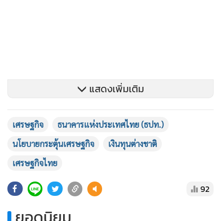
แสดงเพิ่มเติม
เศรษฐกิจ
ธนาคารแห่งประเทศไทย (ธปท.)
นโยบายกระตุ้นเศรษฐกิจ
เงินทุนต่างชาติ
เศรษฐกิจไทย
สำหรับกลยุทธ์หลัก คือ คัดเลือกหุ้นพื้นฐานแข็งแกร่ง งบดุล
92
มั่นคง ได้อานิสงส์จากอุปสงค์ในประเทศ ดอกเบี้ยขาลง และ
นโยบายเศรษฐกิจของรัฐบาลใหม่ พร้อม Valuation สมเหตุสมผล
ยอดนิยม