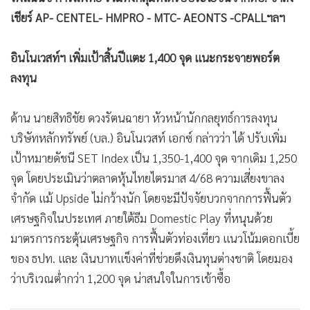
•
เกม
เชียร์ AP- CENTEL- HMPRO - MTC- AEONTS -CPALLฯลฯ
•
วิทยาศาสตร์
•
SMEs
อินโนเวสท์ฯ เพิ่มเป้าสิ้นปีแตะ 1,400 จุด แนะกระจายพอร์ต
•
หุ้น
ลงทุน
•
อินโดจีน
ด้าน นายสิทธิชัย ดวงรัตนฉายา หัวหน้านักกลยุทธ์การลงทุน
•
กองทุนรวม
บริษัทหลักทรัพย์ (บล.) อินโนเวสท์ เอกซ์ กล่าวว่า ได้ ปรับเพิ่ม
•
Celeb Online
เป้าหมายดัชนี SET Index เป็น 1,350-1,400 จุด จากเดิม 1,250
•
Factcheck
จุด โดยประเมินว่าตลาดหุ้นไทยไตรมาส 4/68 ความเสี่ยงขาลง
•
ญี่ปุ่น
จำกัด แม้ Upside ไม่กว้างนัก โดยจะมีปัจจัยบวกจากการฟื้นตัว
•
News1
เศรษฐกิจในประเทศ ภายใต้ธีม Domestic Play ที่หนุนด้วย
•
Gotomanager
มาตรการกระตุ้นเศรษฐกิจ การฟื้นตัวท่องเที่ยว แนวโน้มดอกเบี้ย
ของ ธปท. และ เงินบาทแข็งค่าที่ช่วยดึงเงินทุนต่างชาติ โดยมอง
ว่าบริเวณต่ำกว่า 1,200 จุด น่าสนใจในการเข้าซื้อ