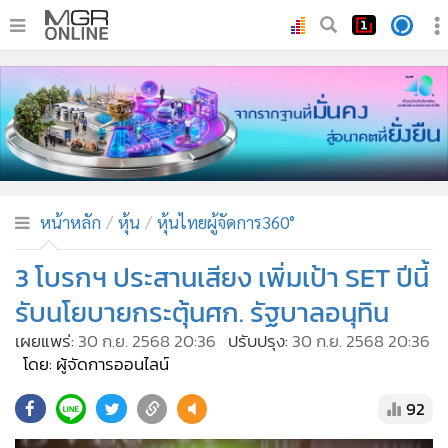
•
หน้าหลัก
•
ทันเหตุการณ์
•
ภาคใต้
•
ภูมิภาค
•
Online Section
หน้าหลัก
หุ้น
หุ้นไทยผู้จัดการ360°
•
บันเทิง
•
ผู้จัดการรายวัน
3 โบรกฯ ประสานเสียง เพิ่มเป้า SET ปีนี้
•
คอลัมนิสต์
รับนโยบายกระตุ้นศก. รัฐบาลอนุทิน
•
ละคร
เผยแพร่:
30 ก.ย. 2568 20:36
ปรับปรุง:
30 ก.ย. 2568 20:36
•
CbizReview
โดย: ผู้จัดการออนไลน์
•
Cyber BIZ
92
•
ผู้จัดกวน