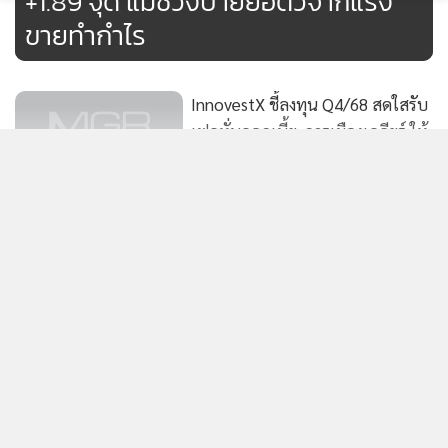
+1.89 จุด แม้ช่วงบ่ายย่อตัวจากแรง
ขายทำกำไร
นอกจากนี้ การขยายตัวทางเศรษฐกิจไทยจะชะลอตัวลงในช่วง
ครึ่งหลังปี 68 แต่ด้วยรัฐบาลใหม่มีแนวโน้มจะออกมาตรการ
InnovestX ชี้ลงทุน Q4/68 สดใสรับ
กระตุ้นเศรษฐกิจระยะสั้นในช่วง 4 เดือนที่เหลือ ก่อนการยุบสภา
เฟดหั่นดอกเบี้ย-การเมืองเคลียร์ ให้
ตามข้อตกลง MOA เพื่อกระตุ้นเศรษฐกิจและเสริมความนิยม
เป้า SET 1,350-1,400 จุด
ก่อนการเลือกตั้งทั่วไปต้นปี 69
36
หุ้นไทยซึม ปิดตลาดร่วง -4.44 จุด
ขณะที่ธนาคารกลางสหรัฐฯ (Fed) และ ธนาคารแห่งประเทศไทย
โบรกฯแนะจับตา GDP-PCE สหรัฐ
(ธปท.) มีแนวโน้มที่จะปรับลดอัตราดอกเบี้ยนโยบายลงเพิ่มเติม
แสดงเพิ่มเติม
53
ในไตรมาส 4/68 ซึ่งจะเป็นปัจจัยที่ช่วยเข้ามาหนุนความเสี่ยงเชิง
ลบของภาพรวมเศรษฐกิจไทย
โบรกฯ คาด กนง.จะลดดอกเบี้ย 1
ข่าวในหมวดล่าสุด
ครั้งในปีนี้ หลังบาทแข็งค่าในรอบ 25
สำหรับกลยุทธ์การลงทุนเน้น 2 ธีม คือ กลุ่มที่ได้รับอานิสงส์จาก
ปี
354
แม็กซ์แวลูจะเปลี่ยนเป็น“ท็อปส์” เซ็นทรัลไล่
1
นโยบายกระตุ้นเศรษฐกิจของรัฐบาลชุดใหม่ และ กลุ่มที่ได้รับ
ซื้อ30สาขา
ประโยชน์จากการลดดอกเบี้ย โดยหุ้นเด่นประกอบด้วย