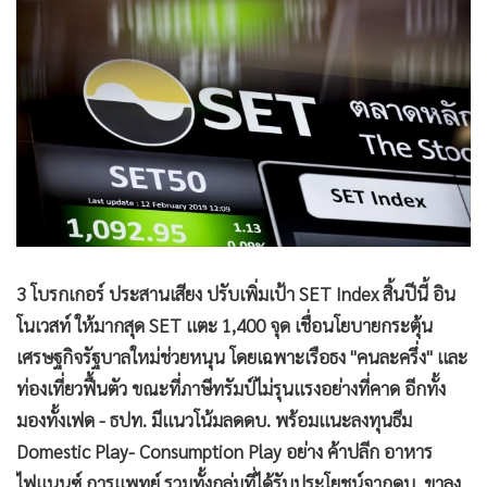
•
Good health & Well-being
•
Green Innovation & SD
•
Management & HR
•
MGR Live
•
Infographic
•
การเมือง
•
ท่องเที่ยว
•
กีฬา
•
ต่างประเทศ
3 โบรกเกอร์ ประสานเสียง ปรับเพิ่มเป้า SET Index สิ้นปีนี้ อิน
•
Special Scoop
โนเวสท์ ให้มากสุด SET แตะ 1,400 จุด เชื่อนโยบายกระตุ้น
•
เศรษฐกิจ-ธุรกิจ
เศรษฐกิจรัฐบาลใหม่ช่วยหนุน โดยเฉพาะเรือธง "คนละครึ่ง" และ
•
จีน
ท่องเที่ยวฟื้นตัว ขณะที่ภาษีทรัมป์ไม่รุนแรงอย่างที่คาด อีกทั้ง
•
ชุมชน-คุณภาพชีวิต
มองทั้งเฟด - ธปท. มีแนวโน้มลดดบ. พร้อมแนะลงทุนธีม
•
อาชญากรรม
Domestic Play- Consumption Play อย่าง ค้าปลีก อาหาร
•
Motoring
ไฟแนนซ์ การแพทย์ รวมทั้งกลุ่มที่ได้รับประโยชน์จากดบ. ขาลง