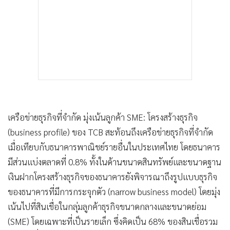
สูง ซึ่งมักมีความเปราะบางเพิ่มขึ้นในช่วงที่เศรษฐกิจชะลอตัว
อีกทั้งอัตราการเติบโตของสินเชื่อของธนาคารยังเป็นระดับที่สูง
กว่าอุตสาหกรรมธนาคาร โดยอัตราการเติบโตของสินเชื่อของ
TCB อยู่ที่ 25.3% เมื่อเทียบกับอุตสาหกรรมที่ 2.1% ในช่วงปี
25642567 (ณ สิ้นเดือนมิถุนายน 2568: TCB 5.2% เทียบกับ
อุตสาหกรรม -0.4%) อย่างไรก็ตาม ความเสี่ยงดังกล่าวได้รับการ
บรรเทาลงบางส่วนจากอัตราดอกเบี้ยสินเชื่อของธนาคารที่อยู่ใน
ระดับสูง และมีการทำประกันสินเชื่อกับบรรษัทประกันสินเชื่อ
อุตสาหกรรมขนาดย่อม (บสย.)
ความท้าทายด้านคุณภาพสินทรัพย์: อัตราส่วนสินเชื่อด้อย
คุณภาพต่อสินเชื่อรวมของ TCB อยู่ที่ 4.8% ซึ่งสูงกว่าค่าเฉลี่ย
ของอุตสาหกรรม ณ สิ้นเดือนมิถุนายน 2568 และมีแนวโน้มปรับ
ตัวเพิ่มขึ้นต่อเนื่องในช่วงหลายปีที่ผ่านมา ซึ่งสอดคล้องกับรูป
แบบธุรกิจของธนาคาร การกระจุกตัวของลูกค้าที่มีความเสี่ยง
สูงส่งผลให้ค่าใช้จ่ายในการตั้งสำรองหนี้สูญ (credit cost) ของ