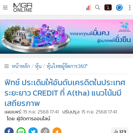
•
หน้าหลัก
•
ทันเหตุการณ์
•
ภาคใต้
•
ภูมิภาค
•
Online Section
หน้าหลัก
หุ้น
หุ้นไทยผู้จัดการ360°
•
บันเทิง
•
ผู้จัดการรายวัน
ฟิทช์ ประเดิมให้อันดับเครดิตในประเทศ
•
คอลัมนิสต์
ระยะยาว CREDIT ที่ A(tha) แนวโน้มมี
•
ละคร
เสถียรภาพ
•
CbizReview
เผยแพร่:
15 ก.ย. 2568 17:41
ปรับปรุง:
15 ก.ย. 2568 17:41
•
Cyber BIZ
โดย: ผู้จัดการออนไลน์
•
ผู้จัดกวน
123