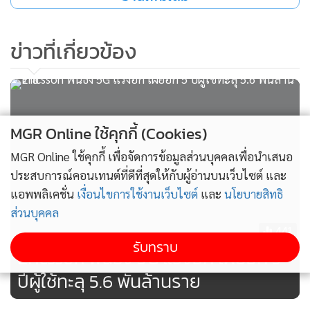
ของธนาคารยังคงสูงกว่าค่าเฉลี่ยของอุตสาหกรรมอัตราส่วนกำไร
จากการดำเนินงานต่อสินทรัพย์เสี่ยงของ TCB อยู่ที่ 3.1% ณ สิ้น
ข่าวที่เกี่ยวข้อง
เดือนมิถุนายน 2568 เทียบกับค่าเฉลี่ยของอุตสาหกรรมที่ 2.2%
ซึ่งสะท้อนถึงความสามารถของธนาคารในการรักษาอัตรากำไรให้
อยู่ในระดับที่แข็งแกร่งได้ นอกจากนี้ TCB ยังได้รับประโยชน์จาก
ส่วนต่างอัตราดอกเบี้ยสุทธิ (NIM) ที่ 7.9% ณ สิ้นเดือนมิถุนายน
2568 ซึ่งสูงกว่าค่าเฉลี่ยของอุตสาหกรรมที่ 3.1% ค่อนข้างมาก
MGR Online ใช้คุกกี้ (Cookies)
และฟิทช์คาดว่าความสามารถในการทำกำไรของ TCB จะยังคง
MGR Online ใช้คุกกี้ เพื่อจัดการข้อมูลส่วนบุคคลเพื่อนำเสนอ
อยู่ในระดับที่สูงกว่าค่าเฉลี่ยของอุตสาหกรรมในระยะสั้น
ประสบการณ์คอนเทนต์ที่ดีที่สุดให้กับผู้อ่านบนเว็บไซต์ และ
แอพพลิเคชั่น
เงื่อนไขการใช้งานเว็บไซต์
และ
นโยบายสิทธิ
ฐานะเงินกองทุนปรับตัวดีขึ้น: อัตราส่วนเงินกองทุนชั้นที่ 1 ที่เป็น
ส่วนบุคคล
ส่วนของเจ้าของ (CET1) ของ TCB ปรับตัวดีขึ้นอย่างต่อเนื่อง
441
รับทราบ
ตลอดหลายปีที่ผ่านมา มาอยู่ที่ 15% ณ สิ้นเดือนมิถุนายน 2568
Ericsson ฟันธง 5G แรงอีก เผยอีก 5
(2567: 14.8%, 2566: 13.1%) โดยเงินกองทุนปรับเพิ่มขึ้นจาก
ปีผู้ใช้ทะลุ 5.6 พันล้านราย
กำไรสะสม และการระดมทุนผ่านการเสนอขายหุ้นต่อประชาชน
ครั้งแรก (IPO) ในเดือนกุมภาพันธ์ 2567 อย่างไรก็ดี อัตราส่วน