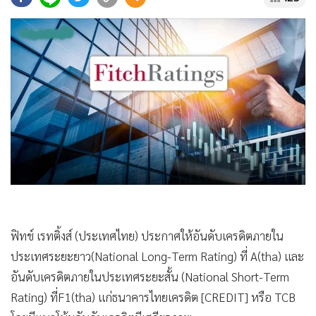
•
Good health & Well-being
•
Green Innovation & SD
•
Management & HR
•
MGR Live
•
Infographic
•
การเมือง
•
ท่องเที่ยว
•
กีฬา
•
ต่างประเทศ
•
Special Scoop
•
เศรษฐกิจ-ธุรกิจ
ฟิทช์ เรทติ้งส์ (ประเทศไทย) ประกาศให้อันดับเครดิตภายใน
•
จีน
ประเทศระยะยาว(National Long-Term Rating) ที่ A(tha) และ
•
ชุมชน-คุณภาพชีวิต
อันดับเครดิตภายในประเทศระยะสั้น (National Short-Term
•
อาชญากรรม
Rating) ที่F1(tha) แก่ธนาคารไทยเครดิต [CREDIT] หรือ TCB
•
Motoring