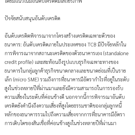
โดยมีแนวโน้มอันดับเครดิตมีเสถียรภาพ
•
เกม
•
วิทยาศาสตร์
ปัจจัยสนับสนุนอันดับเครดิต
•
SMEs
•
หุ้น
อันดับเครดิตพิจารณาจากโครงสร้างเครดิตเฉพาะตัวของ
•
อินโดจีน
ธนาคาร: อันดับเครดิตภายในประเทศของ TCB มีปัจจัยหลักใน
•
กองทุนรวม
การพิจารณาจากสถานะเครดิตของตัวธนาคารเอง (standalone
•
Celeb Online
credit profile) และสะท้อนถึงรูปแบบธุรกิจเฉพาะทางของ
ธนาคารในกลุ่มลูกค้าธุรกิจขนาดกลางและขนาดย่อมที่เป็นราย
•
Factcheck
เล็ก (micro SME) รวมถึงการที่ธนาคารมีอัตรากำไรที่อยู่ในระดับ
•
ญี่ปุ่น
สูงในช่วงหลายปีที่ผ่านมาและยังมีความสามารถในการรองรับ
•
News1
ความเสี่ยงในระดับที่ค่อนข้างดี นอกจากนี้การพิจารณาอันดับ
•
Gotomanager
เครดิตยังคำนึงถึงความเสี่ยงที่สูงโดยธรรมชาติของกลุ่มลูกหนี้
หลักของธนาคารรวมไปถึงความเสี่ยงจากการที่ธนาคารมีอัตรา
การเติบโตของสินเชื่อที่ค่อนข้างสูงในช่วงหลายปีที่ผ่านมา