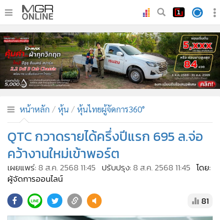
•
หน้าหลัก
•
ทันเหตุการณ์
•
ภาคใต้
•
ภูมิภาค
•
Online Section
หน้าหลัก
หุ้น
หุ้นไทยผู้จัดการ360°
•
บันเทิง
•
ผู้จัดการรายวัน
QTC กวาดรายได้ครึ่งปีแรก 695 ล.จ่อ
•
คอลัมนิสต์
คว้างานใหม่เข้าพอร์ต
•
ละคร
เผยแพร่:
8 ส.ค. 2568 11:45
ปรับปรุง:
8 ส.ค. 2568 11:45
โดย:
•
CbizReview
ผู้จัดการออนไลน์
•
Cyber BIZ
81
•
ผู้จัดกวน