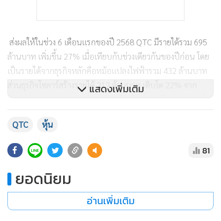
ส่งผลให้ในช่วง 6 เดือนแรกของปี 2568 QTC มีรายได้รวม 695
ล้านบาท เพิ่มขึ้น 27% เมื่อเทียบกับช่วงเดียวกันของปีก่อน โดย
เป็นรายได้จากธุรกิจหลักคือหม้อแปลงไฟฟ้ารวม 432 ล้านบาท
ส่วนธุรกิจโซลาร์สร้างรายได้ 212 ล้านบาท เติบโต 22% จาก
แสดงเพิ่มเติม
กลยุทธ์ขยายช่องทางจำหน่ายและเพิ่มทีมขาย พร้อมการร่วมมือ
กับพันธมิตรทั้งในประเทศและต่างประเทศ อาทิ HUAWEI,
QTC
หุ้น
LONGI และ FOX ESS ทำให้สร้างการเข้าถึงลูกค้าทั่วประเทศได้
มีประสิทธิภาพมากขึ้น
81
สำหรับผลการดำเนินงานในไตรมาส 2/2568 บริษัทฯ มีรายได้
ยอดนิยม
รวม 425 ล้านบาท เพิ่มขึ้น 51% (YoY) แบ่งเป็นการรับรู้รายได้
อ่านเพิ่มเติม
จากธุรกิจหม้อแปลงไฟฟ้า 279 ล้านบาท เพิ่มขึ้น 46% (YoY)
และมีรายได้จากธุรกิจโซลาร์ จำนวน 124 ล้านบาท เพิ่มขึ้น 57%