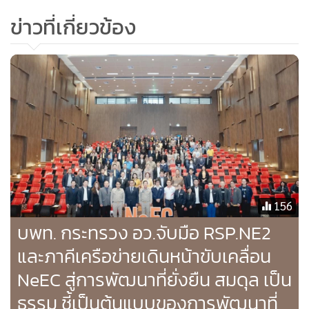
(YoY)
ข่าวที่เกี่ยวข้อง
อย่างไรก็ตามทิศทางธุรกิจช่วงครึ่งปีหลังทาง QTC เตรียมเดิน
หน้าเข้าร่วมประมูลงานโครงการภาครัฐและเอกชนอย่างต่อเนื่อง
ขณะเดียวกันแนวโน้มความต้องการหม้อแปลงไฟฟ้าเพิ่มขึ้นจาก
การเปิดโรงไฟฟ้าพลังงานหมุนเวียน ส่งผลให้บริษัทฯ คาดการณ์
ว่าจะมีงานใหม่เข้ามาราว 500-600 ล้านบาท ส่งผลให้ในปีนี้ผล
ประกอบการมีแนวโน้มแตะระดับ 1,800 ล้านบาท ซึ่งเป็นไปตาม
เป้าหมายที่วางไว้
156
นายพูลพิพัฒน์ กล่าวทิ้งท้ายถึงการก้าวสู่ปีที่ 30 ของ QTC ว่า
บพท. กระทรวง อว.จับมือ RSP.NE2
บริษัทฯ วางกลยุทธ์เพื่อขับเคลื่อนองค์กรสู่การเติบโตอย่างมั่นคง
และภาคีเครือข่ายเดินหน้าขับเคลื่อน
และยั่งยืน สอดรับกับนโยบายที่มุ่งสู่การเป็นธุรกิจ Green Energy
พลังงานสีเขียว ภายใต้วิสัยทัศน์การเป็นผู้นำด้านการผลิต
NeEC สู่การพัฒนาที่ยั่งยืน สมดุล เป็น
จำหน่าย และให้บริการด้านเทคโนโลยีที่มีคุณภาพครบวงจรใน
ธรรม ชี้เป็นต้นแบบของการพัฒนาที่