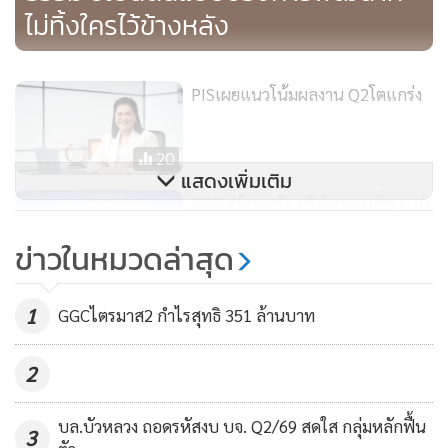
ธุรกิจพลังงานและไฟฟ้า พร้อมทั้งพัฒนาผลิตภัณฑ์ กระบวนการ
ไม่ทิ้งใครไว้ข้างหลัง
และดำเนินธุรกิจตอกย้ำความมุ่งมั่นด้าน ESG สะท้อนความ
สำเร็จครบทุกมิติผ่านการรับรองในระดับประเทศ ไม่ว่าจะเป็น
ประกาศนียบัตร “Carbon Footprint for Organization
PISเผยแนวโน้มผลงาน Q2โตแกร่ง
(CFO)” จากองค์การบริหารจัดการก๊าซเรือนกระจก ร่วมเป็น
องค์กรประกาศเจตนารมณ์เครือข่ายอนุรักษ์พลังงาน “Energy
20
Beyond Standards 2025” กับ กระทรวงพลังงาน ซึ่งบริษัทยังได้
แสดงเพิ่มเติม
NER คว้ารางวัล บริษัทยอดเยี่ยมแห่ง
รับรางวัลองค์กรต้นแบบสุขภาวะ “ระดับเป็นเลิศ” เพื่อคุณภาพ
ปี Money & Banking Awards 2025
ชีวิตในการทำงานที่ดี จาก สสส. รวมถึงการเป็นสมาชิกแนวร่วม
ข่าวในหมวดล่าสุด
ตอกย้ำความสำเร็จมุ่งสร้างผล
ต่อต้านคอร์รัปชันของภาคเอกชนไทย (CAC) ซึ่งมีบริษัทที่ผ่าน
40
ตอบแทนอย่างยั่งยืน
การรับรองเพียง 72 รายเท่านั้น
1
GGCไตรมาส2 กำไรสุทธิ 351 ล้านบาท
AITไตรมาสแรกกวาดรายได้
1.7พันล.
2
380
บล.บัวหลวง ถอดรหัสงบ บจ. Q2/69 สดใส กลุ่มหลักฟื้น
3