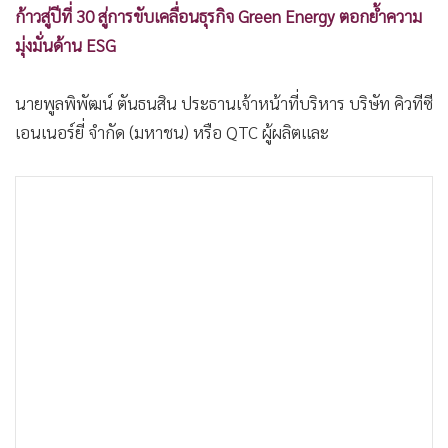
ก้าวสู่ปีที่ 30 สู่การขับเคลื่อนธุรกิจ Green Energy ตอกย้ำความ
•
เกม
มุ่งมั่นด้าน ESG
•
วิทยาศาสตร์
•
SMEs
นายพูลพิพัฒน์ ตันธนสิน ประธานเจ้าหน้าที่บริหาร บริษัท คิวทีซี
•
หุ้น
เอนเนอร์ยี่ จำกัด (มหาชน) หรือ QTC ผู้ผลิตและ
•
อินโดจีน
•
กองทุนรวม
•
Celeb Online
•
Factcheck
•
ญี่ปุ่น
•
News1
•
Gotomanager