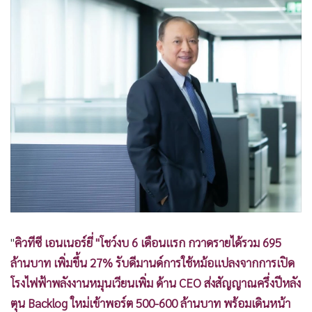
•
Good health & Well-being
•
Green Innovation & SD
•
Management & HR
•
MGR Live
•
Infographic
•
การเมือง
•
ท่องเที่ยว
•
กีฬา
•
ต่างประเทศ
•
Special Scoop
•
เศรษฐกิจ-ธุรกิจ
•
จีน
"
คิวทีซี เอนเนอร์ยี่ "โชว์งบ 6 เดือนแรก กวาดรายได้รวม 695
•
ชุมชน-คุณภาพชีวิต
ล้านบาท เพิ่มขึ้น 27% รับดีมานด์การใช้หม้อแปลงจากการเปิด
•
อาชญากรรม
โรงไฟฟ้าพลังงานหมุนเวียนเพิ่ม ด้าน CEO ส่งสัญญาณครึ่งปีหลัง
•
Motoring
ตุน Backlog ใหม่เข้าพอร์ต 500-600 ล้านบาท พร้อมเดินหน้า