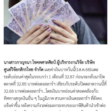
•
Good health & Well-being
•
Green Innovation & SD
•
Management & HR
•
MGR Live
•
Infographic
•
การเมือง
•
ท่องเที่ยว
•
กีฬา
•
ต่างประเทศ
นางสาวกาญจนา โชคพศาลศิลป์ ผู้บริหารงานวิจัย บริษัท
•
Special Scoop
ศูนย์วิจัยกสิกรไทย จำกัด
เผยค่าเงินบาทวันนี้(1ส.ค.68)แตะ
ระดับอ่อนค่าสุดในรอบกว่า 1 เดือนที่ 32.87 ก่อนจะกลับมาปิด
•
เศรษฐกิจ-ธุรกิจ
ตลาดที่ 32.85 บาทต่อดอลลาร์ฯ เทียบกับระดับปิดตลาดวานนี้ที่
•
จีน
32.68 บาทต่อดอลลาร์ฯ...โดยเงินบาทอ่อนค่าสอดคล้องกับ
•
ชุมชน-คุณภาพชีวิต
ทิศทางสกุลเงินอื่น ๆ ในภูมิภาค สวนทางเงินดอลลาร์ฯ ที่ยังคง
•
อาชญากรรม
แข็งค่าขึ้น หลังความกังวลต่อผลกระทบของภาษีสินค้านำเข้าต่อ
•
Motoring