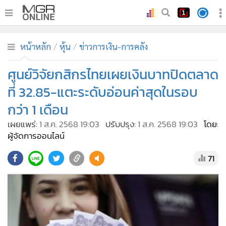
•
หน้าหลัก
หน้าหลัก
หุ้น
ข่าวการเงิน-การคลัง
•
ทันเหตุการณ์
•
ศูนย์วิจัยกสิกรไทยเผยเงินบาทปิดตลาด
ภาคใต้
•
ภูมิภาค
ที่ 32.85-แตะระดับอ่อนค่าสุดในรอบ
•
Online Section
กว่า 1 เดือน
•
บันเทิง
เผยแพร่:
1 ส.ค. 2568 19:03
ปรับปรุง:
1 ส.ค. 2568 19:03
โดย:
•
ผู้จัดการรายวัน
ผู้จัดการออนไลน์
•
คอลัมนิสต์
71
•
ละคร
•
CbizReview
•
Cyber BIZ
•
ผู้จัดกวน