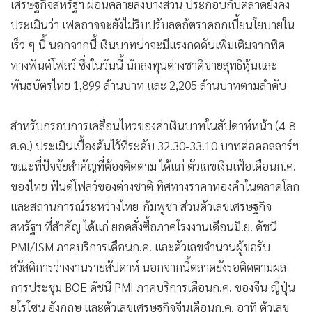
เศรษฐกิจสหรัฐฯ ผ่อนคลายลงบางส่วน ประกอบกับตลาดยังคง
•
เกม
ประเมินว่า เฟดอาจจะยังไม่รีบปรับลดอัตราดอกเบี้ยนโยบายใน
•
วิทยาศาสตร์
เร็ว ๆ นี้ นอกจากนี้ เงินบาทน่าจะมีแรงกดดันเพิ่มเติมจากทิศ
•
SMEs
ทางฟันด์โฟลว์ ซึ่งในวันนี้ นักลงทุนต่างชาติขายสุทธิหุ้นและ
•
หุ้น
พันธบัตรไทย 1,899 ล้านบาท และ 2,205 ล้านบาทตามลำดับ
•
อินโดจีน
•
กองทุนรวม
สำหรับกรอบการเคลื่อนไหวของค่าเงินบาทในสัปดาห์หน้า (4-8
•
Celeb Online
ส.ค.) ประเมินเบื้องต้นไว้ที่ระดับ 32.30-33.10 บาทต่อดอลลาร์ฯ
•
Factcheck
ขณะที่ปัจจัยสำคัญที่ต้องติดตาม ได้แก่ ตัวเลขเงินเฟ้อเดือนก.ค.
•
ญี่ปุ่น
ของไทย ฟันด์โฟลว์ของต่างชาติ ทิศทางราคาทองคำในตลาดโลก
•
News1
และสถานการณ์ระหว่างไทย-กัมพูชา ส่วนตัวเลขเศรษฐกิจ
สหรัฐฯ ที่สำคัญ ได้แก่ ยอดสั่งซื้อภาคโรงงานเดือนมิ.ย. ดัชนี
•
Gotomanager
PMI/ISM ภาคบริการเดือนก.ค. และตัวเลขจำนวนผู้ขอรับ
สวัสดิการว่างงานรายสัปดาห์ นอกจากนี้ตลาดยังรอติดตามผล
การประชุม BOE ดัชนี PMI ภาคบริการเดือนก.ค. ของจีน ญี่ปุ่น
ยูโรโซน อังกฤษ และตัวเลขเศรษฐกิจจีนเดือนก.ค. อาทิ ตัวเลข