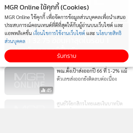
MGR Online ใช้คุกกี้ (Cookies)
MGR Online ใช้คุกกี้ เพื่อจัดการข้อมูลส่วนบุคคลเพื่อนำเสนอ
69
ประสบการณ์คอนเทนต์ที่ดีที่สุดให้กับผู้อ่านบนเว็บไซต์ และ
ศูนย์วิจัยกสิกรไทยเผยเงินบาทปิด
แอพพลิเคชั่น
เงื่อนไขการใช้งานเว็บไซต์
และ
นโยบายสิทธิ
ตลาดที่ 32.75 อ่อนค่าสุดในรอบ 1
ส่วนบุคคล
สัปดาห์ ดอลลาร์ฟื้นตัว
รับทราบ
พณ.ตั้งเป้าส่งออกปี 66 ที่ 1-2% แม้
ตัวเลขส่งออกยังติดลบต่อเนื่อง
45
ศูนย์วิจัยกสิกรไทยเผยเงินบาทปิด
ตลาดที่ 32.16-แตะระดับแข็งค่าสุด
แสดงเพิ่มเติม
รอบกว่า 9 เดือนครึ่ง
31