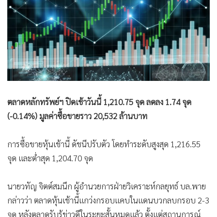
•
Good health & Well-being
•
Green Innovation & SD
•
Management & HR
•
MGR Live
•
Infographic
•
การเมือง
•
ท่องเที่ยว
ตลาดหลักทรัพย์ฯ ปิดเช้าวันนี้ 1,210.75 จุด ลดลง 1.74 จุด
•
กีฬา
(-0.14%) มูลค่าซื้อขายราว 20,532 ล้านบาท
•
ต่างประเทศ
•
Special Scoop
การซื้อขายหุ้นเช้านี้ ดัชนีปรับตัว โดยทำระดับสูงสุด 1,216.55
•
เศรษฐกิจ-ธุรกิจ
จุด และต่ำสุด 1,204.70 จุด
•
จีน
•
ชุมชน-คุณภาพชีวิต
นายวทัญ จิตต์สมนึก ผู้อำนวยการฝ่ายวิเคราะห์กลยุทธ์ บล.พาย
•
อาชญากรรม
กล่าวว่า ตลาดหุ้นเช้านี้แกว่งกรอบแคบในแดนบวกลบกรอบ 2-3
•
Motoring
จุด หลังตลาดรับรู้ข่าวดีในระยะสั้นหมดแล้ว ตั้งแต่สถานการณ์