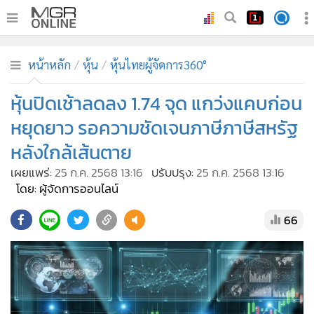
•
หน้าหลัก
หน้าหลัก
หุ้น
หุ้นไทยผู้จัดการ360°
•
ทันเหตุการณ์
•
หุ้นปิดเช้าลดลง 1.74 จุด แกว่งแคบก่อน
ภาคใต้
•
ภูมิภาค
หยุดยาว รอความชัดเจนภาษีภาษีสหรัฐ
•
Online Section
หลังใกล้เส้นตาย
•
บันเทิง
เผยแพร่:
25 ก.ค. 2568 13:16
ปรับปรุง:
25 ก.ค. 2568 13:16
•
ผู้จัดการรายวัน
โดย: ผู้จัดการออนไลน์
•
คอลัมนิสต์
66
•
ละคร
•
CbizReview
•
Cyber BIZ
•
ผู้จัดกวน