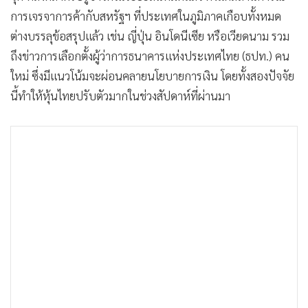
•
เกม
การเจรจาการค้ากับสหรัฐฯ ที่ประเทศในภูมิภาคเกือบทั้งหมด
•
วิทยาศาสตร์
ต่างบรรลุข้อสรุปแล้ว เช่น ญี่ปุ่น อินโดนีเซีย หรือเวียดนาม รวม
•
SMEs
ถึงข่าวการเลือกตั้งผู้ว่าการธนาคารแห่งประเทศไทย (ธปท.) คน
•
หุ้น
ใหม่ ซึ่งมีแนวโน้มจะผ่อนคลายนโยบายการเงิน โดยทั้งสองปัจจัย
นี้ทำให้หุ้นไทยปรับตัวมากในช่วงสัปดาห์ที่ผ่านมา
•
อินโดจีน
•
กองทุนรวม
•
Celeb Online
•
Factcheck
•
ญี่ปุ่น
•
News1
•
Gotomanager