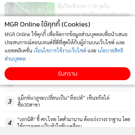
หุ้นปิดเช้าบวก 7.78 จุดรับ
Sentiment ต่อเนื่อง กนง.ขยับ GDP
แสดงเพิ่มเติม
ขึ้น-แรงซื้อกลุ่มแบงก์เก็งงบ Q2/68
MGR Online ใช้คุกกี้ (Cookies)
102
MGR Online ใช้คุกกี้ เพื่อจัดการข้อมูลส่วนบุคคลเพื่อนำเสนอ
หุ้นปิดเช้าลบ 4.59 จุด แรงขายกลุ่ม
ข่าวในหมวดล่าสุด
ประสบการณ์คอนเทนต์ที่ดีที่สุดให้กับผู้อ่านบนเว็บไซต์ และ
สื่อสาร-โรงไฟฟ้ากดดัน แม้เก็งงบ
แอพพลิเคชั่น
เงื่อนไขการใช้งานเว็บไซต์
และ
นโยบายสิทธิ
แบงก์ช่วยพยุง
42
ส่วนบุคคล
KBANK คาดกรอบเงินบาท 32.80-33.60 แนะจับตา
1
สงคราม ตอ.กลาง ฟันโฟลว์ และถ้อยแถลงเฟด
รับทราบ
2
แม็กซ์แวลูจะเปลี่ยนเป็น“ท็อปส์” เซ็นทรัลไล่
3
ซื้อ30สาขา
"เอกนิติ" ชี้ ศก.ไทย โตต่ำมานาน ต้องเร่งวางรากฐาน โดย
4
ใช้การลงทุนเป็นหัวใจขับเคลื่อน