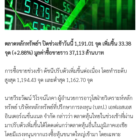
•
Good health & Well-being
•
Green Innovation & SD
•
Management & HR
•
MGR Live
•
Infographic
ตลาดหลักทรัพย์ฯ ปิดช่วงเช้าวันนี้ 1,191.01 จุด เพิ่มขึ้น 33.38
•
การเมือง
จุด (+2.88%) มูลค่าซื้อขายราว 37,113 ล้านบาท
•
ท่องเที่ยว
•
กีฬา
การซื้อขายช่วงเช้า ดัชนีปรับตัวเพิ่มขึ้นต่อเนื่อง โดยทำระดับ
•
ต่างประเทศ
สูงสุด 1,194.43 จุด และต่ำสุด 1,162.70 จุด
•
Special Scoop
•
เศรษฐกิจ-ธุรกิจ
นายวีระวัฒน์ วิโรจน์โภคา ผู้อำนวยการอาวุโสฝ่ายวิเคราะห์หลัก
•
จีน
ทรัพย์ บริษัทหลักทรัพย์ที่ปรึกษาการลงทุน (บลป.) เอฟเอสเอส
อินเตอร์เนชั่นแนล จำกัด กล่าวว่า ตลาดหุ้นไทยในช่วงเช้าที่ผ่าน
•
ชุมชน-คุณภาพชีวิต
มาปรับตัวเพิ่มขึ้นได้โดดเด่นกว่าตลาดหุ้นอื่นในภูมิภาคเอเชีย
•
อาชญากรรม
โดยมีแรงหนุนจากแรงซื้อหุ้นขนาดใหญ่เข้ามา โดยเฉพาะ
•
Motoring