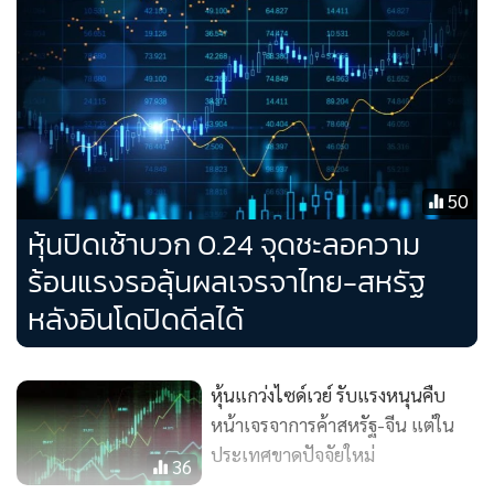
CPALL มูลค่าการซื้อขาย 1,576.31 ล้านบาท ปิดที่ 46.50 บาท
เพิ่มขึ้น 0.25 บาท
KTC มูลค่าการซื้อขาย 1,432.70 ล้านบาท ปิดที่ 27.75 บาท เพิ่ม
ขึ้น 1.00 บาท
50
หุ้นปิดเช้าบวก 0.24 จุดชะลอความ
ร้อนแรงรอลุ้นผลเจรจาไทย-สหรัฐ
หลังอินโดปิดดีลได้
หุ้นแกว่งไซด์เวย์ รับแรงหนุนคืบ
หน้าเจรจาการค้าสหรัฐ-จีน แต่ใน
ประเทศขาดปัจจัยใหม่
36