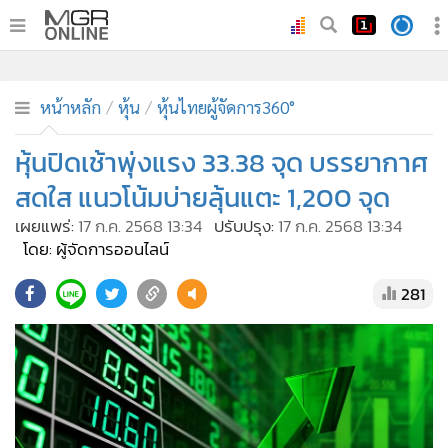
•
หน้าหลัก
•
ทันเหตุการณ์
หน้าหลัก
หุ้น
หุ้นไทยผู้จัดการ360°
•
ภาคใต้
หุ้นปิดเช้าพุ่งแรง 33.38 จุด บรรยากาศ
•
ภูมิภาค
สดใส แนวโน้มบ่ายลุ้นแตะ 1,200 จุด
•
Online Section
เผยแพร่:
17 ก.ค. 2568 13:34
ปรับปรุง:
17 ก.ค. 2568 13:34
•
บันเทิง
โดย: ผู้จัดการออนไลน์
•
ผู้จัดการรายวัน
281
•
คอลัมนิสต์
•
ละคร
•
CbizReview
•
Cyber BIZ
•
ผู้จัดกวน