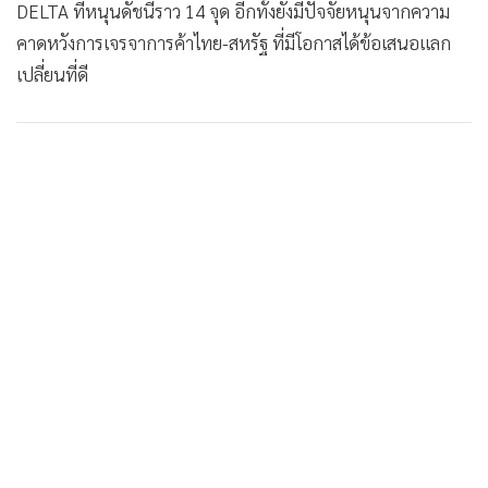
DELTA ที่หนุนดัชนีราว 14 จุด อีกทั้งยังมีปัจจัยหนุนจากความ
•
เกม
คาดหวังการเจรจาการค้าไทย-สหรัฐ ที่มีโอกาสได้ข้อเสนอแลก
•
วิทยาศาสตร์
เปลี่ยนที่ดี
•
SMEs
•
หุ้น
•
อินโดจีน
•
กองทุนรวม
•
Celeb Online
•
Factcheck
•
ญี่ปุ่น
•
News1
•
Gotomanager