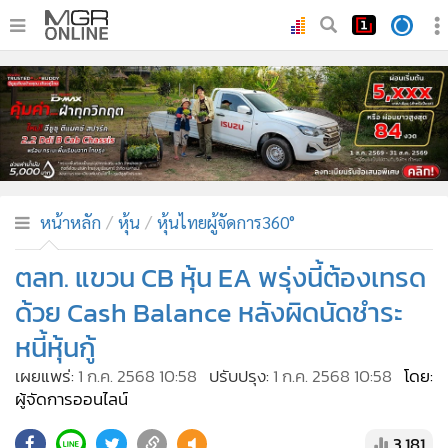
•
หน้าหลัก
•
ทันเหตุการณ์
•
ภาคใต้
•
ภูมิภาค
•
Online Section
หน้าหลัก
หุ้น
หุ้นไทยผู้จัดการ360°
•
บันเทิง
•
ผู้จัดการรายวัน
ตลท. แขวน CB หุ้น EA พรุ่งนี้ต้องเทรด
•
คอลัมนิสต์
ด้วย Cash Balance หลังผิดนัดชำระ
•
ละคร
หนี้หุ้นกู้
•
CbizReview
เผยแพร่:
1 ก.ค. 2568 10:58
ปรับปรุง:
1 ก.ค. 2568 10:58
โดย:
•
Cyber BIZ
ผู้จัดการออนไลน์
•
ผู้จัดกวน
3,181