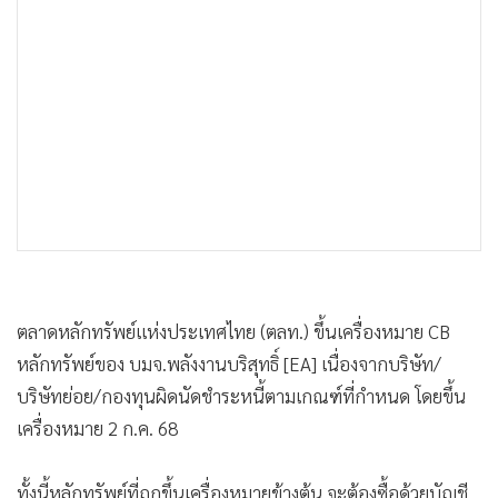
•
เกม
•
วิทยาศาสตร์
•
SMEs
•
หุ้น
•
อินโดจีน
•
กองทุนรวม
•
Celeb Online
•
Factcheck
•
ญี่ปุ่น
•
News1
ตลาดหลักทรัพย์แห่งประเทศไทย (ตลท.) ขึ้นเครื่องหมาย CB
หลักทรัพย์ของ บมจ.พลังงานบริสุทธิ์ [EA] เนื่องจากบริษัท/
•
Gotomanager
บริษัทย่อย/กองทุนผิดนัดชำระหนี้ตามเกณฑ์ที่กำหนด โดยขึ้น
เครื่องหมาย 2 ก.ค. 68
ทั้งนี้หลักทรัพย์ที่ถูกขึ้นเครื่องหมายข้างต้น จะต้องซื้อด้วยบัญชี