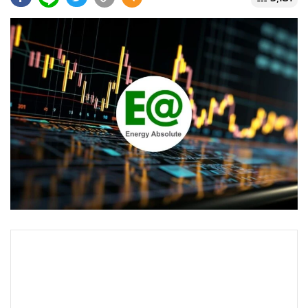
•
Good health & Well-being
•
Green Innovation & SD
•
Management & HR
•
MGR Live
•
Infographic
•
การเมือง
•
ท่องเที่ยว
•
กีฬา
•
ต่างประเทศ
•
Special Scoop
•
เศรษฐกิจ-ธุรกิจ
•
จีน
•
ชุมชน-คุณภาพชีวิต
•
อาชญากรรม
•
Motoring