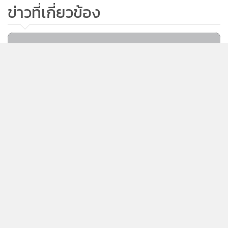
ข่าวที่เกี่ยวข้อง
776
EA ปรับแผนคืนหุ้นกู้เหลือ 5 ปี เตรียม
ประชุมผู้ถือหุ้น9 ก.ค. นี้
ThaiBMA หั่นเป้าหุ้นกู้ออกใหม่ปี 68