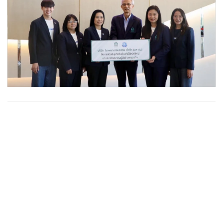
•
Good health & Well-being
•
Green Innovation & SD
•
Management & HR
•
MGR Live
•
Infographic
•
การเมือง
•
ท่องเที่ยว
•
กีฬา
•
ต่างประเทศ
•
Special Scoop
•
เศรษฐกิจ-ธุรกิจ
•
จีน
•
ชุมชน-คุณภาพชีวิต
•
อาชญากรรม
•
Motoring