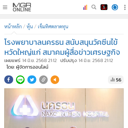
•
หน้าหลัก
หน้าหลัก
หุ้น
เข็มทิศตลาดทุน
•
ทันเหตุการณ์
•
โรงพยาบาลนครธน สนับสนุนวัคซีนไข้
ภาคใต้
•
ภูมิภาค
หวัดใหญ่แก่ สมาคมผู้สื่อข่าวเศรษฐกิจ
•
Online Section
เผยแพร่:
14 มิ.ย. 2568 21:12
ปรับปรุง:
14 มิ.ย. 2568 21:12
•
บันเทิง
โดย: ผู้จัดการออนไลน์
•
ผู้จัดการรายวัน
56
•
คอลัมนิสต์
•
ละคร
•
CbizReview
•
Cyber BIZ
•
ผู้จัดกวน