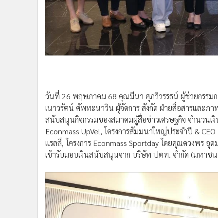
•
อินโดจีน
•
กองทุนรวม
•
Celeb Online
•
Factcheck
•
ญี่ปุ่น
•
News1
•
Gotomanager