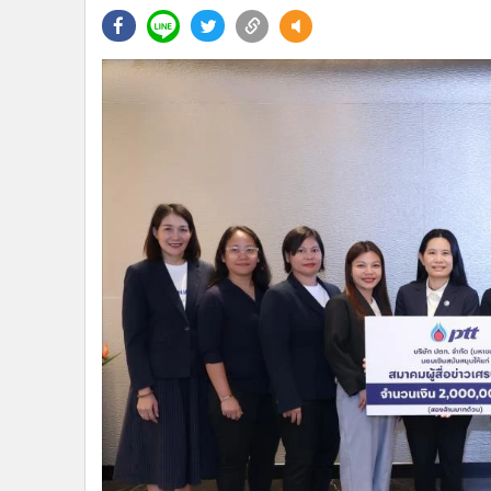
•
Management & HR
•
MGR Live
•
Infographic
•
การเมือง
•
ท่องเที่ยว
•
กีฬา
•
ต่างประเทศ
•
Special Scoop
•
เศรษฐกิจ-ธุรกิจ
•
จีน
•
ชุมชน-คุณภาพชีวิต
•
อาชญากรรม
•
Motoring
•
เกม
•
วิทยาศาสตร์
•
SMEs
•
หุ้น