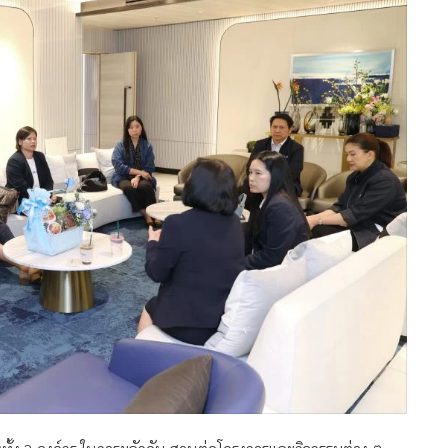
รผู้จัดการใหญ่บริหารชื่อเสียงองค์กรและกิจการเพื่อสังคม และ คุณ
าพลักษณ์องค์กร บริษัท ปตท. จำกัด (มหาชน) มอบเช็คเงินสดเพื่อ
ิน 2 ล้านบาท อาทิ โครงการทุนการศึกษาบุตร, โครงการ
Econmass Awards, โครงการคนข่าวขายของ, โครงการแข่งขัน
ดมทิพย์ นายกสมาคมผู้สื่อข่าวเศรษฐกิจ และคณะกรรมการสมาคมฯ
)
MGR Onli
MGR Online 
เสนอ ประสบก
เว็บไซต์ แ
นโยบายสิทธ