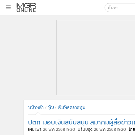
เลือกเครื่องมือท
•
หน้าหลัก
ค้นหา
•
ทันเหตุการณ์
Google
•
ภาคใต้
•
ภูมิภาค
MGR Onl
•
Online Section
ค้นหาขั
•
บันเทิง
•
ผู้จัดการรายวัน
•
คอลัมนิสต์
•
ละคร
•
CbizReview
•
Cyber BIZ
หน้าหลัก
หุ้น
เข็มทิศตลาดทุน
•
ผู้จัดกวน
ปตท. มอบเงินสนับสนุน สมาคมผู้สื่อข่า
•
Good health & Well-being
•
Green Innovation & SD
เผยแพร่:
26 พ.ค. 2568 19:20
ปรับปรุง:
26 พ.ค. 2568 19:20
โดย