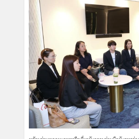
วันที่ 26 พฤษภาคม 68 คุณมีนา ศุภวิวรรธน์ ผู้ช่วยกรรมกา
เนาวรัตน์ ศัพทะนาวิน ผู้จัดการ สังกัด ฝ่ายสื่อสารและภ
สนับสนุนกิจกรรมของสมาคมผู้สื่อข่าวเศรษฐกิจ จำนวนเง
Econmass UpVel, โครงการสัมมนาใหญ่ประจำปี & CEO 
แรลลี่, โครงการ Econmass Sportday โดยคุณดวงพร อุ
เข้ารับมอบเงินสนับสนุนจาก บริษัท ปตท. จำกัด (มหาชน