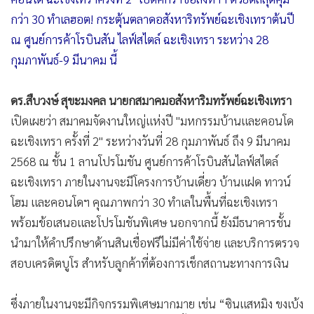
•
เกม
กว่า 30 ทำเลฮอต! กระตุ้นตลาดอสังหาริทรัพย์ฉะเชิงเทราต้นปี
•
วิทยาศาสตร์
ณ ศูนย์การค้าโรบินสัน ไลฟ์สไตล์ ฉะเชิงเทรา ระหว่าง 28
•
SMEs
กุมภาพันธ์-9 มีนาคม นี้
•
หุ้น
•
อินโดจีน
ดร.สืบวงษ์ สุขะมงคล นายกสมาคมอสังหาริมทรัพย์ฉะเชิงเทรา
เปิดเผยว่า สมาคมจัดงานใหญ่แห่งปี "มหกรรมบ้านและคอนโด
•
กองทุนรวม
ฉะเชิงเทรา ครั้งที่ 2" ระหว่างวันที่ 28 กุมภาพันธ์ ถึง 9 มีนาคม
•
Celeb Online
2568 ณ ชั้น 1 ลานโปรโมชัน ศูนย์การค้าโรบินสันไลฟ์สไตล์
•
Factcheck
ฉะเชิงเทรา ภายในงานจะมีโครงการบ้านเดี่ยว บ้านแฝด ทาวน์
•
ญี่ปุ่น
โฮม และคอนโดฯ คุณภาพกว่า 30 ทำเลในพื้นที่ฉะเชิงเทรา
•
News1
พร้อมข้อเสนอและโปรโมชันพิเศษ นอกจากนี้ ยังมีธนาคารชั้น
•
Gotomanager
นำมาให้คำปรึกษาด้านสินเชื่อฟรีไม่มีค่าใช้จ่าย และบริการตรวจ
สอบเครดิตบูโร สำหรับลูกค้าที่ต้องการเช็กสถานะทางการเงิน
ซึ่งภายในงานจะมีกิจกรรมพิเศษมากมาย เช่น “ซินแสหมิง ขงเบ้ง