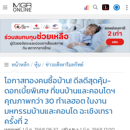
•
หน้าหลัก
•
ทันเหตุการณ์
•
ภาคใต้
•
ภูมิภาค
•
Online Section
หน้าหลัก
หุ้น
ข่าวอสังหาริมทรัพย์
•
บันเทิง
•
ผู้จัดการรายวัน
โอกาสทองคนซื้อบ้าน! ดีลดีสุดคุ้ม-
•
คอลัมนิสต์
ดอกเบี้ยพิเศษ ที่ขนบ้านและคอนโดฯ
•
ละคร
คุณภาพกว่า 30 ทำเลฮอต ในงาน
•
CbizReview
มหกรรมบ้านและคอนโด ฉะเชิงเทรา
•
Cyber BIZ
ครั้งที่ 2
•
ผู้จัดกวน
เผยแพร่:
1 มี.ค. 2568 06:37
ปรับปรุง:
1 มี.ค. 2568 17:00