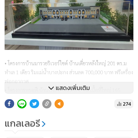
• โครงการบ้านมารวยริเวอร์ไซด์ บ้านเดี่ยวหลังใหญ่ 201 ตร.ม
ทำเล 1 เดียว ริมแม่น้ำบางปะกง ส่วนลด 700,000 บาท ฟรีเครื่อง
ฟอกอากาศ
แสดงเพิ่มเติม
• โครงการทรอฟี บ้านโพธิ์ ทาวน์โฮม 2 ชั้น เนื้อที่ใหญ่ 165
ตารางเมตร สไตล์อังกฤษ รับส่วนลดสูงสุด 400,000 บาท ฟรี
274
เครื่องฟอกอากาศ
• โครงการทรอฟี มอเตอร์เวย์ ทาวน์โฮม 2 ชั้นสไตล์ Modern
แกลเลอรี
English หน้ากว้าง 5.7 เมตรบรรยากาศร่มรื่น ใกล้มอเตอร์เวย์
เข้าเมืองก็ง่าย ออกต่างจังหวัดก็สะดวก ส่วนลด 400,000 บาท