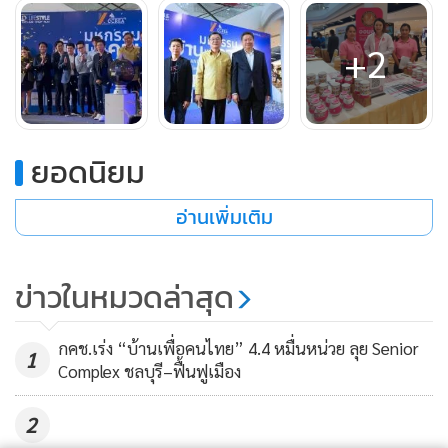
ฟรีเครื่องฟอกอากาศ
• โครงการ Hatton Residence สิริโสธร บ้านเดี่ยว 3 ที่จอดรถ
+2
สไตล์ Modern English บรรยากาศสุดหรูเหนือระดับ ทำเล
ศักยภาพ ติดถนนสิริโสธร ฟรี! แอร์ทั้งหลัง พร้อมเครื่องฟอก
อากาศ
ยอดนิยม
อ่านเพิ่มเติม
ข่าวในหมวดล่าสุด
กคช.เร่ง “บ้านเพื่อคนไทย” 4.4 หมื่นหน่วย ลุย Senior
1
Complex ชลบุรี–ฟื้นฟูเมือง
2