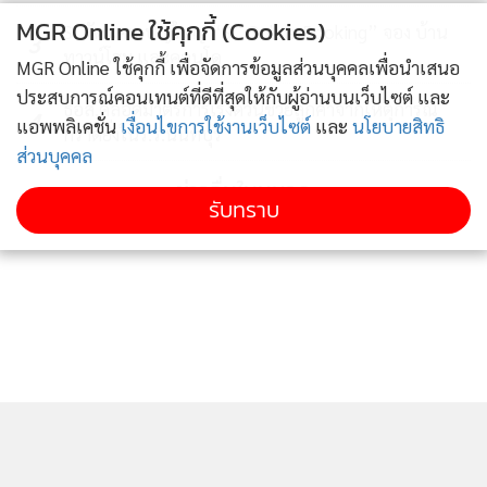
MGR Online ใช้คุกกี้ (Cookies)
SCจัดแคมเปญใหญ่ “SC Online Booking” จอง บ้าน
3
ทาวน์โฮม และคอนโด
MGR Online ใช้คุกกี้ เพื่อจัดการข้อมูลส่วนบุคคลเพื่อนำเสนอ
ประสบการณ์คอนเทนต์ที่ดีที่สุดให้กับผู้อ่านบนเว็บไซต์ และ
ธอส.คลอดมาตรการเร่งด่วนช่วยลูกค้าจากเหตุการณ์
4
แอพพลิเคชั่น
เงื่อนไขการใช้งานเว็บไซต์
และ
นโยบายสิทธิ
กราดยิ่งในร.ร.นนทบุรี
ส่วนบุคคล
ข่าวอื่นในหมวด
รับทราบ
•โครงการมายกรีน ฉะเชิงเทรา ส่วนลดสูงสุด 800,000 บาท
พร้อมของแถมกว่า 12 รายการ
• โครงการอุไรสิริ ไลท์ ดอนทอง x ประชาสุข ทาวน์โฮมหลังใหญ่
ใกล้สี่แยกคอมเพล็กซ์ ส่วนลด 400,000 บาท ฟรีมิเตอร์น้ำ ไฟ
และค่าส่วนกลาง 3 ปี ราคาเริ่มต้น 1.89 ล้านบาท
•โครงการบ้านวนา แปดริ้ว พรีเมียมทาวน์โฮม ใจกลางเมือง
ส่วนลดสูงสุด 500,000 บาท พร้อมของแถม 9 รายการ
•โครงการประชาสุขท่าสะอ้าน อาคารพาณิชย์ 3 ชั้น ทำเลทอง