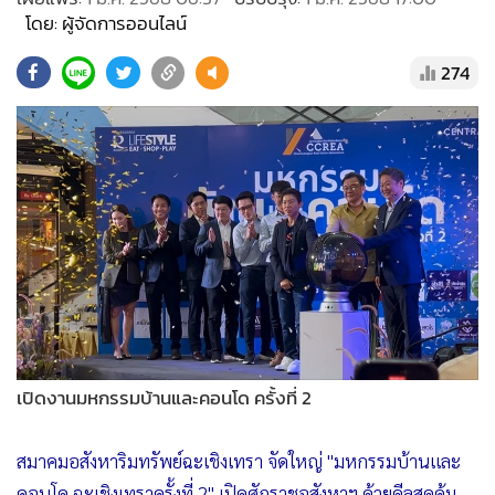
•
Good health & Well-being
โดย: ผู้จัดการออนไลน์
•
Green Innovation & SD
•
Management & HR
274
•
MGR Live
•
Infographic
•
การเมือง
•
ท่องเที่ยว
•
กีฬา
•
ต่างประเทศ
•
Special Scoop
•
เศรษฐกิจ-ธุรกิจ
•
จีน
เปิดงานมหกรรมบ้านและคอนโด ครั้งที่ 2
•
ชุมชน-คุณภาพชีวิต
•
อาชญากรรม
สมาคมอสังหาริมทรัพย์ฉะเชิงเทรา จัดใหญ่ "มหกรรมบ้านและ
•
Motoring
คอนโด ฉะเชิงเทราครั้งที่ 2" เปิดศักราชอสังหาฯ ด้วยดีลสุดคุ้ม