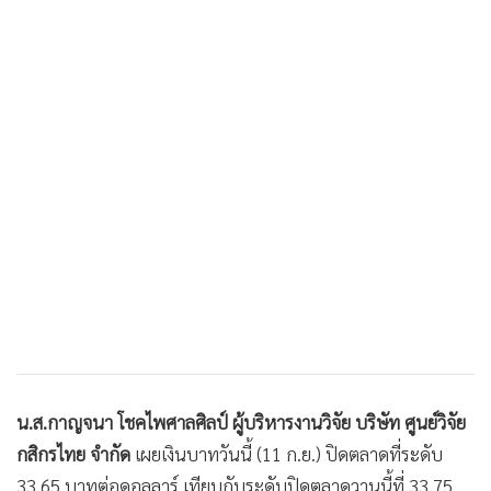
•
เกม
•
วิทยาศาสตร์
•
SMEs
•
หุ้น
•
อินโดจีน
•
กองทุนรวม
•
Celeb Online
•
Factcheck
•
ญี่ปุ่น
•
News1
•
Gotomanager
น.ส.กาญจนา โชคไพศาลศิลป์ ผู้บริหารงานวิจัย บริษัท ศูนย์วิจัย
กสิกรไทย จำกัด
เผยเงินบาทวันนี้ (11 ก.ย.) ปิดตลาดที่ระดับ
33.65 บาทต่อดอลลาร์ เทียบกับระดับปิดตลาดวานนี้ที่ 33.75