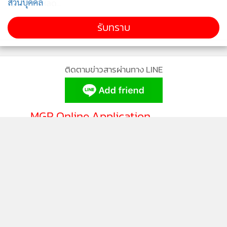
ข่าวในหมวดล่าสุด
ส่วนบุคคล
ตลาดที่ 35.34 แตะระดับแข็งค่าสุด
รับทราบ
ในรอบ 6 เดือน
93
1
ทีทีบี เปิดตัวบัตรเครดิต ttb absolute โฉมใหม่
2
SAM เปิดโอกาสชาวฝั่งธนแก้หนี้เสียต่ำแสน ผ่าน
3
โครงการ “ปิดหนี้ไว ไปต่อได้”
LH Bank รุกตลาดภาคเหนือเปิดสาขา “เซ็นทรัล
4
เชียงใหม่” พร้อมส่งโปรโมชันพิเศษ
ข่าวอื่นในหมวด