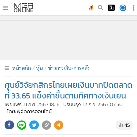
•
หน้าหลัก
•
ทันเหตุการณ์
•
ภาคใต้
•
ภูมิภาค
•
Online Section
หน้าหลัก
หุ้น
ข่าวการเงิน-การคลัง
•
บันเทิง
•
ผู้จัดการรายวัน
ศูนย์วิจัยกสิกรไทยเผยเงินบาทปิดตลาด
•
คอลัมนิสต์
ที่ 33.65 แข็งค่าขึ้นตามทิศทางเงินเยน
•
ละคร
เผยแพร่:
11 ก.ย. 2567 18:16
ปรับปรุง:
12 ก.ย. 2567 07:50
•
CbizReview
โดย: ผู้จัดการออนไลน์
•
Cyber BIZ
45
•
ผู้จัดกวน