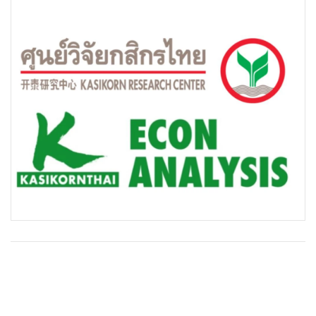
•
Good health & Well-being
•
Green Innovation & SD
•
Management & HR
•
MGR Live
•
Infographic
•
การเมือง
•
ท่องเที่ยว
•
กีฬา
•
ต่างประเทศ
•
Special Scoop
•
เศรษฐกิจ-ธุรกิจ
•
จีน
•
ชุมชน-คุณภาพชีวิต
•
อาชญากรรม
•
Motoring