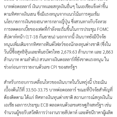
บาทต่อดอลลาร์ เงินบาทและสกุลเงินอื่นๆ ในเอเชียแข็งค่าขึ้น
ตามทิศทางเงินเยน ซึ่งมีแรงหนุนจากแนวโน้มการคุมเข้ม
นโยบายการเงินของธนาคารกลางญี่ปุ่น ซึ่งสวนทางกับจังหวะ
การลดดอกเบี้ยของเฟดที่กำลังจะเริ่มขึ้นในการประชุม FOMC
สัปดาห์หน้า (17-18 กันยายน) นอกจากนี้ เงินบาทยังมีปัจจัย
หนุนเพิ่มเติมจากทิศทางฟันด์โฟลว์ของนักลงทุนต่างชาติ (ซึ่งใน
วันนี้ซื้อสุทธิหุ้นและพันธบัตรไทย 2,679.63 ล้านบาท และ 2,863
ล้านบาท ตามลำดับ) สวนทางเงินดอลลาร์ที่ยังขาดแรงหนุน ใน
ช่วงก่อนการรายงานตัวเลข CPI ของสหรัฐฯ
สำหรับกรอบการเคลื่อนไหวของเงินบาทในวันพรุ่งนี้ ประเมิน
เบื้องต้นไว้ที่ 33.50-33.75 บาทต่อดอลลาร์ ขณะที่ปัจจัยสำคัญที่
ต้องติดตาม ได้แก่ ทิศทางเงินทุนต่างชาติ สถานการณ์สกุลเงินใน
เอเชีย ผลการประชุม ECB ตลอดจนตัวเลขเศรษฐกิจสหรัฐฯ เช่น
จำนวนผู้ขอรับสวัสดิการว่างงานรายสัปดาห์ และดัชนีราคาผู้ผลิต