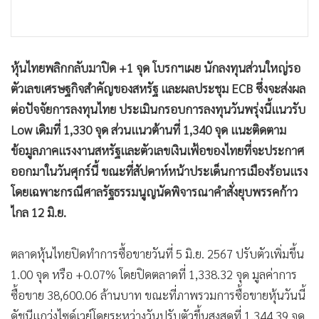
•
เกม
•
วิทยาศาสตร์
•
SMEs
หุ้นไทยพลิกกลับมาปิด +1 จุด โบรกฯเผย นักลงทุนส่วนใหญ่รอ
•
หุ้น
ตัวเลขเศรษฐกิจสำคัญของสหรัฐ และผลประชุม ECB ซึ่งจะส่งผล
•
อินโดจีน
ต่อปัจจัยการลงทุนไทย ประเมินกรอบการลงทุนวันพรุ่งนี้แนวรับ
•
กองทุนรวม
Low เดิมที่ 1,330 จุด ส่วนแนวต้านที่ 1,340 จุด แนะติดตาม
•
Celeb Online
ข้อมูลภาคแรงงานสหรัฐและตัวเลขเงินเฟ้อของไทยที่จะประกาศ
•
Factcheck
ออกมาในวันศุกร์นี้ ขณะที่สัปดาห์หน้าประเด็นการเมืองร้อนแรง
•
ญี่ปุ่น
โดยเฉพาะกรณีศาลรัฐธรรมนูญนัดพิจารณาคำสั่งยุบพรรคก้าว
•
News1
ไกล 12 มิ.ย.
•
Gotomanager
ตลาดหุ้นไทยปิดทำการซื้อขายวันที่ 5 มิ.ย. 2567 ปรับตัวเพิ่มขึ้น
1.00 จุด หรือ +0.07% โดยปิดตลาดที่ 1,338.32 จุด มูลค่าการ
ซื้อขาย 38,600.06 ล้านบาท ขณะที่ภาพรวมการซื้อขายหุ้นวันนี้
ดัชนีแกว่งไซด์เวย์โดยระหว่างวันปรับตัวขึ้นสูงสุดที่ 1,344.39 จุด