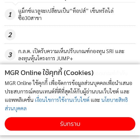
หรือ -0.14%
แม็กซ์แวลูจะเปลี่ยนเป็น“ท็อปส์” เซ็นทรัลไล่
1
ซื้อ30สาขา
นายณัฐพล คำถาเครือ ผู้อำนวยการฝ่ายวิเคราะห์หลักทรัพย์
บล.หยวนต้า (ประเทศไทย) กล่าวว่า ตลาดหุ้นไทยวันนี้แกว่ง
2
ไซด์เวย์ไร้ปัจจัยใหม่หนุน สอดคล้องกับตลาดภูมิภาคที่เคลื่อนไหว
ในกรอบ เนื่องจากนักลงทุนยังรอติดตามการรายงานตัวเลข
ก.ล.ต. เปิดรับความเห็นปรับเกณฑ์กองทุน SRI และ
3
ลงทุนหุ้นโครงการ JUMP+
สำคัญทางเศรษฐกิจของสหรัฐ รวมทั้งผลประชุมธนาคารกลาง
ยุโรป (ECB) วันพฤหัสบดีนี้ ขณะที่ผลการประชุมคณะรัฐมนตรี
MGR Online ใช้คุกกี้ (Cookies)
ก.ล.ต.ผนึกแบงก์ชาติคุม USDT คาดออกเกณฑ์กำกับ
4
(ครม.) เมื่อวานนี้ประกาศมาตรการกระตุ้นภาคการท่องเที่ยวมอง
ภายในปีนี้
MGR Online ใช้คุกกี้ เพื่อจัดการข้อมูลส่วนบุคคลเพื่อนำเสนอ
ว่ายังไม่ได้มีผลต่อดัชนีเท่าใดนัก
ประสบการณ์คอนเทนต์ที่ดีที่สุดให้กับผู้อ่านบนเว็บไซต์ และ
ข่าวอื่นในหมวด
แอพพลิเคชั่น
เงื่อนไขการใช้งานเว็บไซต์
และ
นโยบายสิทธิ
"แนวโน้มในวันพรุ่งนี้คาดตลาดยังแกว่งไซด์เวย์ต่อไป โดยจะต้อง
ส่วนบุคคล
ติดตามรายงานตัวเลขภาคแรงงานของสหรัฐ และอัตราเงินเฟ้อ
ของไทยในวันศุกร์นี้ รวมทั้งประเด็นการเมืองในสัปดาห์หน้าศาล
รับทราบ
รัฐธรรมนูญนัดพิจารณาคดีที่คณะกรรมการการเลือกตั้ง (กกต.)