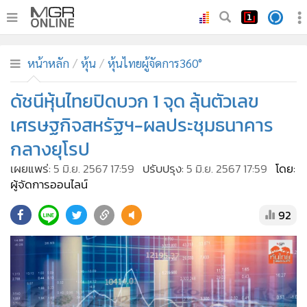
•
หน้าหลัก
หน้าหลัก
หุ้น
หุ้นไทยผู้จัดการ360°
•
ทันเหตุการณ์
•
ดัชนีหุ้นไทยปิดบวก 1 จุด ลุ้นตัวเลข
ภาคใต้
•
ภูมิภาค
เศรษฐกิจสหรัฐฯ-ผลประชุมธนาคาร
•
Online Section
กลางยุโรป
•
บันเทิง
เผยแพร่:
5 มิ.ย. 2567 17:59
ปรับปรุง:
5 มิ.ย. 2567 17:59
โดย:
•
ผู้จัดการรายวัน
ผู้จัดการออนไลน์
•
คอลัมนิสต์
92
•
ละคร
•
CbizReview
•
Cyber BIZ
•
ผู้จัดกวน