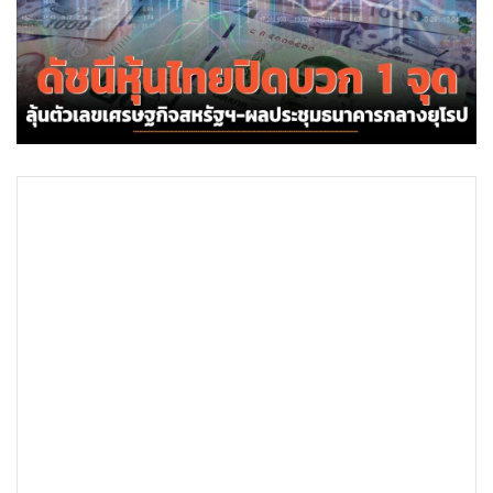
•
Good health & Well-being
•
Green Innovation & SD
•
Management & HR
•
MGR Live
•
Infographic
•
การเมือง
•
ท่องเที่ยว
•
กีฬา
•
ต่างประเทศ
•
Special Scoop
•
เศรษฐกิจ-ธุรกิจ
•
จีน
•
ชุมชน-คุณภาพชีวิต
•
อาชญากรรม
•
Motoring