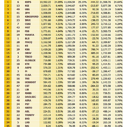
•
Good health & Well-being
•
Green Innovation & SD
•
Management & HR
•
MGR Live
•
Infographic
•
การเมือง
•
ท่องเที่ยว
•
กีฬา
•
ต่างประเทศ
•
Special Scoop
•
เศรษฐกิจ-ธุรกิจ
•
จีน
•
ชุมชน-คุณภาพชีวิต
•
อาชญากรรม
•
Motoring