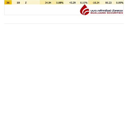
•
เกม
•
วิทยาศาสตร์
•
SMEs
•
หุ้น
•
อินโดจีน
•
กองทุนรวม
•
Celeb Online
•
Factcheck
•
ญี่ปุ่น
•
News1
•
Gotomanager