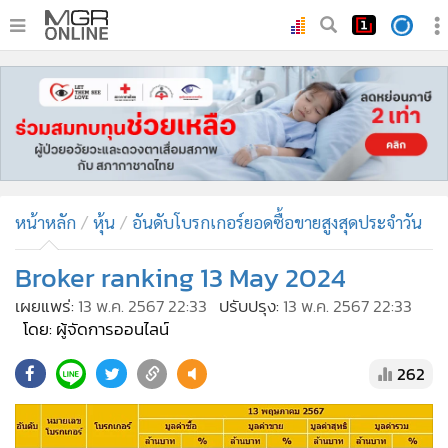
•
หน้าหลัก
•
ทันเหตุการณ์
•
ภาคใต้
•
ภูมิภาค
•
Online Section
หน้าหลัก
หุ้น
อันดับโบรกเกอร์ยอดซื้อขายสูงสุดประจำวัน
•
บันเทิง
•
ผู้จัดการรายวัน
Broker ranking 13 May 2024
•
คอลัมนิสต์
เผยแพร่:
13 พ.ค. 2567 22:33
ปรับปรุง:
13 พ.ค. 2567 22:33
•
ละคร
โดย: ผู้จัดการออนไลน์
•
CbizReview
262
•
Cyber BIZ
•
ผู้จัดกวน