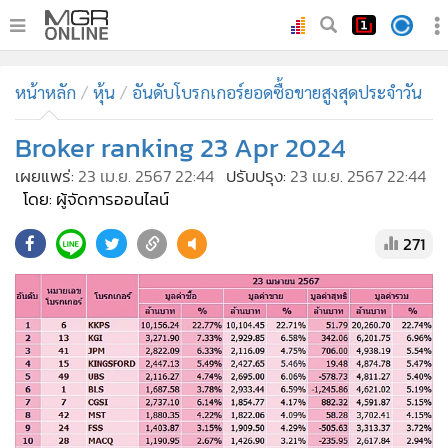
•
หน้าหลัก
หน้าหลัก
หุ้น
อันดับโบรกเกอร์ยอดซื้อขายสูงสุดประจำวัน
•
ทันเหตุการณ์
•
Broker ranking 23 Apr 2024
ภาคใต้
•
ภูมิภาค
เผยแพร่:
23 เม.ย. 2567 22:44
ปรับปรุง:
23 เม.ย. 2567 22:44
โดย: ผู้จัดการออนไลน์
•
Online Section
•
บันเทิง
271
•
ผู้จัดการรายวัน
•
คอลัมนิสต์
•
ละคร
•
CbizReview
•
Cyber BIZ
•
ผู้จัดกวน