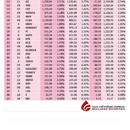
•
Good health & Well-being
•
Green Innovation & SD
•
Management & HR
•
MGR Live
•
Infographic
•
การเมือง
•
ท่องเที่ยว
•
กีฬา
•
ต่างประเทศ
•
Special Scoop
•
เศรษฐกิจ-ธุรกิจ
•
จีน
•
ชุมชน-คุณภาพชีวิต
•
อาชญากรรม
•
Motoring