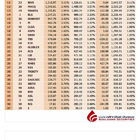
•
Good health & Well-being
•
Green Innovation & SD
•
Management & HR
•
MGR Live
•
Infographic
•
การเมือง
•
ท่องเที่ยว
•
กีฬา
•
ต่างประเทศ
•
Special Scoop
•
เศรษฐกิจ-ธุรกิจ
•
จีน
•
ชุมชน-คุณภาพชีวิต
•
อาชญากรรม
•
Motoring