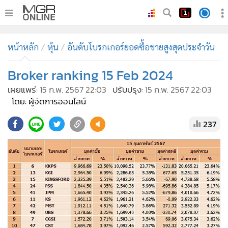
•
หน้าหลัก
หน้าหลัก
หุ้น
อันดับโบรกเกอร์ยอดซื้อขายสูงสุดประจำวัน
•
ทันเหตุการณ์
•
Broker ranking 15 Feb 2024
ภาคใต้
•
ภูมิภาค
เผยแพร่:
15 ก.พ. 2567 22:03
ปรับปรุง:
15 ก.พ. 2567 22:03
โดย: ผู้จัดการออนไลน์
•
Online Section
•
บันเทิง
237
•
ผู้จัดการรายวัน
•
คอลัมนิสต์
•
ละคร
•
CbizReview
•
Cyber BIZ
•
ผู้จัดกวน