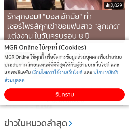
2,029
รักสุกงอม!! "บอล อัศนัย" ทำ
เซอร์ไพรส์คุกเข่าขอแฟนสาว "ลูกเกด"
แต่งงาน ในวันครบรอบ 8 ปี
MGR Online ใช้คุกกี้ (Cookies)
“วราวุธ” ยังไม่ได้รับรายงาน ที่
MGR Online ใช้คุกกี้ เพื่อจัดการข้อมูลส่วนบุคคลเพื่อนำเสนอ
ประชุม ครม.จะถกวาระเงินดิจิทัล
ประสบการณ์คอนเทนต์ที่ดีที่สุดให้กับผู้อ่านบนเว็บไซต์ และ
วอลเล็ตหรือไม่
แอพพลิเคชั่น
เงื่อนไขการใช้งานเว็บไซต์
และ
นโยบายสิทธิ
25
ส่วนบุคคล
Broker ranking 13 Feb 2024
รับทราบ
แสดงเพิ่มเติม
179
Broker ranking 12 Feb 2024
ข่าวในหมวดล่าสุด