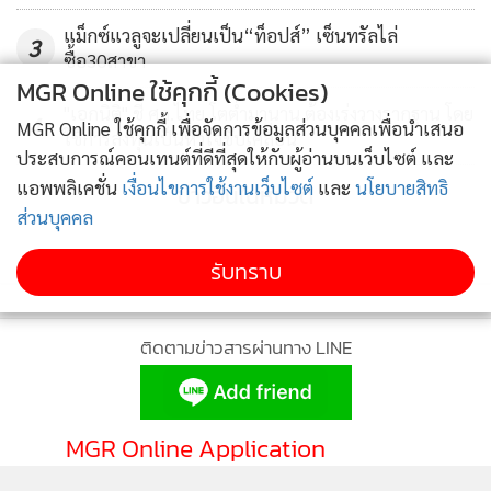
แม็กซ์แวลูจะเปลี่ยนเป็น“ท็อปส์” เซ็นทรัลไล่
3
ซื้อ30สาขา
MGR Online ใช้คุกกี้ (Cookies)
"เอกนิติ" ชี้ ศก.ไทย โตต่ำมานาน ต้องเร่งวางรากฐาน โดย
4
MGR Online ใช้คุกกี้ เพื่อจัดการข้อมูลส่วนบุคคลเพื่อนำเสนอ
ใช้การลงทุนเป็นหัวใจขับเคลื่อน
ประสบการณ์คอนเทนต์ที่ดีที่สุดให้กับผู้อ่านบนเว็บไซต์ และ
แอพพลิเคชั่น
เงื่อนไขการใช้งานเว็บไซต์
และ
นโยบายสิทธิ
ข่าวอื่นในหมวด
ส่วนบุคคล
รับทราบ
ติดตามข่าวสารผ่านทาง LINE
MGR Online Application