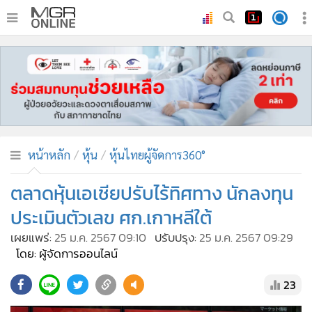
•
หน้าหลัก
•
ทันเหตุการณ์
•
ภาคใต้
•
ภูมิภาค
•
Online Section
หน้าหลัก
หุ้น
หุ้นไทยผู้จัดการ360°
•
บันเทิง
•
ผู้จัดการรายวัน
ตลาดหุ้นเอเชียปรับไร้ทิศทาง นักลงทุน
•
คอลัมนิสต์
ประเมินตัวเลข ศก.เกาหลีใต้
•
ละคร
เผยแพร่:
25 ม.ค. 2567 09:10
ปรับปรุง:
25 ม.ค. 2567 09:29
•
CbizReview
โดย: ผู้จัดการออนไลน์
•
Cyber BIZ
23
•
ผู้จัดกวน