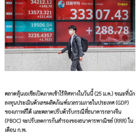
•
Good health & Well-being
•
Green Innovation & SD
•
Management & HR
•
MGR Live
•
Infographic
•
การเมือง
•
ท่องเที่ยว
•
กีฬา
•
ต่างประเทศ
•
Special Scoop
ตลาดหุ้นเอเชียเปิดภาคเช้าไร้ทิศทางในวันนี้ (25 ม.ค.) ขณะที่นัก
•
เศรษฐกิจ-ธุรกิจ
ลงทุนประเมินตัวเลขผลิตภัณฑ์มวลรวมภายในประเทศ (GDP)
•
จีน
ของเกาหลีใต้ และตลาดปรับตัวรับกรณีที่ธนาคารกลางจีน
•
ชุมชน-คุณภาพชีวิต
(PBOC) จะปรับลดการกันสำรองของธนาคารพาณิชย์ (RRR) ใน
•
อาชญากรรม
เดือน ก.พ.
•
Motoring