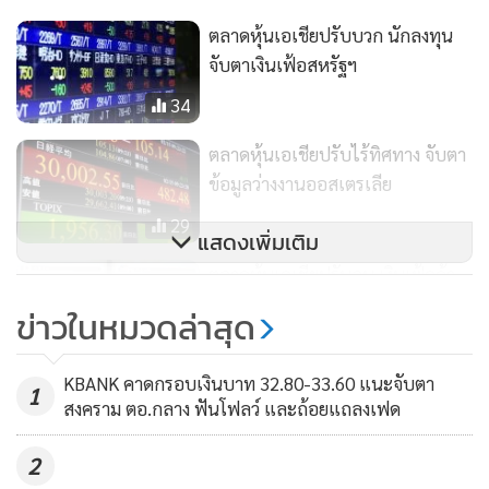
ตลาดหุ้นเอเชียปรับบวก นักลงทุน
จับตาเงินเฟ้อสหรัฐฯ
34
ตลาดหุ้นเอเชียปรับไร้ทิศทาง จับตา
ข้อมูลว่างงานออสเตรเลีย
29
แสดงเพิ่มเติม
ตลาดหุ้นเอเชียปรับลบ เงินเฟ้อค้า
ส่งญี่ปุ่นทรงตัวในเดือน ธ.ค.
ข่าวในหมวดล่าสุด
87
KBANK คาดกรอบเงินบาท 32.80-33.60 แนะจับตา
1
สงคราม ตอ.กลาง ฟันโฟลว์ และถ้อยแถลงเฟด
2