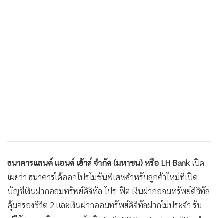
•
เกม
•
วิทยาศาสตร์
•
SMEs
•
หุ้น
•
อินโดจีน
•
กองทุนรวม
•
Celeb Online
•
Factcheck
•
ญี่ปุ่น
•
News1
•
Gotomanager
ธนาคารแลนด์ แอนด์ เฮ้าส์ จำกัด (มหาชน) หรือ LH Bank
เปิด
เผยว่า ธนาคารได้ออกโปรโมชันพิเศษสำหรับลูกค้าใหม่ที่เปิด
บัญชีเงินฝากออมทรัพย์ดิจิทัล โปร-ฟิต เงินฝากออมทรัพย์ดิจิทัล
คุ้มครองชีวิต 2 และเงินฝากออมทรัพย์ดิจิทัลฝากไม่ประจำ รับ