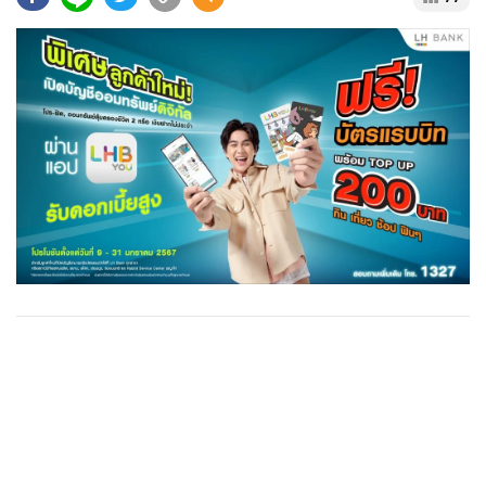
•
Good health & Well-being
•
Green Innovation & SD
•
Management & HR
•
MGR Live
•
Infographic
•
การเมือง
•
ท่องเที่ยว
•
กีฬา
•
ต่างประเทศ
•
Special Scoop
•
เศรษฐกิจ-ธุรกิจ
•
จีน
•
ชุมชน-คุณภาพชีวิต
•
อาชญากรรม
•
Motoring