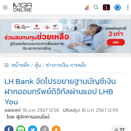
•
หน้าหลัก
•
ทันเหตุการณ์
•
ภาคใต้
•
ภูมิภาค
•
Online Section
หน้าหลัก
หุ้น
ข่าวการเงิน-การคลัง
•
บันเทิง
•
ผู้จัดการรายวัน
LH Bank จัดโปรขยายฐานบัญชีเงิน
•
คอลัมนิสต์
ฝากออมทรัพย์ดิจิทัลผ่านแอป LHB
•
ละคร
You
•
CbizReview
เผยแพร่:
16 ม.ค. 2567 12:56
ปรับปรุง:
16 ม.ค. 2567 12:59
•
Cyber BIZ
โดย: ผู้จัดการออนไลน์
•
ผู้จัดกวน
77