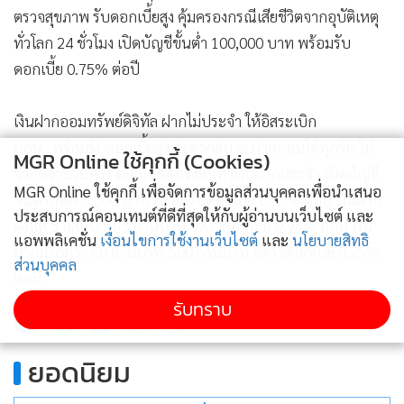
ตรวจสุขภาพ รับดอกเบี้ยสูง คุ้มครองกรณีเสียชีวิตจากอุบัติเหตุ
ทั่วโลก 24 ชั่วโมง เปิดบัญชีขั้นต่ำ 100,000 บาท พร้อมรับ
ดอกเบี้ย 0.75% ต่อปี
เงินฝากออมทรัพย์ดิจิทัล ฝากไม่ประจำ ให้อิสระเบิก
ถอน...พร้อมรับดอกเบี้ยสูง สะดวกสบาย ฝากถอนได้ทุกวัน ไม่
MGR Online ใช้คุกกี้ (Cookies)
จำกัดจำนวนครั้ง ดอกเบี้ยสูงเทียบเท่าเงินฝากประจำ เปิดบัญชี
MGR Online ใช้คุกกี้ เพื่อจัดการข้อมูลส่วนบุคคลเพื่อนำเสนอ
ขั้นต่ำเพียง 5,000 บาท พร้อมรับดอกเบี้ย 0.50% ต่อปี เงินฝาก
ประสบการณ์คอนเทนต์ที่ดีที่สุดให้กับผู้อ่านบนเว็บไซต์ และ
ตั้งแต่ 5 แสนบาท-5 ล้านบาท อัตราดอกเบี้ย 0.95% ต่อปี เงิน
แอพพลิเคชั่น
เงื่อนไขการใช้งานเว็บไซต์
และ
นโยบายสิทธิ
ฝากมากกว่า 50 ล้านบาท-500 ล้านบาท อัตราดอกเบี้ย 0.25%
ส่วนบุคคล
ต่อปี
รับทราบ
77
ยอดนิยม