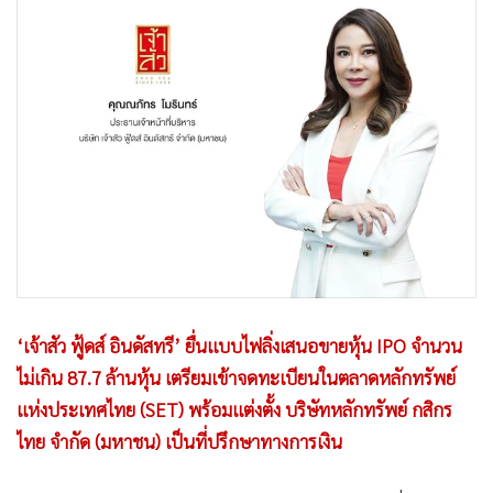
•
Good health & Well-being
•
Green Innovation & SD
•
Management & HR
•
MGR Live
•
Infographic
•
การเมือง
•
ท่องเที่ยว
•
กีฬา
•
ต่างประเทศ
•
Special Scoop
•
เศรษฐกิจ-ธุรกิจ
‘เจ้าสัว ฟู้ดส์ อินดัสทรี’ ยื่นแบบไฟลิ่งเสนอขายหุ้น IPO จำนวน
•
จีน
ไม่เกิน 87.7 ล้านหุ้น เตรียมเข้าจดทะเบียนในตลาดหลักทรัพย์
แห่งประเทศไทย (SET) พร้อมแต่งตั้ง บริษัทหลักทรัพย์ กสิกร
•
ชุมชน-คุณภาพชีวิต
ไทย จำกัด (มหาชน) เป็นที่ปรึกษาทางการเงิน
•
อาชญากรรม
•
Motoring