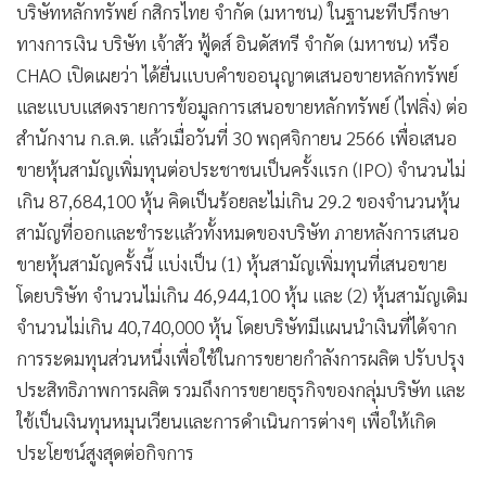
บริษัทหลักทรัพย์ กสิกรไทย จำกัด (มหาชน) ในฐานะที่ปรึกษา
•
เกม
ทางการเงิน บริษัท เจ้าสัว ฟู้ดส์ อินดัสทรี จำกัด (มหาชน) หรือ
•
วิทยาศาสตร์
CHAO เปิดเผยว่า ได้ยื่นแบบคำขออนุญาตเสนอขายหลักทรัพย์
•
SMEs
และแบบแสดงรายการข้อมูลการเสนอขายหลักทรัพย์ (ไฟลิ่ง) ต่อ
•
หุ้น
สำนักงาน ก.ล.ต. แล้วเมื่อวันที่ 30 พฤศจิกายน 2566 เพื่อเสนอ
•
อินโดจีน
ขายหุ้นสามัญเพิ่มทุนต่อประชาชนเป็นครั้งแรก (IPO) จำนวนไม่
•
กองทุนรวม
เกิน 87,684,100 หุ้น คิดเป็นร้อยละไม่เกิน 29.2 ของจำนวนหุ้น
•
Celeb Online
สามัญที่ออกและชำระแล้วทั้งหมดของบริษัท ภายหลังการเสนอ
•
Factcheck
ขายหุ้นสามัญครั้งนี้ แบ่งเป็น (1) หุ้นสามัญเพิ่มทุนที่เสนอขาย
•
ญี่ปุ่น
โดยบริษัท จำนวนไม่เกิน 46,944,100 หุ้น และ (2) หุ้นสามัญเดิม
•
News1
จำนวนไม่เกิน 40,740,000 หุ้น โดยบริษัทมีแผนนำเงินที่ได้จาก
•
Gotomanager
การระดมทุนส่วนหนึ่งเพื่อใช้ในการขยายกำลังการผลิต ปรับปรุง
ประสิทธิภาพการผลิต รวมถึงการขยายธุรกิจของกลุ่มบริษัท และ
ใช้เป็นเงินทุนหมุนเวียนและการดำเนินการต่างๆ เพื่อให้เกิด
ประโยชน์สูงสุดต่อกิจการ