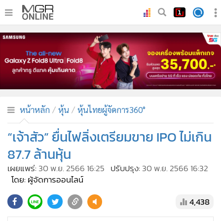
•
หน้าหลัก
•
ทันเหตุการณ์
•
ภาคใต้
•
ภูมิภาค
•
Online Section
หน้าหลัก
หุ้น
หุ้นไทยผู้จัดการ360°
•
บันเทิง
•
ผู้จัดการรายวัน
“เจ้าสัว” ยื่นไฟลิ่งเตรียมขาย IPO ไม่เกิน
•
คอลัมนิสต์
87.7 ล้านหุ้น
•
ละคร
เผยแพร่:
30 พ.ย. 2566 16:25
ปรับปรุง:
30 พ.ย. 2566 16:32
•
CbizReview
โดย: ผู้จัดการออนไลน์
•
Cyber BIZ
4,438
•
ผู้จัดกวน