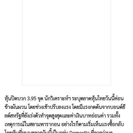
•
เกม
•
วิทยาศาสตร์
•
SMEs
•
หุ้น
•
อินโดจีน
•
กองทุนรวม
•
Celeb Online
•
Factcheck
•
ญี่ปุ่น
•
News1
•
Gotomanager
หุ้นปิดบวก 3.95 จุด นักวิเคราะห์ฯ ระบุตลาดหุ้นไทยวันนี้ค่อน
ข้างผันผวน โดยช่วงเช้าปรับลงแรง โดยมีแรงกดดันจากบอนด์ยี
ลด์สหรัฐที่ยังเร่งตัวทำจุดสูงสุดและค่าเงินบาทอ่อนค่า รวมทั้ง
เหตุการณ์ในสยามพารากอน อย่างไรก็ตามเริ่มเห็นแรงซื้อกลับ
โดยหุ้นที่หนุนตลาดวันนี้เป็นกลุ่ม Domestic ที่คาดว่าผล