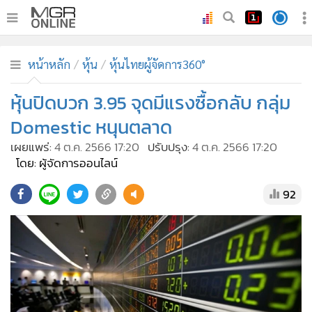
•
หน้าหลัก
หน้าหลัก
หุ้น
หุ้นไทยผู้จัดการ360°
•
ทันเหตุการณ์
•
หุ้นปิดบวก 3.95 จุดมีแรงซื้อกลับ กลุ่ม
ภาคใต้
•
ภูมิภาค
Domestic หนุนตลาด
•
Online Section
เผยแพร่:
4 ต.ค. 2566 17:20
ปรับปรุง:
4 ต.ค. 2566 17:20
•
บันเทิง
โดย: ผู้จัดการออนไลน์
•
ผู้จัดการรายวัน
92
•
คอลัมนิสต์
•
ละคร
•
CbizReview
•
Cyber BIZ
•
ผู้จัดกวน