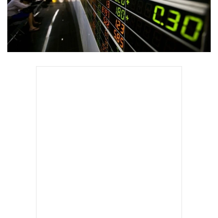
•
Good health & Well-being
•
Green Innovation & SD
•
Management & HR
•
MGR Live
•
Infographic
•
การเมือง
•
ท่องเที่ยว
•
กีฬา
•
ต่างประเทศ
•
Special Scoop
•
เศรษฐกิจ-ธุรกิจ
•
จีน
•
ชุมชน-คุณภาพชีวิต
•
อาชญากรรม
•
Motoring