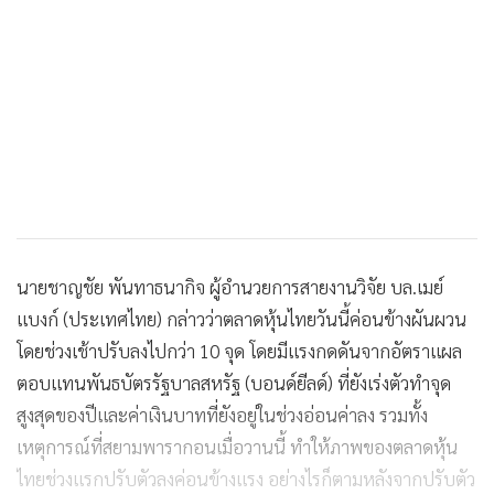
นายชาญชัย พันทาธนากิจ ผู้อำนวยการสายงานวิจัย บล.เมย์
แบงก์ (ประเทศไทย) กล่าวว่าตลาดหุ้นไทยวันนี้ค่อนข้างผันผวน
โดยช่วงเช้าปรับลงไปกว่า 10 จุด โดยมีแรงกดดันจากอัตราแผล
ตอบแทนพันธบัตรรัฐบาลสหรัฐ (บอนด์ยีลด์) ที่ยังเร่งตัวทำจุด
สูงสุดของปีและค่าเงินบาทที่ยังอยู่ในช่วงอ่อนค่าลง รวมทั้ง
เหตุการณ์ที่สยามพารากอนเมื่อวานนี้ ทำให้ภาพของตลาดหุ้น
ไทยช่วงแรกปรับตัวลงค่อนข้างแรง อย่างไรก็ตามหลังจากปรับตัว