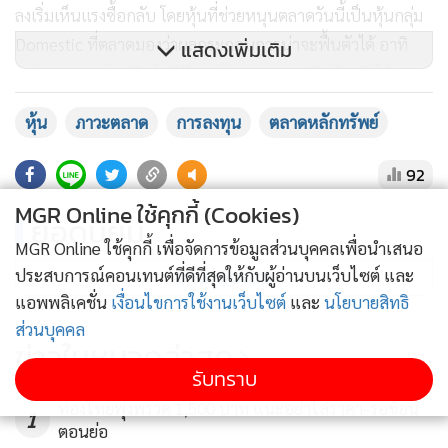
ลงเริ่มเห็นแรงซื้อกลับ โดยหุ้นที่ช่วยหนุนตลาดวันนี้เป็นหุ้นกลุ่ม
Domestic ที่ตลาดมองว่าผลกระกอบการน่าจะฟื้นตัวได้ อาทิ
แสดงเพิ่มเติม
กลุ่มธนาคาร ค้าปลีก ไอซีที และโรงพยาบาล เป็นต้น ทำให้ภาพ
ของตลาดวันนี้พลิกกลับมาเป็นบวกอีกครั้งหนึ่ง
หุ้น
ภาวะตลาด
การลงทุน
ตลาดหลักทรัพย์
ด้านภาวะตลาดหุ้นไทยปิดการซื้อขายที่ระดับ 1,451.25 จุด เพิ่ม
92
ขึ้น 3.95 จุด หรือเปลี่ยนแปลง +0.27% มูลค่าซื้อขาย 51,227.05
MGR Online ใช้คุกกี้ (Cookies)
ล้านบาท
ยอดนิยม
MGR Online ใช้คุกกี้ เพื่อจัดการข้อมูลส่วนบุคคลเพื่อนำเสนอ
อ่านเพิ่มเติม
ประสบการณ์คอนเทนต์ที่ดีที่สุดให้กับผู้อ่านบนเว็บไซต์ และ
สำหรับแนวโน้มวันพรุ่งนี้คาดดัชนียังผันผวนอยู่ นักลงทุนติดตาม
แอพพลิเคชั่น
เงื่อนไขการใช้งานเว็บไซต์
และ
นโยบายสิทธิ
บอนด์ยีลด์สหรัฐจะมีการหยุดการปรับขึ้นเมื่อไร โดยวันนี้จะมี
ส่วนบุคคล
การเปิดเผยตัวเลขการจ้างงานภาคเอกชน ซึ่งนักลงทุนจับตาอยู่
ข่าวในหมวดล่าสุด
โดยหากตัวเลขออกมาแกร่งกว่าคาด อาจจะต้องระมัดระวังความ
รับทราบ
ผันผวนที่เกี่ยวกับประเด็นบอนด์ยีลด์สูงและค่าเงินอ่อนค่า แต่
ทองไทยพุ่งพรวด 1,500 บาท แนะอย่าไล่ราคา-รอช้อน
1
หากตัวเลขไม่ดีอย่างที่คาด น่าจะทำให้ตลาดคลายความกังวลได้
ตอนย่อ