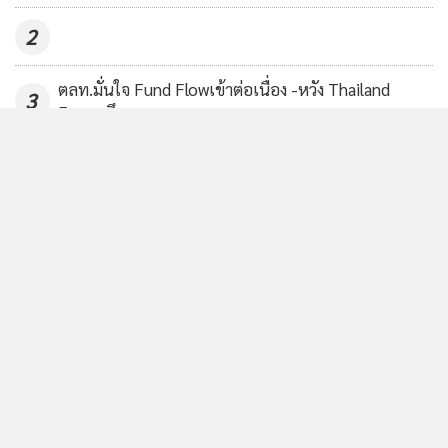
และรอติดตามการเปิดเผยตัวเลขการจ้างงานนอกภาคการเกษตร
ในวันศุกร์อีกครั้งหนึ่ง ทำให้ภาพรวมตลาดหุ้นในวันพรุ่งนี้ค่อน
2
ข้างผันผวน
ตลท.มั่นใจ Fund Flowเข้าต่อเนื่อง -หวัง Thailand
3
Focus ดึงทุนนอก
นอกจากนี้ปัจจัยในประเทศต้องติดตามประเด็นความเชื่อมั่นใน
ภาคการท่องเที่ยวหลังจากเกิดเหตุการณ์ความรุนแรง และในวัน
4
ดัชนีหุ้นไทยสิ้น ก.ค. เพิ่มขึ้น 28.9%
พรุ่งนี้จะมีการประกาศตัวเลขเงินเฟ้อของประเทศไทย โดยนัก
ลงทุนคาดว่าจะขยายตัว 0.8% YoY และเงินเฟ้อพื้นฐานคาดว่า
ข่าวอื่นในหมวด
จะขยายตัว 0.7% YoY รวมทั้งการเก็งกำไรงบของบริษัทจด
ทะเบียนในไตรมาส 3/66
โดยให้แนวต้าน 1,460 จุดและแนวรับ 1,440 - 1,430 จุด