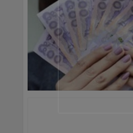
•
Management & HR
•
MGR Live
•
Infographic
•
การเมือง
•
ท่องเที่ยว
•
กีฬา
•
ต่างประเทศ
•
Special Scoop
•
เศรษฐกิจ-ธุรกิจ
•
จีน
•
ชุมชน-คุณภาพชีวิต
•
อาชญากรรม
•
Motoring
•
เกม
•
วิทยาศาสตร์
น.ส.กาญจนา โชคไพศาลศิลป์ ผู้บริหารงานวิจัย บริษัท ศูน
•
SMEs
35.48 บาทต่อดอลลาร์ เทียบกับระดับปิดตลาดวานนี้ที่ 
เอเชีย และเงินหยวน ซึ่งยังคงถูกกดดันจากแนวโน้มที่เป
•
หุ้น