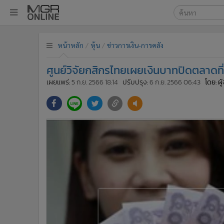
เลือกเครื่องมือท
•
หน้าหลัก
หน้าหลัก
หุ้น
ข่าวการเงิน-การคลัง
ค้นหา
•
ทันเหตุการณ์
Google
•
ภาคใต้
ศูนย์วิจัยกสิกรไทยเผยเงินบาทปิดตลาดที
•
ภูมิภาค
MGR Onl
เผยแพร่:
5 ก.ย. 2566 18:14
ปรับปรุง:
6 ก.ย. 2566 06:43
โดย: ผ
•
Online Section
ค้นหาขั
•
บันเทิง
•
ผู้จัดการรายวัน
•
คอลัมนิสต์
•
ละคร
•
CbizReview
•
Cyber BIZ
•
ผู้จัดกวน
•
Good health & Well-being
•
Green Innovation & SD