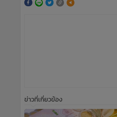
ศูนย์วิจัยกสิกรไทยเผยเงินบาทปิดตลาดที
35.20 อ่อนค่าตามทิศทางฟันด์โฟลว์
ข่าวในหมวดล่าสุด
finbiz by ttb แนะ SME ใช้ข้อมูลธุรกิจคุมเกม เพิ่มโอกาสเ
1
ถึงสินเชื่อ
แบงก์กรุงเทพ จัดเต็มโซลูชันทางการเงินในงาน Money
3
Expo โคราช หนุนลูกค้าเติบโตอย่างมั่นคงในยุคดิจิทัล
ข่า