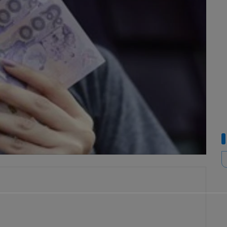
ย์วิจัยกสิกรไทย จำกัด
เผยเงินบาทวันนี้ (5 ก.ย.) ปิดตลาดที่ระดับ
35.22 บาทต่อดอลลาร์ โดยเงินบาทอ่อนค่าลงสอดคล้องกับสกุลเงิน
ราะบางของเศรษฐกิจจีนในภาพรวม นอกจากนี้ เงินบาทยังน่าจะถูก