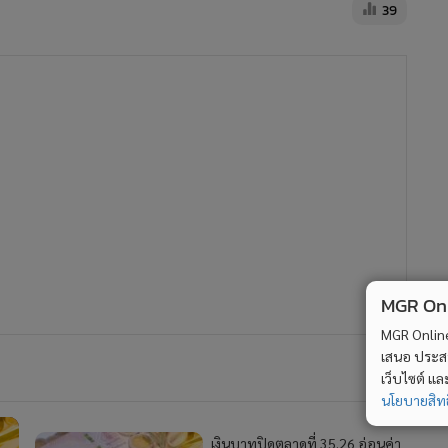
ตลาดที่ 35.16 แข็งค่าขึ้นตามสกุล
เงินเอเชีย
37
43
ศูนย์วิจัยกสิกรไทยเผยเงินบาทปิด
ตลาดที่ 35.01 แข็งค่าหลังการเมือง
่
คืบ
30
MGR Onli
ข้า
2
MGR Online 
เสนอ ประสบก
4
ทีทีบี เปิดตัวบัตรเครดิต ttb absolute โฉมใหม่
เว็บไซต์ แ
นโยบายสิทธ
วอื่นในหมวด