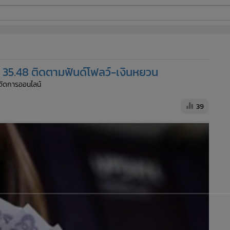
ี่ใช้
่ 35.48 ติดตามฟันด์โฟลว์-เงินหยวน
ine
ู้จัดการออนไลน์
้นสูง
39