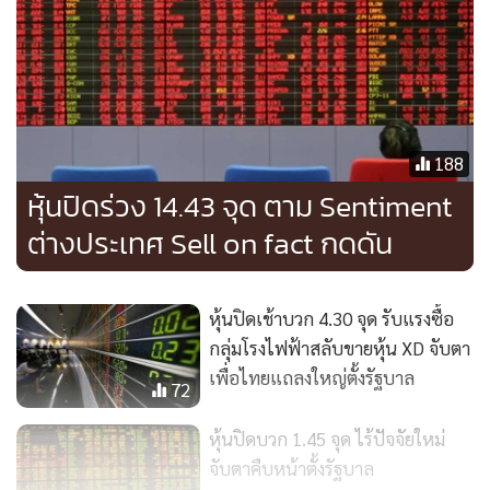
188
หุ้นปิดร่วง 14.43 จุด ตาม Sentiment
ต่างประเทศ Sell on fact กดดัน
หุ้นปิดเช้าบวก 4.30 จุด รับแรงซื้อ
กลุ่มโรงไฟฟ้าสลับขายหุ้น XD จับตา
เพื่อไทยแถลงใหญ่ตั้งรัฐบาล
72
หุ้นปิดบวก 1.45 จุด ไร้ปัจจัยใหม่
จับตาคืบหน้าตั้งรัฐบาล