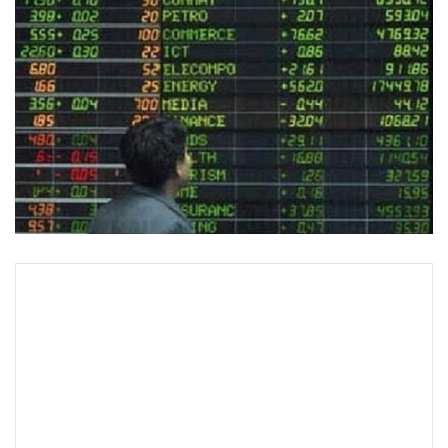
•
Good health & Well-being
•
Green Innovation & SD
•
Management & HR
•
MGR Live
•
Infographic
•
การเมือง
•
ท่องเที่ยว
•
กีฬา
•
ต่างประเทศ
•
Special Scoop
•
เศรษฐกิจ-ธุรกิจ
•
จีน
•
ชุมชน-คุณภาพชีวิต
•
อาชญากรรม
•
Motoring