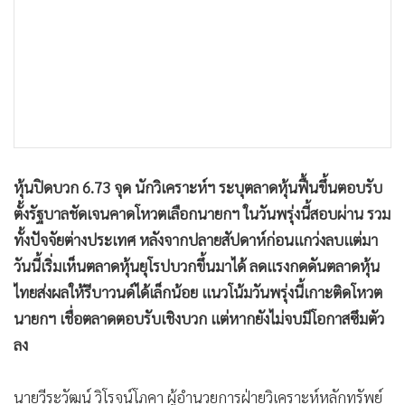
•
เกม
•
วิทยาศาสตร์
•
SMEs
•
หุ้น
•
อินโดจีน
•
กองทุนรวม
•
Celeb Online
หุ้นปิดบวก 6.73 จุด นักวิเคราะห์ฯ ระบุตลาดหุ้นฟื้นขึ้นตอบรับ
•
Factcheck
ตั้งรัฐบาลชัดเจนคาดโหวตเลือกนายกฯ ในวันพรุ่งนี้สอบผ่าน รวม
ทั้งปัจจัยต่างประเทศ หลังจากปลายสัปดาห์ก่อนแกว่งลบแต่มา
•
ญี่ปุ่น
วันนี้เริ่มเห็นตลาดหุ้นยุโรปบวกขึ้นมาได้ ลดแรงกดดันตลาดหุ้น
•
News1
ไทยส่งผลให้รีบาวนด์ได้เล็กน้อย แนวโน้มวันพรุ่งนี้เกาะติดโหวต
•
Gotomanager
นายกฯ เชื่อตลาดตอบรับเชิงบวก แต่หากยังไม่จบมีโอกาสซึมตัว
ลง
นายวีระวัฒน์ วิโรจน์โภคา ผู้อำนวยการฝ่ายวิเคราะห์หลักทรัพย์