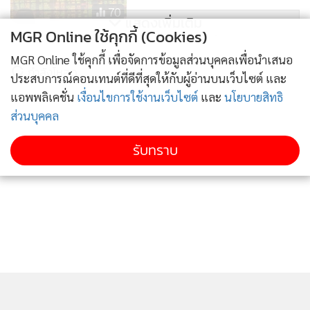
70
แสดงเพิ่มเติม
MGR Online ใช้คุกกี้ (Cookies)
หุ้นรีบาวนด์ระยะสั้นปิดบวก 9.86 จุด
MGR Online ใช้คุกกี้ เพื่อจัดการข้อมูลส่วนบุคคลเพื่อนำเสนอ
จับตาเงินเฟ้อสหรัฐฯ
ข่าวในหมวดล่าสุด
ประสบการณ์คอนเทนต์ที่ดีที่สุดให้กับผู้อ่านบนเว็บไซต์ และ
56
แอพพลิเคชั่น
เงื่อนไขการใช้งานเว็บไซต์
และ
นโยบายสิทธิ
KBANK คาดกรอบเงินบาท 32.80-33.60 แนะจับตา
ส่วนบุคคล
1
สงคราม ตอ.กลาง ฟันโฟลว์ และถ้อยแถลงเฟด
รับทราบ
2
แม็กซ์แวลูจะเปลี่ยนเป็น“ท็อปส์” เซ็นทรัลไล่
3
ซื้อ30สาขา
"เอกนิติ" ชี้ ศก.ไทย โตต่ำมานาน ต้องเร่งวางรากฐาน โดย
4
ใช้การลงทุนเป็นหัวใจขับเคลื่อน
ข่าวอื่นในหมวด