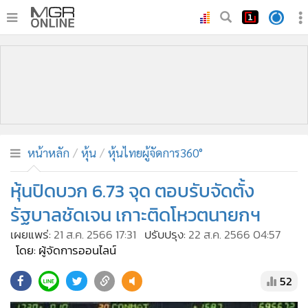
•
หน้าหลัก
•
ทันเหตุการณ์
•
ภาคใต้
•
ภูมิภาค
•
Online Section
หน้าหลัก
หุ้น
หุ้นไทยผู้จัดการ360°
•
บันเทิง
•
ผู้จัดการรายวัน
หุ้นปิดบวก 6.73 จุด ตอบรับจัดตั้ง
•
คอลัมนิสต์
รัฐบาลชัดเจน เกาะติดโหวตนายกฯ
•
ละคร
เผยแพร่:
21 ส.ค. 2566 17:31
ปรับปรุง:
22 ส.ค. 2566 04:57
•
CbizReview
โดย: ผู้จัดการออนไลน์
•
Cyber BIZ
52
•
ผู้จัดกวน