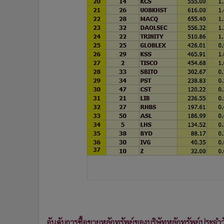
•
อินโดจีน
•
กองทุนรวม
•
Celeb Online
•
Factcheck
•
ญี่ปุ่น
•
News1
•
Gotomanager
อันดับการซื้อขายหลักทรัพย์ของบริษัทหลักทรัพย์ประจำว