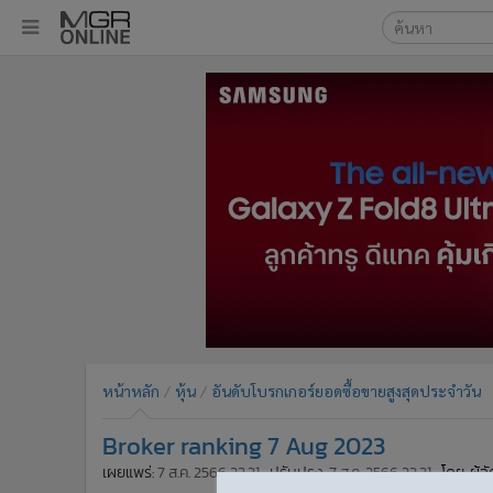
เลือกเครื่องมือท
•
หน้าหลัก
ค้นหา
•
ทันเหตุการณ์
Google
•
ภาคใต้
•
ภูมิภาค
MGR Onl
•
Online Section
ค้นหาขั
•
บันเทิง
•
ผู้จัดการรายวัน
•
คอลัมนิสต์
•
ละคร
•
CbizReview
•
Cyber BIZ
หน้าหลัก
หุ้น
อันดับโบรกเกอร์ยอดซื้อขายสูงสุดประจำวัน
•
ผู้จัดกวน
Broker ranking 7 Aug 2023
•
Good health & Well-being
•
Green Innovation & SD
เผยแพร่:
7 ส.ค. 2566 23:31
ปรับปรุง:
7 ส.ค. 2566 23:31
โดย: ผู้