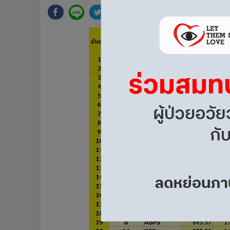
•
Management & HR
•
MGR Live
•
Infographic
•
การเมือง
•
ท่องเที่ยว
•
กีฬา
•
ต่างประเทศ
•
Special Scoop
•
เศรษฐกิจ-ธุรกิจ
•
จีน
•
ชุมชน-คุณภาพชีวิต
•
อาชญากรรม
•
Motoring
•
เกม
•
วิทยาศาสตร์
•
SMEs
•
หุ้น