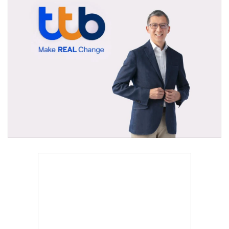
•
Good health & Well-being
•
Green Innovation & SD
•
Management & HR
•
MGR Live
•
Infographic
•
การเมือง
•
ท่องเที่ยว
•
กีฬา
•
ต่างประเทศ
•
Special Scoop
•
เศรษฐกิจ-ธุรกิจ
•
จีน
•
ชุมชน-คุณภาพชีวิต
•
อาชญากรรม
•
Motoring