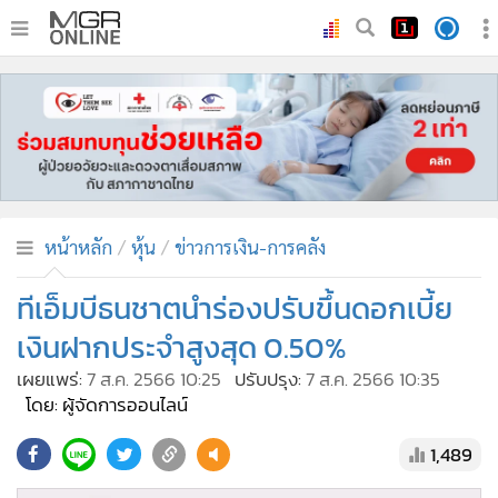
•
หน้าหลัก
•
ทันเหตุการณ์
•
ภาคใต้
•
ภูมิภาค
•
Online Section
หน้าหลัก
หุ้น
ข่าวการเงิน-การคลัง
•
บันเทิง
•
ผู้จัดการรายวัน
ทีเอ็มบีธนชาตนำร่องปรับขึ้นดอกเบี้ย
•
คอลัมนิสต์
เงินฝากประจำสูงสุด 0.50%
•
ละคร
เผยแพร่:
7 ส.ค. 2566 10:25
ปรับปรุง:
7 ส.ค. 2566 10:35
•
CbizReview
โดย: ผู้จัดการออนไลน์
•
Cyber BIZ
1,489
•
ผู้จัดกวน