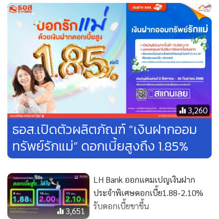
ขึ้น 0.20% เป็น 1.30% ต่อปี
· บัญชีเงินฝากประจำ ทีทีบี อัพ แอนด์ อัพ ปรับอัตราดอกเบี้ย
ช่วงเดือนที่ 1-6 จาก 1.00% เป็น 1.10% โดยมีอัตราดอกเบี้ย
สูงสุด 1.80% ในช่วงเดือนที่ 19-24
“ธนาคารให้ความสำคัญในเรื่องการส่งเสริมการออมเพื่ออนาคต
และมีเงินสำรองยามฉุกเฉิน การปรับขึ้นของอัตราดอกเบี้ยเงิน
3,260
ฝากประจำอย่างต่อเนื่องตั้งแต่ต้นปีจะช่วยให้ลูกค้าเงินออมได้รับ
ธอส.เปิดตัวผลิตภัณฑ์ “เงินฝากออม
ประโยชน์สูงสุดจากสถานการณ์ดอกเบี้ยขาขึ้น และเพื่อให้ลูกค้า
ทรัพย์รักแม่” ดอกเบี้ยสูงถึง 1.85%
มีชีวิตทางการเงินที่ดีขึ้น” นายปิติ กล่าวสรุป
LH Bank ออกแคมเปญเงินฝาก
ประจำพิเศษดอกเบี้ย1.88-2.10%
รับดอกเบี้ยขาขึ้น
3,651