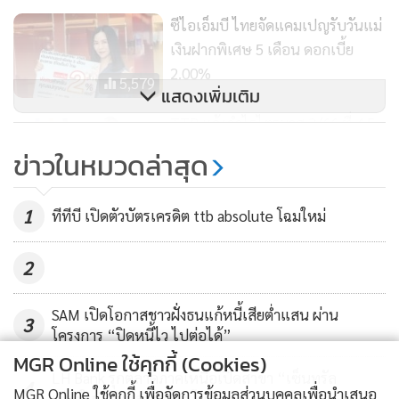
ซีไอเอ็มบี ไทยจัดแคมเปญรับวันแม่
เงินฝากพิเศษ 5 เดือน ดอกเบี้ย
2.00%
5,579
แสดงเพิ่มเติม
TTB แจ้งกำไรไตรมาส 2/66 ที่ 4.5
พันล้าน เพิ่มขึ้น 33% ครึ่งปีหลังเน้น
ข่าวในหมวดล่าสุด
เติบโตสินเชื่อ-บริหารเสี่ยง
113
1
ทีทีบี เปิดตัวบัตรเครดิต ttb absolute โฉมใหม่
2
SAM เปิดโอกาสชาวฝั่งธนแก้หนี้เสียต่ำแสน ผ่าน
3
โครงการ “ปิดหนี้ไว ไปต่อได้”
MGR Online ใช้คุกกี้ (Cookies)
LH Bank รุกตลาดภาคเหนือเปิดสาขา “เซ็นทรัล
4
MGR Online ใช้คุกกี้ เพื่อจัดการข้อมูลส่วนบุคคลเพื่อนำเสนอ
เชียงใหม่” พร้อมส่งโปรโมชันพิเศษ