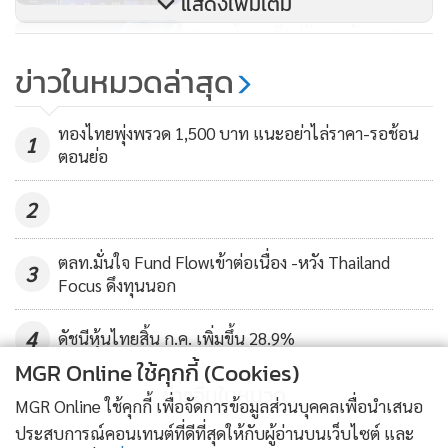
แสดงเพิ่มเติม
ตลาดหุ้นเอเชียปรับลบ นักลงทุน
ประเมินความเห็น "เยลเลน"
ข่าวในหมวดล่าสุด
57
ทองไทยพุ่งพรวด 1,500 บาท แนะอย่าไล่ราคา-รอช้อน
1
ตอนย่อ
2
ตลท.มั่นใจ Fund Flowเข้าต่อเนื่อง -หวัง Thailand
3
Focus ดึงทุนนอก
4
ดัชนีหุ้นไทยสิ้น ก.ค. เพิ่มขึ้น 28.9%
MGR Online ใช้คุกกี้ (Cookies)
ข่าวอื่นในหมวด
MGR Online ใช้คุกกี้ เพื่อจัดการข้อมูลส่วนบุคคลเพื่อนำเสนอ
ประสบการณ์คอนเทนต์ที่ดีที่สุดให้กับผู้อ่านบนเว็บไซต์ และ