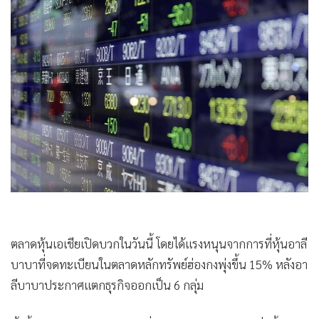
•
Good health & Well-being
•
Green Innovation & SD
•
Management & HR
•
MGR Live
•
Infographic
•
การเมือง
•
ท่องเที่ยว
•
กีฬา
•
ต่างประเทศ
•
Special Scoop
•
เศรษฐกิจ-ธุรกิจ
•
จีน
ตลาดหุ้นเอเชียเปิดบวกในวันนี้ โดยได้แรงหนุนจากการที่หุ้นอาลี
บาบาที่จดทะเบียนในตลาดหลักทรัพย์ฮ่องกงพุ่งขึ้น 15% หลังอา
•
ชุมชน-คุณภาพชีวิต
ลีบาบาประกาศแตกธุรกิจออกเป็น 6 กลุ่ม
•
อาชญากรรม
•
Motoring