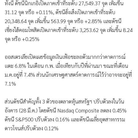
ทั้งนี้ ดัชนีนิกเกอิเปิดภาคเช้าที่ระดับ 27,549.37 จุด เพิ่มขึ้น
•
เกม
31.12 จุด หรือ +0.11%, ดัชนีฮั่งเส็งเปิดภาคเช้าที่ระดับ
•
วิทยาศาสตร์
20,348.64 จุด เพิ่มขึ้น 563.99 จุด หรือ +2.85% และดัชนี
•
SMEs
เซี่ยงไฮ้คอมโพสิตเปิดภาคเช้าที่ระดับ 3,253.62 จุด เพิ่มขึ้น 8.24
•
หุ้น
จุด หรือ +0.25%
•
อินโดจีน
•
กองทุนรวม
ออสเตรเลียเปิดเผยข้อมูลเงินเฟ้อชะลอตัวมากกว่าคาดการณ์
•
Celeb Online
แตะ 6.8% ในเดือน ก.พ. เมื่อเทียบกับปีที่ผ่านมา ขณะที่เดือน
•
Factcheck
ม.ค.อยู่ที่ 7.4% ส่วนนักเศรษฐศาสตร์คาดการณ์ไว้ว่าอาจจะอยู่ที่
•
ญี่ปุ่น
7.1%
•
News1
•
Gotomanager
ส่วนดัชนีสำคัญทั้ง 3 ตัวของตลาดหุ้นสหรัฐฯ ปรับตัวลงในวัน
อังคาร (28 มี.ค.) โดยดัชนี Nasdaq Composite ลดลง 0.45%
ดัชนี S&P500 ปรับตัวลง 0.16% และดัชนีเฉลี่ยอุตสาหกรรม
ดาวโจนส์ปรับตัวลง 0.12%