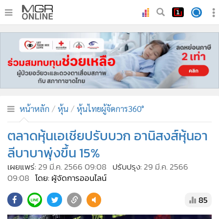
•
หน้าหลัก
•
ทันเหตุการณ์
•
ภาคใต้
•
ภูมิภาค
•
Online Section
หน้าหลัก
หุ้น
หุ้นไทยผู้จัดการ360°
•
บันเทิง
•
ผู้จัดการรายวัน
ตลาดหุ้นเอเชียปรับบวก อานิสงส์หุ้นอา
•
คอลัมนิสต์
ลีบาบาพุ่งขึ้น 15%
•
ละคร
เผยแพร่:
29 มี.ค. 2566 09:08
ปรับปรุง:
29 มี.ค. 2566
•
CbizReview
09:08
โดย: ผู้จัดการออนไลน์
•
Cyber BIZ
85
•
ผู้จัดกวน