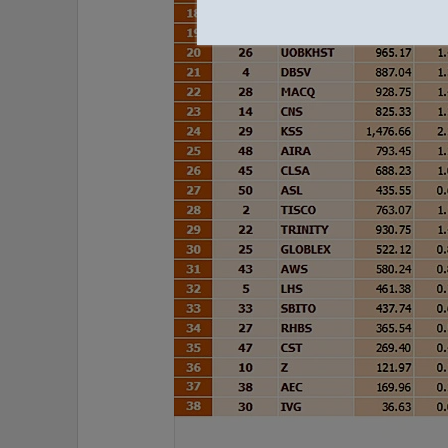
•
อินโดจีน
•
กองทุนรวม
•
Celeb Online
•
Factcheck
•
ญี่ปุ่น
•
News1
•
Gotomanager