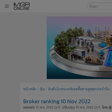
เลือกเครื่องมือท
•
หน้าหลัก
ค้นหา
•
ทันเหตุการณ์
Google
•
ภาคใต้
•
ภูมิภาค
MGR Onl
•
Online Section
ค้นหาขั
•
บันเทิง
•
ผู้จัดการรายวัน
•
คอลัมนิสต์
•
ละคร
•
CbizReview
•
Cyber BIZ
หน้าหลัก
หุ้น
อันดับโบรกเกอร์ยอดซื้อขายสูงสุดประจำวัน
•
ผู้จัดกวน
Broker ranking 10 Nov 2022
•
Good health & Well-being
•
Green Innovation & SD
เผยแพร่:
10 พ.ย. 2565 23:11
ปรับปรุง:
10 พ.ย. 2565 23:11
โดย: ผ