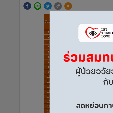
•
Management & HR
•
MGR Live
•
Infographic
•
การเมือง
•
ท่องเที่ยว
•
กีฬา
•
ต่างประเทศ
•
Special Scoop
•
เศรษฐกิจ-ธุรกิจ
•
จีน
•
ชุมชน-คุณภาพชีวิต
•
อาชญากรรม
•
Motoring
•
เกม
•
วิทยาศาสตร์
•
SMEs
•
หุ้น