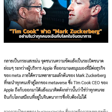
•
Good health & Well-being
•
Green Innovation & SD
•
Management & HR
•
MGR Live
•
Infographic
•
การเมือง
•
ท่องเที่ยว
•
กีฬา
•
ต่างประเทศ
•
Special Scoop
•
เศรษฐกิจ-ธุรกิจ
•
จีน
กลายเป็นกระแสเขม่น จุดชนวนความขัดแย้งเป็นระเบิดขนาด
•
ชุมชน-คุณภาพชีวิต
ย่อมๆ ระหว่างผู้บริหาร Apple ที่ออกมาเผยมุมมองที่มีต่อธุรกิจ
•
อาชญากรรม
ของ meta ภายใต้ความพยายามผลักดันของ Mark Zuckerberg
•
Motoring
ที่จะนำทุกคนเข้าสู่โลกของ metaverse ซึ่ง Tim Cook CEO ของ