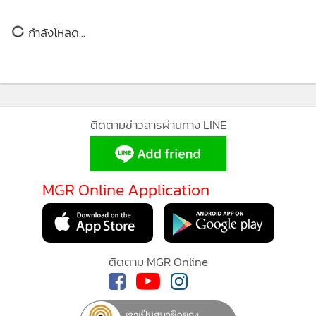
กลุ่มสินค้าของ Apple เช่น iPhone ที่เน้นย้ำความสำคัญของสิทธิ
ยอดนิยม
ส่วนบุคคลและข้อมูลส่วนตัว ซึ่งปิดกั้นการเก็บข้อมูลทางการ
ตลาดที่จะเชื่อมโยงกับผู้ประกอบการที่พึ่งพิงธุรกิจจากทางฝั่ง
อ่านเพิ่มเติม
ของ Facebook และ Google ทำให้ Mark Zuckerberg เจ็บแค้น
อย่างมากเนื่องจากนโยบายดังกล่าวของ Apple เพราะทำให้ไม่
กำลังโหลด...
สามารถเข้าถึงข้อมูลของผู้ใช้ได้ ซึ่งกระทบรายได้โดยตรงต่อธุรกิจ
โฆษณาของ Facebook สูญเสียรายได้หลายพันล้านดอลล่าร์จาก
ที่เคยได้ ที่ผู้ประกอบการในอุตสาหกรรมต่างๆที่สื่อสารการตลาด
โฆษณาผ่านโซเชียลมีเดีย และท้ายที่สุดผู้ประกอบการเหล่านั้น
ต้องทยอยยกเลิกการซื้อสื่อโฆษณากับทาง Facebook ไป เพราะ
ติดตามข่าวสารผ่านทาง LINE
สูญเงินเปล่า โฆษณาไม่สามารถเข้าถึงกลุ่มเป้าหมายได้ ขณะที่
การออกมาปฏิเสธที่จะเข้าร่วมโลกเสมือน metaverse ของ Mark
Zuckerberg กลายเป็นการตอกย้ำรอยแผลที่ร้าวบาดลึกของทั้ง 2
MGR Online Application
ธุรกิจที่มีต่อกัน แม้ว่าทาง Apple จะเน้นการลงทุนด้านเทคโนโลยี
ที่เกิดขึ้นใหม่โดยเฉพาะกับ Augmented Reality ก็ตาม