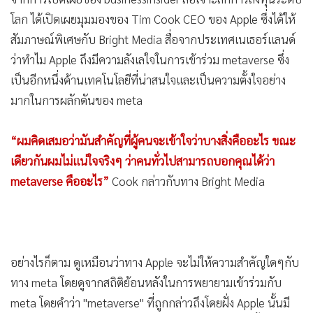
•
เกม
Apple ถึงกับออกมาโต้แย้งแนวคิดดังกล่าวนั้นว่าใช่ว่าทุกคนจะ
•
วิทยาศาสตร์
อินกับโลกเสมือนที่อยู่ในจินตนาการซึ่งจับต้องไม่ได้
•
SMEs
•
หุ้น
จากการเปิดเผยของ businessinsider สื่อเจาะลึกการลงทุนระดับ
•
อินโดจีน
โลก ได้เปิดเผยมุมมองของ Tim Cook CEO ของ Apple ซึ่งได้ให้
สัมภาษณ์พิเศษกับ Bright Media สื่อจากประเทศเนเธอร์แลนด์
•
กองทุนรวม
ว่าทำไม Apple ถึงมีความลังเลใจในการเข้าร่วม metaverse ซึ่ง
•
Celeb Online
เป็นอีกหนึ่งด้านเทคโนโลยีที่น่าสนใจและเป็นความตั้งใจอย่าง
•
Factcheck
มากในการผลักดันของ meta
•
ญี่ปุ่น
•
News1
“ผมคิดเสมอว่ามันสำคัญที่ผู้คนจะเข้าใจว่าบางสิ่งคืออะไร ขณะ
•
Gotomanager
เดียวกันผมไม่แน่ใจจริงๆ ว่าคนทั่วไปสามารถบอกคุณได้ว่า
metaverse คืออะไร”
Cook กล่าวกับทาง Bright Media