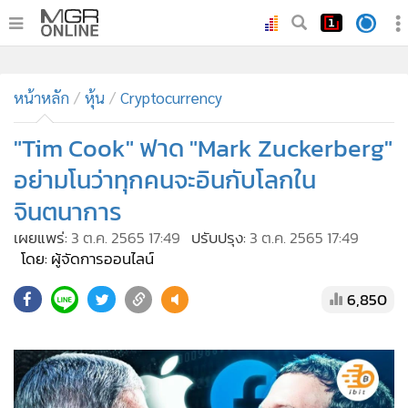
•
หน้าหลัก
•
ทันเหตุการณ์
•
ภาคใต้
•
ภูมิภาค
•
Online Section
หน้าหลัก
หุ้น
Cryptocurrency
•
บันเทิง
•
ผู้จัดการรายวัน
"Tim Cook" ฟาด "Mark Zuckerberg"
•
คอลัมนิสต์
อย่ามโนว่าทุกคนจะอินกับโลกใน
•
ละคร
จินตนาการ
•
CbizReview
เผยแพร่:
3 ต.ค. 2565 17:49
ปรับปรุง:
3 ต.ค. 2565 17:49
•
Cyber BIZ
โดย: ผู้จัดการออนไลน์
•
ผู้จัดกวน
6,850