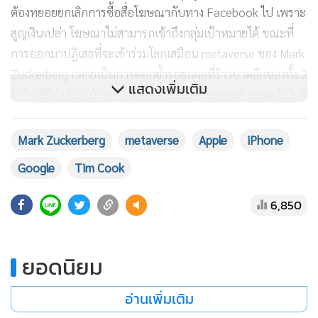
ขณะที่ทางฝั่งของ Mark Zuckerberg ได้แถลงนโยบายเชิงรุกใน
การผลักดัน metaverse เพื่อการเข้าถึงและมีส่วนร่วมเชิง
สาธารณะ โดยบอกพนักงานในเดือนกรกฎาคมที่ผ่านมาว่า Meta
เรากำลังอยู่ในสงครามธุรกิจที่ต้องต่อสู้กับคู่แข่งอย่าง Apple เพื่อ
สร้าง metaverse
ทั้งนี้หากย้อนกลับไปในช่วงไตรมาส 4/2564 หลังจากการเปลี่ยน
แสดงเพิ่มเติม
ชื่อและการประกาศของ Facebook โดยได้ทุ่มงบลงทุนไปกว่า
10 พันล้านดอลลาร์เพื่อสร้าง metaverse เพื่อก้าวข้ามขีดจำกัด
ในความเป็นจริงเข้าสู่โลกเสมือน เพื่อหวังกอบกู้รายได้จากธุรกิจ
Mark Zuckerberg
metaverse
Apple
iPhone
โซเชียลมีเดีย และช่วงชิงส่วนแบ่งรายได้ในอุตสาหกรรมใหม่ หรือ
Google
Tim Cook
นัยยะหนึ่งเพื่อต้องการทวงความเป็นบริษัทที่มีผลประกอบการ
และมูลค่าบริษัทสูงที่สุดในโลก หลังจากที่ Apple นั่งแท่นครอง
6,850
อันดับบริษัทที่มีมูลค่าหลักทรัพย์ตามราคาตลาดมากที่สุดในโลก
และการปรับโครงสร้างความเป็นส่วนตัวของผู้ใช้อุปกรณ์ไอทีใน