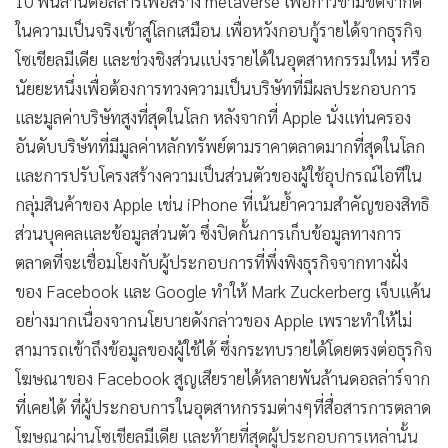
อย่างไรก็ตาม ดูเหมือนว่าทาง Apple จะไม่ให้ความสำคัญใดๆกับ
ทาง meta โดยดูจากสถิติย้อนหลังในการพยายามเข้าร่วมกับ
meta โดยคำว่า "metaverse" ที่ถูกกล่าวถึงโดยฝั่ง Apple นั้นมี
เพียงครั้งเดียว ในการโทรหารายได้ของ Apple จนถึงปีนี้ เมื่อ
เทียบกับ 36 การกล่าวถึงการแสวงหารายได้ของ Meta แม้จะมี
การใช้คำศัพท์ที่แพร่หลายทั่วทั้งอุตสาหกรรม ผู้บริหารก็ถูกแบ่ง
แยกว่า metaverse แสดงถึงผลิตภัณฑ์จริงหรือไม่ เช่น Virtual
Reality หรือเป็นเพียงแนวคิดสำหรับโลกเสมือนจริงที่อาจไม่เคย
มีอยู่จริง