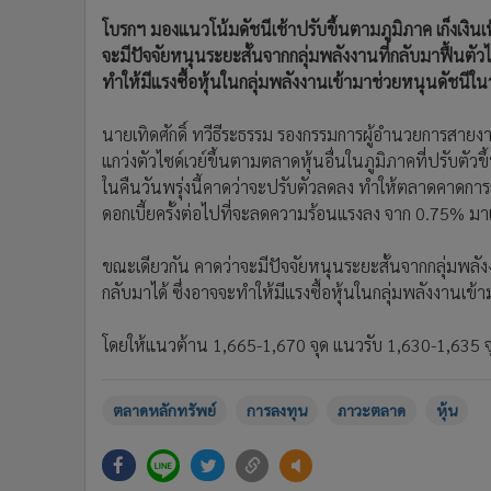
•
อินโดจีน
โบรกฯ มองแนวโน้มดัชนีเช้าปรับขึ้นตามภูมิภาค เก็งเงิน
•
กองทุนรวม
จะมีปัจจัยหนุนระยะสั้นจากกลุ่มพลังงานที่กลับมาฟื้นตัว
•
Celeb Online
ทำให้มีแรงซื้อหุ้นในกลุ่มพลังงานเข้ามาช่วยหนุนดัชนีในว
•
Factcheck
นายเทิดศักดิ์ ทวีธีระธรรม รองกรรมการผู้อำนวยการสายงา
•
ญี่ปุ่น
แกว่งตัวไซด์เวย์ขึ้นตามตลาดหุ้นอื่นในภูมิภาคที่ปรับ
•
News1
ในคืนวันพรุ่งนี้คาดว่าจะปรับตัวลดลง ทำให้ตลาดคาดกา
•
Gotomanager
ดอกเบี้ยครั้งต่อไปที่จะลดความร้อนแรงลง จาก 0.75% มา
ขณะเดียวกัน คาดว่าจะมีปัจจัยหนุนระยะสั้นจากกลุ่มพลัง
กลับมาได้ ซึ่งอาจจะทำให้มีแรงซื้อหุ้นในกลุ่มพลังงานเข้
โดยให้แนวต้าน 1,665-1,670 จุด แนวรับ 1,630-1,635 จ
ตลาดหลักทรัพย์
การลงทุน
ภาวะตลาด
หุ้น