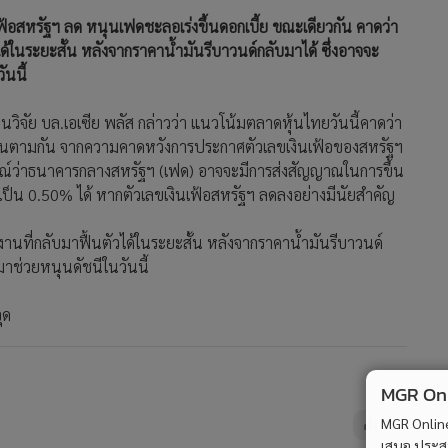
เฟ้อสหรัฐฯ ลด หนุนเฟดชะลอเร่งขึ้นดอกเบี้ย ขณะเดียวกัน คาดว่า
ได้ในระยะสั้น หลังจากราคาน้ำมันรีบาวนด์กลับมาได้ ซึ่งอาจจะ
ันนี้
นวิจัย บล.เอเซีย พลัส กล่าวว่า แนวโน้มตลาดหุ้นไทยวันนี้คาดว่า
ตัวขึ้นตามกัน จากความคาดหวังการประกาศตัวเลขเงินเฟ้อของสหรัฐฯ
รณ์ว่าธนาคารกลางสหรัฐฯ (เฟด) อาจจะมีการส่งสัญญาณในการขึ้น
เป็น 0.50% ได้ หากตัวเลขเงินเฟ้อสหรัฐฯ ลดลงอย่างมีนัยสำคัญ
งานที่กลับมาฟื้นตัวได้ในระยะสั้น หลังจากราคาน้ำมันรีบาวนด์
ามาช่วยหนุนดัชนีในวันนี้
ุด
MGR Onli
MGR Online 
73
เสนอ ประสบก