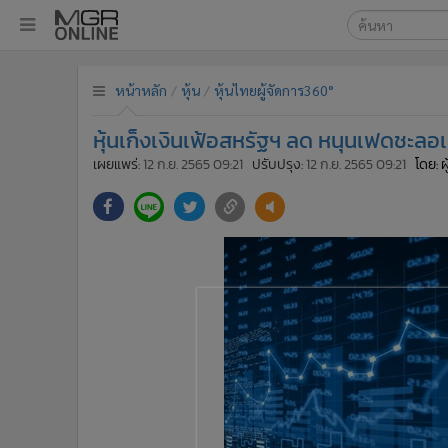
เลือกเครื่องมือท
•
หน้าหลัก
หน้าหลัก
หุ้น
หุ้นไทยผู้จัดการ360°
ค้นหา
•
ทันเหตุการณ์
Google
•
ภาคใต้
หุ้นเก็งเงินเฟ้อสหรัฐฯ ลด หนุนเฟดชะลอเร
•
ภูมิภาค
MGR Onl
เผยแพร่:
12 ก.ย. 2565 09:21
ปรับปรุง:
12 ก.ย. 2565 09:21
โดย: 
•
Online Section
ค้นหาขั
•
บันเทิง
•
ผู้จัดการรายวัน
•
คอลัมนิสต์
•
ละคร
•
CbizReview
•
Cyber BIZ
•
ผู้จัดกวน
•
Good health & Well-being
•
Green Innovation & SD