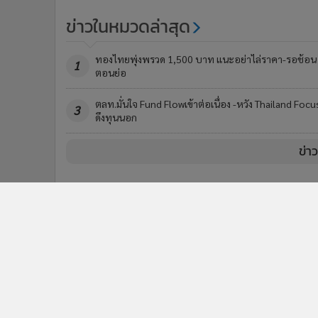
ข่าวในหมวดล่าสุด
ทองไทยพุ่งพรวด 1,500 บาท แนะอย่าไล่ราคา-รอช้อน
1
ตอนย่อ
ตลท.มั่นใจ Fund Flowเข้าต่อเนื่อง -หวัง Thailand Focu
3
ดึงทุนนอก
ข่า
ติดตามข่าวสารผ่านทาง LIN