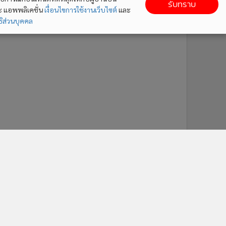
รับทราบ
ละ แอพพลิเคชั่น
เงื่อนไขการใช้งานเว็บไซต์
และ
ิส่วนบุคคล
ติดตาม MGR Online