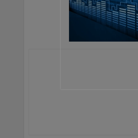
•
Management & HR
•
MGR Live
•
Infographic
•
การเมือง
•
ท่องเที่ยว
•
กีฬา
•
ต่างประเทศ
•
Special Scoop
•
เศรษฐกิจ-ธุรกิจ
•
จีน
•
ชุมชน-คุณภาพชีวิต
•
อาชญากรรม
•
Motoring
•
เกม
•
วิทยาศาสตร์
•
SMEs
•
หุ้น