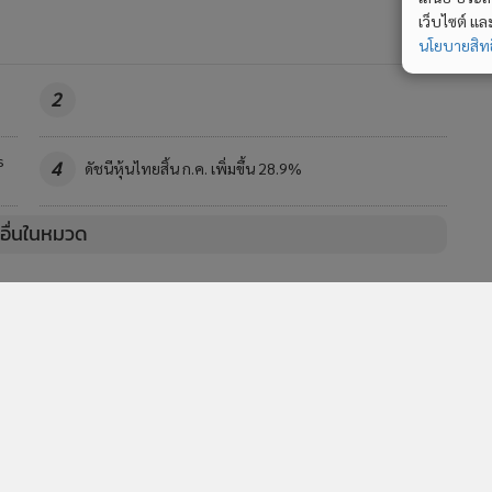
เว็บไซต์ แ
นโยบายสิทธ
2
s
4
ดัชนีหุ้นไทยสิ้น ก.ค. เพิ่มขึ้น 28.9%
วอื่นในหมวด
MGR Online Application
E