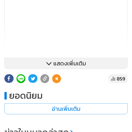
แสดงเพิ่มเติม
859
ยอดนิยม
บัญชีเงินฝากออมทรัพย์ Dime! Save บัญชีเงินฝากซึ่ง Dime!
ร่วมมือกับธนาคารเกียรตินาคินภัทร ให้ดอกเบี้ยสูงสุดถึง 3% ไม่มี
อ่านเพิ่มเติม
ขั้นต่ำในการเปิดบัญชี โดยลูกค้าสามารถฝากเงินหรือโอนเงินได้
โดยยืดหยุ่น และไม่มีเงื่อนไขมากเหมือนบัญชีฝากประจำ
นอกจากนั้น ยังแอปพลิเคชันยังมีลูกเล่นให้ลูกค้าสามารถตกแต่ง