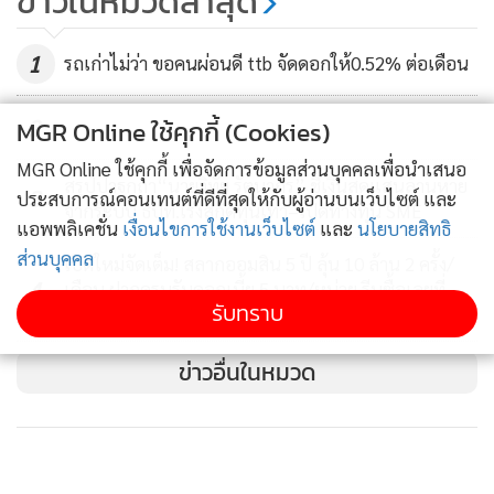
ข่าวในหมวดล่าสุด
สลิปยืนยันการโอนเงินได้ ทำให้การใช้งานเป็นเรื่องสนุก และ
สอดคล้องกับไลฟ์สไตล์
1
รถเก่าไม่ว่า ขอคนผ่อนดี ttb จัดดอกให้0.52% ต่อเดือน
บัญชีหลักทรัพย์ต่างประเทศ บัญชีนี้ทำให้การลงทุนในหุ้นต่าง
2
MGR Online ใช้คุกกี้ (Cookies)
ประเทศทำได้อย่างง่ายดาย โดยใช้เงินลงทุนขั้นต่ำเพียง 50 บาทก็
MGR Online ใช้คุกกี้ เพื่อจัดการข้อมูลส่วนบุคคลเพื่อนำเสนอ
สามารถเป็นเจ้าของหุ้นชื่อดังในต่างประเทศได้ นอกจากนี้ ยัง
สรุปปาฐกถา“นายวิทัย รัตนากร” ชี้เงินสดแสนล้านหาย
3
ประสบการณ์คอนเทนต์ที่ดีที่สุดให้กับผู้อ่านบนเว็บไซต์ และ
อำนวยความสะดวกในการทำธุรกรรม เช่น ซื้อหุ้นต่างประเทศ
จากระบบ ธปท.เร่งสกัดทุนเทา–เปิดทางทุน SME
แอพพลิเคชั่น
เงื่อนไขการใช้งานเว็บไซต์
และ
นโยบายสิทธิ
ด้วยเงินบาทได้ หรือถ้าลูกค้าอยากแลกเงินบาทเป็นเงินดอลลาร์
ส่วนบุคคล
เปิดใหม่จัดเต็ม! สลากออมสิน 5 ปี ลุ้น 10 ล้าน 2 ครั้ง/
สหรัฐเอง Dime! ก็จะแลกให้ทันที ไม่ต้องรอถึง 2 วันทำการ ผู้
4
เดือน ฝากครบรับดอกเบี้ย 5 บาท/หน่วย รีบซื้อเลยที่
ลงทุนยังได้รับสิทธิพิเศษยกเว้นค่าคอมมิชชันเดือนละหนึ่งครั้ง
รับทราบ
MyMo/ออมสินทุกสาขา
สำหรับการซื้อหรือขายครั้งแรกของทุกเดือน และรายการซื้อขาย
ต่อไป ก็จะเก็บตามจริงที่ 0.15% ของมูลค่าซื้อหรือขาย ไม่มีค่า
ข่าวอื่นในหมวด
คอมมิชชันขั้นต่ำ และไม่มีค่าธรรมเนียมแอบแฝง เช่น ค่า
ธรรมเนียมโอนเงิน แลกเงิน หรือค่าธรรมเนียมยื่นแบบภาษี W-
8BEN และที่พิเศษยิ่งกว่า คือ ลูกค้าที่เปิดบัญชีลงทุนภายในปี