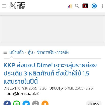
•
หน้าหลัก
•
ทันเหตุการณ์
•
ภาคใต้
•
ภูมิภาค
•
Online Section
หน้าหลัก
หุ้น
ข่าวการเงิน-การคลัง
•
บันเทิง
•
ผู้จัดการรายวัน
KKP ส่งแอป Dime! เจาะกลุ่มรายย่อย
•
คอลัมนิสต์
ประเดิม 3 ผลิตภัณฑ์ ตั้งเป้าผู้ใช้ 1.5
•
ละคร
แสนรายในปีนี้
•
CbizReview
เผยแพร่:
6 ก.ย. 2565 13:26
ปรับปรุง:
6 ก.ย. 2565 13:26
•
Cyber BIZ
โดย: ผู้จัดการออนไลน์
•
ผู้จัดกวน
859