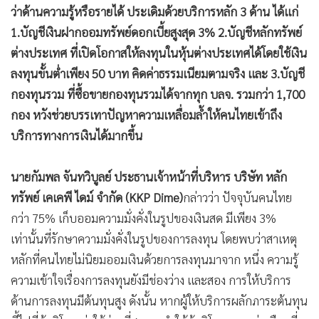
ว่าด้านความรู้หรือรายได้ ประเดิมด้วยบริการหลัก 3 ด้าน ได้แก่
•
เกม
1.บัญชีเงินฝากออมทรัพย์ดอกเบี้ยสูงสุด 3% 2.บัญชีหลักทรัพย์
•
วิทยาศาสตร์
ต่างประเทศ ที่เปิดโอกาสให้ลงทุนในหุ้นต่างประเทศได้โดยใช้เงิน
•
SMEs
ลงทุนขั้นต่ำเพียง 50 บาท คิดค่าธรรมเนียมตามจริง และ 3.บัญชี
•
หุ้น
กองทุนรวม ที่ซื้อขายกองทุนรวมได้จากทุก บลจ. รวมกว่า 1,700
•
อินโดจีน
กอง หวังช่วยบรรเทาปัญหาความเหลื่อมล้ำให้คนไทยเข้าถึง
•
กองทุนรวม
บริการทางการเงินได้มากขึ้น
•
Celeb Online
•
Factcheck
นายกัมพล จันทวิบูลย์ ประธานเจ้าหน้าที่บริหาร บริษัท หลัก
•
ญี่ปุ่น
ทรัพย์ เคเคพี ไดม์ จำกัด (KKP Dime)
กล่าวว่า ปัจจุบันคนไทย
•
News1
กว่า 75% เก็บออมความมั่งคั่งในรูปของเงินสด มีเพียง 3%
•
Gotomanager
เท่านั้นที่รักษาความมั่งคั่งในรูปของการลงทุน โดยพบว่าสาเหตุ
หลักที่คนไทยไม่นิยมออมเงินด้วยการลงทุนมาจาก หนึ่ง ความรู้
ความเข้าใจเรื่องการลงทุนยังมีช่องว่าง และสอง การให้บริการ
ด้านการลงทุนมีต้นทุนสูง ดังนั้น หากผู้ให้บริการผลักภาระต้นทุน