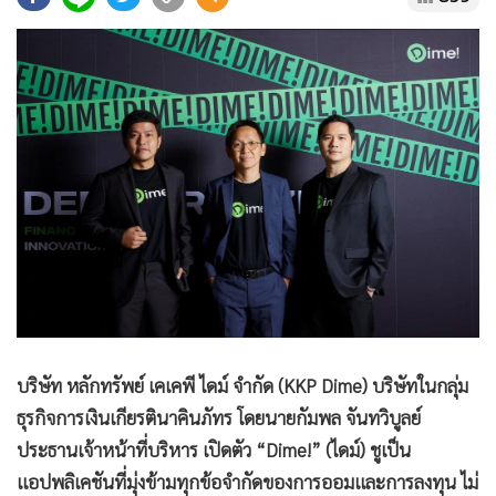
•
Good health & Well-being
•
Green Innovation & SD
•
Management & HR
•
MGR Live
•
Infographic
•
การเมือง
•
ท่องเที่ยว
•
กีฬา
•
ต่างประเทศ
•
Special Scoop
•
เศรษฐกิจ-ธุรกิจ
•
จีน
บริษัท หลักทรัพย์ เคเคพี ไดม์ จำกัด (KKP Dime) บริษัทในกลุ่ม
•
ชุมชน-คุณภาพชีวิต
ธุรกิจการเงินเกียรตินาคินภัทร โดยนายกัมพล จันทวิบูลย์
•
อาชญากรรม
ประธานเจ้าหน้าที่บริหาร เปิดตัว “Dime!” (ไดม์) ชูเป็น
•
Motoring
แอปพลิเคชันที่มุ่งข้ามทุกข้อจำกัดของการออมและการลงทุน ไม่