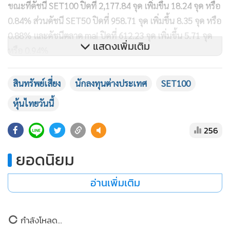
ขณะที่ดัชนี SET100 ปิดที่ 2,177.84 จุด เพิ่มขึ้น 18.24 จุด หรือ
0.84% ส่วนดัชนี SET50 ปิดที่ 958.71 จุด เพิ่มขึ้น 8.35 จุด หรือ
0.88% และดัชนีตลาด mai ปิดที่ 612.23 จุด เพิ่มขึ้น 5.71 จุด
แสดงเพิ่มเติม
หรือ 0.94%
นายกรภัทร วรเชษฐ์ ผู้อำนวยการฝ่ายวิจัยและบริการการลงทุน
สินทรัพย์เสี่ยง
นักลงทุนต่างประเทศ
SET100
บล.โนมูระ พัฒนสิน กล่าวว่า ตลาดหุ้นไทยวันนี้รีบาวด์ทาง
หุ้นไทยวันนี้
เทคนิค เป็นไปตามทิศทางตลาดต่างประเทศ หลังซึมซับปัจจัยลบ
ไปมากพอสมควรแล้ว และช่วงต้นสัปดาห์นี้ก็ยังไม่มีปัจจัยใหม่เข้า
256
มา ขณะที่ราคาน้ำมันดิบในตลาดโลกอ่อนตัวลง รวมถึงอัตราผล
ยอดนิยม
ตอบแทนพันธบัตรรัฐบาลสหรัฐ (Bond Yield) ปรับตัวลงต่ำสุดใน
รอบ 2 สัปดาห์ ทำให้มีเม็ดเงินไหลเข้ามาในสินทรัพย์เสี่ยง
อ่านเพิ่มเติม
แนวโน้มการลงทุนวันพรุ่งนี้ คาดว่า ตลาดฯ น่าจะแกว่งตัวใน
กรอบ โดยอาจได้รับแรงหนุนเชิงจิตวิทยาจากการทำ Window
กำลังโหลด...
Dressing ก่อนปิดงบครึ่งปีแรก โดยประเมินทิศทางการลงทุน