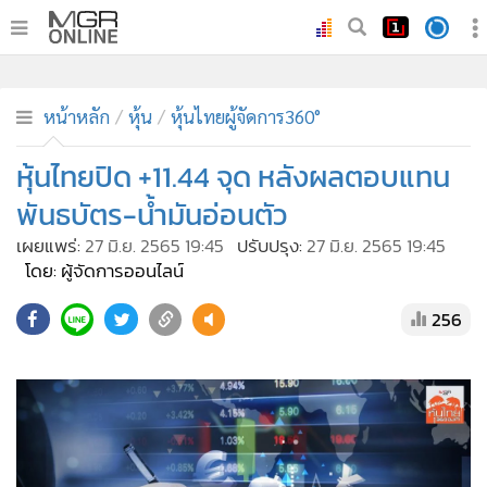
•
หน้าหลัก
•
ทันเหตุการณ์
หน้าหลัก
หุ้น
หุ้นไทยผู้จัดการ360°
•
ภาคใต้
หุ้นไทยปิด +11.44 จุด หลังผลตอบแทน
•
ภูมิภาค
พันธบัตร-น้ำมันอ่อนตัว
•
Online Section
เผยแพร่:
27 มิ.ย. 2565 19:45
ปรับปรุง:
27 มิ.ย. 2565 19:45
•
บันเทิง
โดย: ผู้จัดการออนไลน์
•
ผู้จัดการรายวัน
256
•
คอลัมนิสต์
•
ละคร
•
CbizReview
•
Cyber BIZ
•
ผู้จัดกวน