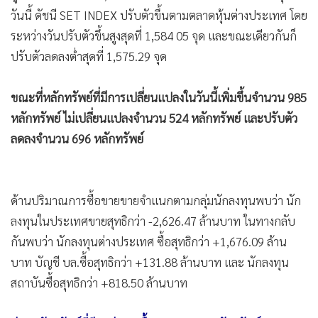
•
เกม
วันนี้ ดัชนี SET INDEX ปรับตัวขึ้นตามตลาดหุ้นต่างประเทศ โดย
•
วิทยาศาสตร์
ระหว่างวันปรับตัวขึ้นสูงสุดที่ 1,584 05 จุด และขณะเดียวกันก็
•
SMEs
ปรับตัวลดลงต่ำสุดที่ 1,575.29 จุด
•
หุ้น
ขณะที่หลักทรัพย์ที่มีการเปลี่ยนแปลงในวันนี้เพิ่มขึ้นจำนวน 985
•
อินโดจีน
หลักทรัพย์ ไม่เปลี่ยนแปลงจำนวน 524 หลักทรัพย์ และปรับตัว
•
กองทุนรวม
ลดลงจำนวน 696 หลักทรัพย์
•
Celeb Online
•
Factcheck
•
ญี่ปุ่น
ด้านปริมาณการซื้อขายขายจำแนกตามกลุ่มนักลงทุนพบว่า นัก
•
News1
ลงทุนในประเทศขายสุทธิกว่า -2,626.47 ล้านบาท ในทางกลับ
•
Gotomanager
กันพบว่า นักลงทุนต่างประเทศ ซื้อสุทธิกว่า +1,676.09 ล้าน
บาท บัญชี บล.ซื้อสุทธิกว่า +131.88 ล้านบาท และ นักลงทุน
สถาบันซื้อสุทธิกว่า +818.50 ล้านบาท