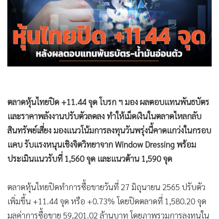
•
Good health & Well-being
•
Green Innovation & SD
•
Management & HR
•
MGR Live
•
Infographic
•
การเมือง
•
ท่องเที่ยว
ตลาดหุ้นไทยปิด +11.44 จุด โบรก ฯ มอง ผลตอบแทนพันธบัตร
•
กีฬา
และราคาพลังงานปรับตัวลดลง ทำให้เม็ดเงินในตลาดไหลกลับ
•
ต่างประเทศ
สินทรัพย์เสี่ยง มองแนวโน้มการลงทุนวันพรุ่งนี้คาดแกว่งในกรอบ
•
Special Scoop
แคบ รับแรงหนุนเชิงจิตวิทยาจาก Window Dressing พร้อม
•
เศรษฐกิจ-ธุรกิจ
ประเมินแนวรับที่ 1,560 จุด และแนวต้าน 1,590 จุด
•
จีน
•
ชุมชน-คุณภาพชีวิต
ตลาดหุ้นไทยปิดทำการซื้อขายวันที่ 27 มิถุนายน 2565 ปรับตัว
•
อาชญากรรม
เพิ่มขึ้น +11.44 จุด หรือ +0.73% โดยปิดตลาดที่ 1,580.20 จุด
•
Motoring
มูลค่าการซื้อขาย 59,201.02 ล้านบาท โดยภาพรวมการลงทุนใน