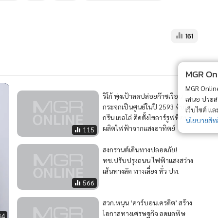
161
MGR Onli
MGR Online 
ริโก้ พุ่งเป้าลดปล่อยก๊าซเรือน
เสนอ ประสบก
กระจกเป็นศูนย์ในปี 2593 จับมือ
เว็บไซต์ แ
กรีน เยลโล่ ติดตั้งโซลาร์รูฟท็อป
นโยบายสิทธ
ผลิตไฟฟ้าจากแสงอาทิตย์
115
สงกรานต์เดินทางปลอดภัย!
ทช.ปรับปรุงถนน ไฟฟ้าแสงสว่าง
เส้นทางลัด ทางเลี่ยง ทั่ว ปท.
566
สวก.หนุน ‘คาร์บอนเครดิต’ สร้าง
โอกาสทางเศรษฐกิจ ลดมลพิษ
84