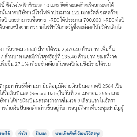
นี้ ซึ่งโรงไฟฟ้าชีวมวล 10 เมกะวัตต์ จะลดก๊าซเรือนกระจกได้
นั้นหากบริษัทฯ มีโรงไฟฟ้าประมาณ 122 เมกะวัตต์ จะลดก๊าซ
่อปี และสามารถซื้อขาย I-REC ได้ประมาณ 700,000 I-REC ต่อปี
ดรายได้นอกเหนือจากการขายไฟฟ้าให้ภาครัฐซึ่งจะส่งผลให้บริษัทเติบโต
 31 ธันวาคม 2564) มีรายได้รวม 2,470.40 ล้านบาท เพิ่มขึ้น
7 ล้านบาท และมีกำไรสุทธิอยู่ที่ 135.40 ล้านบาท ขณะที่งวด
่มขึ้น 27.1% เทียบช่วงเดียวกันของปีก่อนซึ่งมีรายได้รวม
 กุมภาพันธ์ที่ผ่านมา มีมติอนุมัติจ่ายเงินปันผลงวดปี 2564 เป็น
ิทธิได้รับเงินปันผล (Record Date)ในวันที่ 28 เมษายน 2565 และ
ษัทฯ ได้จ่ายเงินปันผลระหว่างกาลในงวด 9 เดือนแรก ในอัตรา
การจ่ายเงินปันผลดังกล่าวขึ้นอยู่กับการอนุมัติจากที่ประชุมสามัญผู้
รายได้
กำไร
ปันผล
นายเชิดศักดิ์ วัฒนวิจิตรกุล