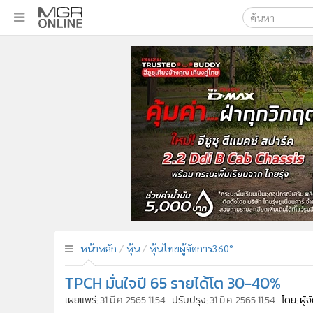
เลือกเครื่องมือท
•
หน้าหลัก
ค้นหา
•
ทันเหตุการณ์
Google
•
ภาคใต้
•
ภูมิภาค
MGR Onl
•
Online Section
ค้นหาขั
•
บันเทิง
•
ผู้จัดการรายวัน
•
คอลัมนิสต์
•
ละคร
•
CbizReview
•
Cyber BIZ
หน้าหลัก
หุ้น
หุ้นไทยผู้จัดการ360°
•
ผู้จัดกวน
TPCH มั่นใจปี 65 รายได้โต 30-40%
•
Good health & Well-being
•
Green Innovation & SD
เผยแพร่:
31 มี.ค. 2565 11:54
ปรับปรุง:
31 มี.ค. 2565 11:54
โดย: ผู้