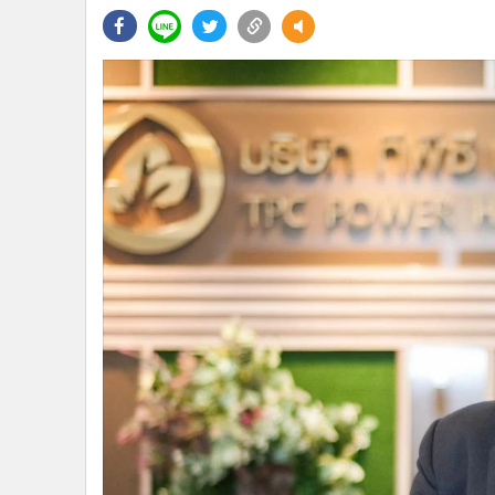
•
Management & HR
•
MGR Live
•
Infographic
•
การเมือง
•
ท่องเที่ยว
•
กีฬา
•
ต่างประเทศ
•
Special Scoop
•
เศรษฐกิจ-ธุรกิจ
•
จีน
•
ชุมชน-คุณภาพชีวิต
•
อาชญากรรม
•
Motoring
•
เกม
•
วิทยาศาสตร์
•
SMEs
•
หุ้น