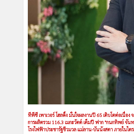
•
อินโดจีน
•
กองทุนรวม
•
Celeb Online
•
Factcheck
•
ญี่ปุ่น
•
News1
•
Gotomanager
ทีพีซี เพาเวอร์ โฮลดิ้ง มั่นใจผลงานปี 65 เติบโตต่อเนื่อ
การผลิตรวม 116.3 เมกะวัตต์ เต็มปี ฟาก "กนกทิพย์ จั
โรงไฟฟ้าประชารัฐชีวมวล แม่ลาน-บันนังสตา ภายในไตร