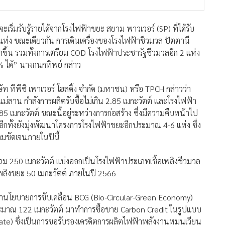
จะเริ่มรับรู้รายได้จากโรงไฟฟ้าขยะ สยาม พาวเวอร์ (SP) ที่ได้รับ
 แห่ง ขณะเดียวกัน การเดินเครื่องของโรงไฟฟ้าชีวมวล ปัตตานี
ขึ้น รวมทั้งการเตรียม COD โรงไฟฟ้าประชารัฐชีวมวลอีก 2 แห่ง
0% ได้” นางกนกทิพย์ กล่าว
ษัท ทีพีซี เพาเวอร์ โฮลดิ้ง จำกัด (มหาชน) หรือ TPCH กล่าวว่า
่ลาน กำลังการผลิตรับซื้อไม่เกิน 2.85 เมกะวัตต์ และโรงไฟฟ้า
85 เมกะวัตต์ ขณะนี้อยู่ระหว่างการก่อสร้าง ซึ่งมีความคืบหน้าไป
ทั้งยังมุ่งพัฒนาโครงการโรงไฟฟ้าขยะอีกประมาณ 4-6 แห่ง ซึ่ง
มชัดเจนภายในปีนี้
รวม 250 เมกะวัตต์ แบ่งออกเป็นโรงไฟฟ้าประเภทเชื้อเพลิงชีวมวล
พลิงขยะ 50 เมกะวัตต์ ภายในปี 2566
กษานโยบายการขับเคลื่อน BCG (Bio-Circular-Green Economy)
ะมาณ 122 เมกะวัตต์ มาทำการซื้อขาย Carbon Credit ในรูปแบบ
ate) ซึ่งเป็นการขอรับรองเครดิตการผลิตไฟฟ้าพลังงานหมุนเวียน