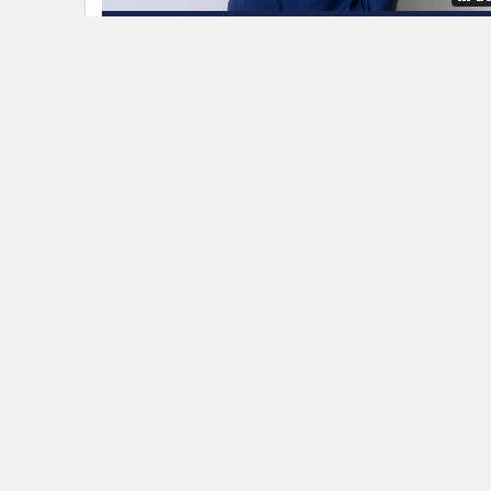
SSP มั่นใจปี 65 ออลไทม์ไฮต่อเนื่อง
ข่าวในหมวดล่าสุด
"เอกนิติ" ชี้ ศก.ไทย โตต่ำมานาน ต้องเร่งวางรากฐาน โดย
1
การลงทุนเป็นหัวใจขับเคลื่อน
ก.ล.ต.ผนึกแบงก์ชาติคุม USDT คาดออกเกณฑ์กำกับภาย
3
ปีนี้
ข่า
ติดตามข่าวสารผ่านทาง LIN