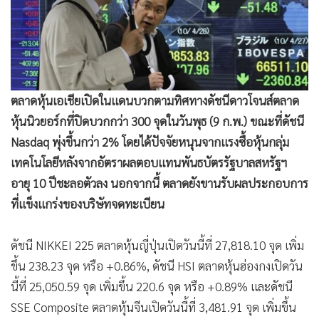
•
Good health & Well-being
•
Green Innovation & SD
•
Management & HR
•
MGR Live
•
Infographic
ตลาดหุ้นเอเชียเปิดในแดนบวกตามทิศทางดัชนีดาวโจนส์ตลาด
•
การเมือง
หุ้นนิวยอร์กที่ปิดบวกกว่า 300 จุดในวันพุธ (9 ก.พ.) ขณะที่ดัชนี
•
ท่องเที่ยว
Nasdaq พุ่งขึ้นกว่า 2% โดยได้ปัจจัยหนุนจากแรงซื้อหุ้นกลุ่ม
•
กีฬา
เทคโนโลยีหลังจากอัตราผลตอบแทนพันธบัตรรัฐบาลสหรัฐฯ
•
ต่างประเทศ
อายุ 10 ปีชะลอตัวลง นอกจากนี้ ตลาดยังขานรับผลประกอบการ
•
Special Scoop
ที่แข็งแกร่งของบริษัทจดทะเบียน
•
เศรษฐกิจ-ธุรกิจ
•
จีน
ดัชนี NIKKEI 225 ตลาดหุ้นญี่ปุ่นเปิดวันนี้ที่ 27,818.10 จุด เพิ่ม
•
ชุมชน-คุณภาพชีวิต
ขึ้น 238.23 จุด หรือ +0.86%, ดัชนี HSI ตลาดหุ้นฮ่องกงเปิดวัน
นี้ที่ 25,050.59 จุด เพิ่มขึ้น 220.6 จุด หรือ +0.89% และดัชนี
•
อาชญากรรม
SSE Composite ตลาดหุ้นจีนเปิดวันนี้ที่ 3,481.91 จุด เพิ่มขึ้น
•
Motoring