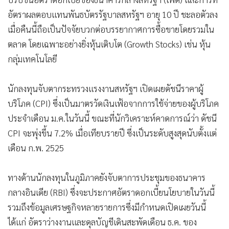
อัตราผลตอบแทนพันธบัตรรัฐบาลสหรัฐฯ อายุ 10 ปี ชะลอตัวลง
เมื่อคืนนี้ถือเป็นปัจจัยบวกต่อบรรยากาศการซื้อขายโดยรวมใน
ตลาด โดยเฉพาะอย่างยิ่งหุ้นเติบโต (Growth Stocks) เช่น หุ้น
กลุ่มเทคโนโลยี
นักลงทุนจับตากระทรวงแรงงานสหรัฐฯ เปิดเผยดัชนีราคาผู้
บริโภค (CPI) ซึ่งเป็นมาตรวัดเงินเฟ้อจากการใช้จ่ายของผู้บริโภค
ประจำเดือน ม.ค.ในวันนี้ ขณะที่นักวิเคราะห์คาดการณ์ว่า ดัชนี
CPI จะพุ่งขึ้น 7.2% เมื่อเทียบรายปี ซึ่งเป็นระดับสูงสุดนับตั้งแต่
เดือน ก.พ. 2525
ทางด้านนักลงทุนในภูมิภาคยังจับตาการประชุมของธนาคาร
กลางอินเดีย (RBI) ซึ่งจะประกาศอัตราดอกเบี้ยนโยบายในวันนี้
รวมถึงข้อมูลเศรษฐกิจหลายรายการซึ่งมีกำหนดเปิดเผยวันนี้
ได้แก่ อัตราว่างงานและดุลบัญชีเดินสะพัดเดือน ธ.ค. ของ