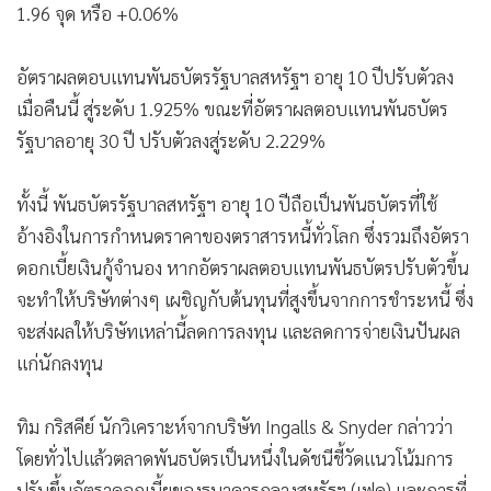
1.96 จุด หรือ +0.06%
•
เกม
•
วิทยาศาสตร์
อัตราผลตอบแทนพันธบัตรรัฐบาลสหรัฐฯ อายุ 10 ปีปรับตัวลง
•
SMEs
เมื่อคืนนี้ สู่ระดับ 1.925% ขณะที่อัตราผลตอบแทนพันธบัตร
•
หุ้น
รัฐบาลอายุ 30 ปี ปรับตัวลงสู่ระดับ 2.229%
•
อินโดจีน
•
กองทุนรวม
ทั้งนี้ พันธบัตรรัฐบาลสหรัฐฯ อายุ 10 ปีถือเป็นพันธบัตรที่ใช้
•
Celeb Online
อ้างอิงในการกำหนดราคาของตราสารหนี้ทั่วโลก ซึ่งรวมถึงอัตรา
•
Factcheck
ดอกเบี้ยเงินกู้จำนอง หากอัตราผลตอบแทนพันธบัตรปรับตัวขึ้น
•
ญี่ปุ่น
จะทำให้บริษัทต่างๆ เผชิญกับต้นทุนที่สูงขึ้นจากการชำระหนี้ ซึ่ง
•
News1
จะส่งผลให้บริษัทเหล่านี้ลดการลงทุน และลดการจ่ายเงินปันผล
•
Gotomanager
แก่นักลงทุน
ทิม กริสคีย์ นักวิเคราะห์จากบริษัท Ingalls & Snyder กล่าวว่า
โดยทั่วไปแล้วตลาดพันธบัตรเป็นหนึ่งในดัชนีชี้วัดแนวโน้มการ
ปรับขึ้นอัตราดอกเบี้ยของธนาคารกลางสหรัฐฯ (เฟด) และการที่