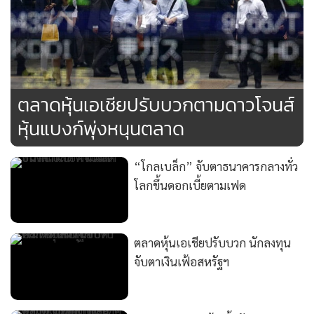
ตลาดหุ้นเอเชียปรับบวกตามดาวโจนส์
หุ้นแบงก์พุ่งหนุนตลาด
“โกลเบล็ก” จับตาธนาคารกลางทั่ว
โลกขึ้นดอกเบี้ยตามเฟด
ตลาดหุ้นเอเชียปรับบวก นักลงทุน
จับตาเงินเฟ้อสหรัฐฯ