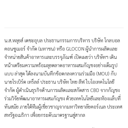
น.ส.หลุยส์ เตชะอุบล ประธานกรรมการบริหาร บริษัท โกลบอล
คอนซูเมอร์ จำกัด (มหาชน) หรือ GLOCON ผู้นำการผลิตและ
จำหน่ายสินค้าอาหารและบรรจุภัณฑ์ เปิดเผยว่า บริษัทฯ เดิน
หน้าเตรียมความพร้อมลุยตลาดอาหารผสมกัญชงอย่างเต็มรูป
แบบ ล่าสุด ได้ลงนามบันทึกข้อตกลงความร่วมมือ (MOU) กับ
นายโรเบิร์ต เทร็ลล์ ประธาน บริษัท ไทย ลีฟ ไบโอเทคโนโลยี
จำกัด ผู้ดำเนินธุรกิจด้านการผลิตและสกัดสาร CBD จากกัญชง
ร่วมวิจัยพัฒนาอาหารผสมกัญชง ด้วยเทคโนโลยีและห้องแล็บที่
ทันสมัย ภายใต้ทีมผู้เชี่ยวชาญจากมหาวิทยาลัยคอร์เนล ประเทศ
สหรัฐอเมริกา เพื่อยกระดับมาตรฐานสู่สากล