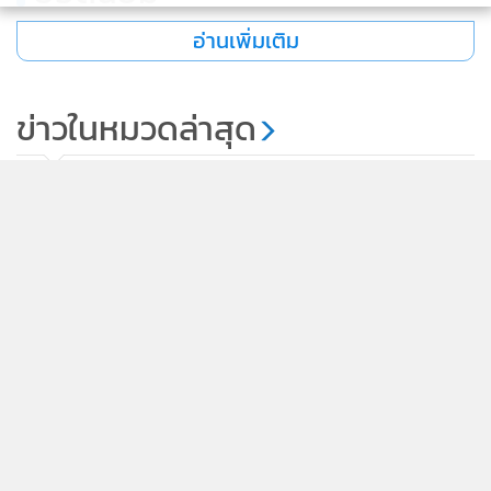
ทั้งนี้ ปัจจุบัน บมจ.โกลบอล คอนซูเมอร์ แบ่งธุรกิจเป็น 4 กลุ่ม
อ่านเพิ่มเติม
หลัก ประกอบด้วย 1.ธุรกิจอาหารแปรรูปแช่แข็ง อาหารกึ่ง
สำเร็จรูปพร้อมทาน และผลไม้อบแห้ง สัดส่วน 61% ของรายได้
ทั้งหมด 2.ธุรกิจผลิตและจำหน่ายบรรจุภัณฑ์พลาสติกประเภท
ข่าวในหมวดล่าสุด
ต่างๆ สัดส่วน 32% ของรายได้ทั้งหมด 3.ธุรกิจร้านอาหารและ
เครื่องดื่ม สัดส่วน 4% ของรายได้ทั้งหมด และ 4.ธุรกิจเทรดดิ้ง
CPAXT เผยต้นทุนพลังงานพุ่ง-ค่าใช้จ่ายเปิดสาขาใหม่
1
สัดส่วน 3% ของรายได้ทั้งหมด
ฉุดกำไร Q2/69 หดตัว 18%
2
12 หุ้นฟอร์มสด!จาก 12 ธุรกิจ วิ่งทะลุกรอบตั้งแต่ต้นปียัง
3
ไม่แผ่ว
"นักวิชาการ" เตือนรัฐบาลใช้ประชานิยมไร้หลักการฉุด
4
เศรษฐกิจพัง!
ข่าวอื่นในหมวด