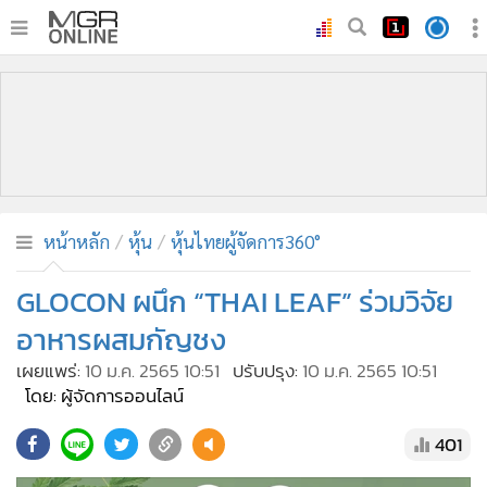
•
หน้าหลัก
•
ทันเหตุการณ์
•
ภาคใต้
•
ภูมิภาค
•
Online Section
หน้าหลัก
หุ้น
หุ้นไทยผู้จัดการ360°
•
บันเทิง
•
ผู้จัดการรายวัน
GLOCON ผนึก “THAI LEAF” ร่วมวิจัย
•
คอลัมนิสต์
อาหารผสมกัญชง
•
ละคร
เผยแพร่:
10 ม.ค. 2565 10:51
ปรับปรุง:
10 ม.ค. 2565 10:51
•
CbizReview
โดย: ผู้จัดการออนไลน์
•
Cyber BIZ
401
•
ผู้จัดกวน