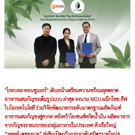
•
Good health & Well-being
•
Green Innovation & SD
•
Management & HR
•
MGR Live
•
Infographic
•
การเมือง
•
ท่องเที่ยว
•
กีฬา
•
ต่างประเทศ
•
Special Scoop
"โกลบอล คอนซูเมอร์" เดินหน้าเตรียมความพร้อมลุยตลาด
•
เศรษฐกิจ-ธุรกิจ
อาหารผสมกัญชงเต็มรูปแบบ ล่าสุด ลงนาม MOU ผนึกไทย ลีฟ
•
จีน
ไบโอเทคโนโลยี ร่วมวิจัยพัฒนายกระดับมาตรฐานผลิตภัณฑ์
•
ชุมชน-คุณภาพชีวิต
อาหารผสมกัญชงสู่สากล หลังคว้าไลเซนส์สกัดน้ำมัน-ผลิตอาหาร
•
อาชญากรรม
จากกัญชงรายแรกของกลุ่มอาหารในประเทศ หัวเรือใหญ่
•
Motoring
“หลุยส์ เตชะอุบล” ส่งซิกเปิดกว้างเจรจาพันธมิตรรายใหม่ๆ