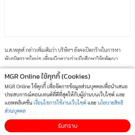
น.ส.หลุยส์ กล่าวเพิ่มเติมว่า บริษัทฯ ยังคงเปิดกว้างในการหา
แสดงเพิ่มเติม
พันธมิตรรายใหม่ๆ เพื่อผนึกความร่วมมือศึกษาวิจัยพัฒนา
ผลิตภัณฑ์อาหารหลากหลายรูปแบบ โดยเฉพาะอาหารจาก
MGR Online ใช้คุกกี้ (Cookies)
โปรตีนพืช (Plant Based Food) เพื่อสร้างมูลค่าเพิ่ม (Value
ผู้ถือหุ้น
กำไร
ปันผล
รายได้
Added) ให้แก่ผลิตภัณฑ์ รองรับกระแสคนรักสุขภาพ (Healthy)
MGR Online ใช้คุกกี้ เพื่อจัดการข้อมูลส่วนบุคคลเพื่อนำเสนอ
บริษัท โกลบอล คอนซูเมอร์ จำกัด (มหาชน)
ซึ่งเป็นตลาดที่มีมาร์จิ้นสูง และมีแนวโน้มอัตราการเติบโตโดดเด่น
ประสบการณ์คอนเทนต์ที่ดีที่สุดให้กับผู้อ่านบนเว็บไซต์ และ
นางสาวหลุยส์ เตชะอุบล
และยั่งยืน ต่อยอดการเติบโตสู่ Sustainable Food โดยเบื้องต้น
แอพพลิเคชั่น
เงื่อนไขการใช้งานเว็บไซต์
และ
นโยบายสิทธิ
ส่วนบุคคล
บริษัทฯ ตั้งเป้าภาพรวมการเติบโตปี 2565 พลิกกำไร ยอดขาย
401
แตะ 3,000 ล้านบาท
รับทราบ
ยอดนิยม