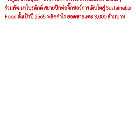
•
เกม
ร่วมพัฒนาโปรดักต์ สยายปีกต่อจิ๊กซอว์การเติบโตสู่ Sustainable
•
วิทยาศาสตร์
Food ตั้งเป้าปี 2565 พลิกกำไร ยอดขายแตะ 3,000 ล้านบาท
•
SMEs
•
หุ้น
•
อินโดจีน
•
กองทุนรวม
•
Celeb Online
•
Factcheck
•
ญี่ปุ่น
•
News1
•
Gotomanager