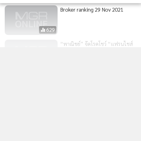
Broker ranking 29 Nov 2021
629
“พาณิชย์” จัดโรดโชว์ “แฟรนไชส์
สร้างอาชีพ” 2-5 ธ.ค.นี้ ที่เซ็นทรัล
แสดงเพิ่มเติม
ลำปาง - โรบินสัน ชัยภูมิ
245
เริ่มแล้ว! มหกรรม “แฟรนไชส์สร้าง
ข่าวในหมวดล่าสุด
อาชีพ” เซ็นทรัล มหาชัย วันนี้-21
พ.ย.
327
KBANK คาดกรอบเงินบาท 32.80-33.60 แนะจับตา
1
สงคราม ตอ.กลาง ฟันโฟลว์ และถ้อยแถลงเฟด
2
แม็กซ์แวลูจะเปลี่ยนเป็น“ท็อปส์” เซ็นทรัลไล่