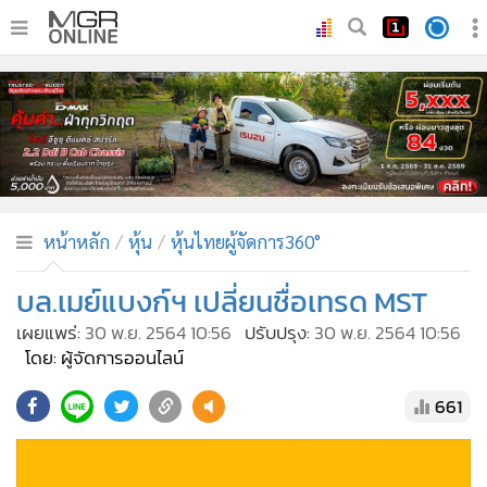
•
หน้าหลัก
•
ทันเหตุการณ์
•
ภาคใต้
•
ภูมิภาค
•
Online Section
หน้าหลัก
หุ้น
หุ้นไทยผู้จัดการ360°
•
บันเทิง
•
ผู้จัดการรายวัน
บล.เมย์แบงก์ฯ เปลี่ยนชื่อเทรด MST
•
คอลัมนิสต์
เผยแพร่:
30 พ.ย. 2564 10:56
ปรับปรุง:
30 พ.ย. 2564 10:56
•
ละคร
โดย: ผู้จัดการออนไลน์
•
CbizReview
661
•
Cyber BIZ
•
ผู้จัดกวน