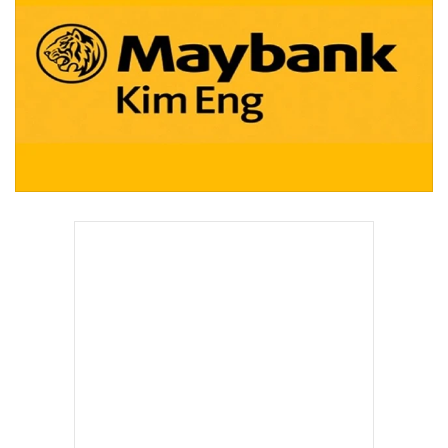
•
Good health & Well-being
•
Green Innovation & SD
•
Management & HR
•
MGR Live
•
Infographic
•
การเมือง
•
ท่องเที่ยว
•
กีฬา
•
ต่างประเทศ
•
Special Scoop
•
เศรษฐกิจ-ธุรกิจ
•
จีน
•
ชุมชน-คุณภาพชีวิต
•
อาชญากรรม
•
Motoring