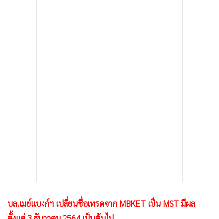
•
เกม
•
วิทยาศาสตร์
•
SMEs
•
หุ้น
•
อินโดจีน
•
กองทุนรวม
•
Celeb Online
•
Factcheck
•
ญี่ปุ่น
•
News1
•
Gotomanager
บล.เมย์แบงก์ฯ เปลี่ยนชื่อเทรดจาก MBKET เป็น MST มีผล
ตั้งแต่ 3 ธันวาคม 2564 เป็นต้นไป