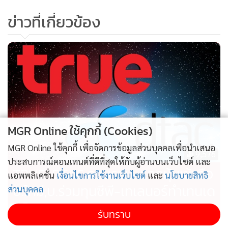
ข่าวที่เกี่ยวข้อง
MGR Online ใช้คุกกี้ (Cookies)
MGR Online ใช้คุกกี้ เพื่อจัดการข้อมูลส่วนบุคคลเพื่อนำเสนอ
9,576
ประสบการณ์คอนเทนต์ที่ดีที่สุดให้กับผู้อ่านบนเว็บไซต์ และ
TRUE-DTAC ควบรวม-แลกหุ้นเข้าถือ
แอพพลิเคชั่น
เงื่อนไขการใช้งานเว็บไซต์
และ
นโยบายสิทธิ
บ.ใหม่,บ.ร่วมทุนซีพี-เทเลนอร์ทำเทนเด
ส่วนบุคคล
อร์ฯ
รับทราบ