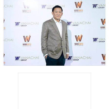
•
Good health & Well-being
•
Green Innovation & SD
•
Management & HR
•
MGR Live
•
Infographic
•
การเมือง
•
ท่องเที่ยว
•
กีฬา
•
ต่างประเทศ
•
Special Scoop
•
เศรษฐกิจ-ธุรกิจ
•
จีน
•
ชุมชน-คุณภาพชีวิต
•
อาชญากรรม
•
Motoring