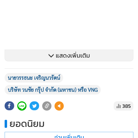
แสดงเพิ่มเติม
นายวรรธนะ เจริญนวรัตน์
บริษัท วนชัย กรุ๊ป จำกัด (มหาชน) หรือ VNG
385
“ผลการดำเนินงานในไตรมาส 3 และ 9 เดือนแรกของปีนี้ ได้รับ
ยอดนิยม
ปัจจัยหนุนจากปริมาณขายแผ่นไม้ MDF ที่เพิ่มขึ้น หลังจาก
นานาชาติเปิดประเทศ ส่งผลให้เศรษฐกิจโลกกลับมาเจริญเติบโต
อ่านเพิ่มเติม