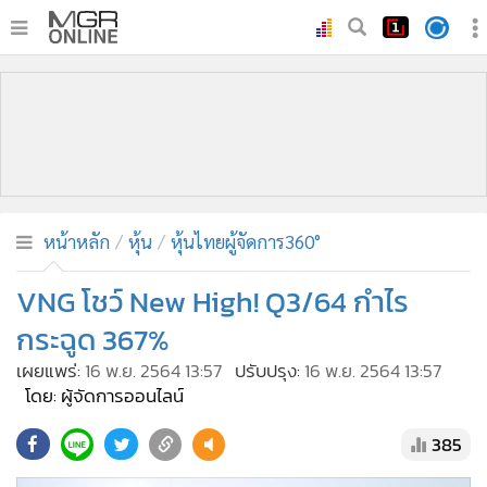
•
หน้าหลัก
•
ทันเหตุการณ์
•
ภาคใต้
•
ภูมิภาค
•
Online Section
หน้าหลัก
หุ้น
หุ้นไทยผู้จัดการ360°
•
บันเทิง
•
ผู้จัดการรายวัน
VNG โชว์ New High! Q3/64 กำไร
•
คอลัมนิสต์
กระฉูด 367%
•
ละคร
เผยแพร่:
16 พ.ย. 2564 13:57
ปรับปรุง:
16 พ.ย. 2564 13:57
•
CbizReview
โดย: ผู้จัดการออนไลน์
•
Cyber BIZ
385
•
ผู้จัดกวน