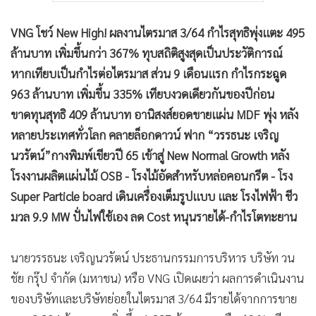
VNG โชว์ New High! ผลงานไตรมาส 3/64 กำไรสุทธิพุ่งแตะ 495
ล้านบาท เพิ่มขึ้นกว่า 367% ทุบสถิติสูงสุดเป็นประวัติการณ์
หากเทียบเป็นกำไรต่อไตรมาส ส่วน 9 เดือนแรก กำไรกระฉูด
963 ล้านบาท เพิ่มขึ้น 335% เทียบงวดเดียวกันของปีก่อน
ขาดทุนสุทธิ 409 ล้านบาท อานิสงส์ยอดขายแผ่น MDF พุ่ง หลัง
หลายประเทศทั่วโลก คลายล็อกดาวน์ ฟาก “วรรธนะ เจริญ
นวรัตน์”กางพิมพ์เขียวปี 65 เข้าสู่ New Normal Growth หลัง
โรงงานผลิตแผ่นไม้ OSB - โรงไม้อัดสำหรับหล่อคอนกรีต - โรง
Super Particle board เดินเครื่องเต็มรูปแบบ และ โรงไฟฟ้า ชีว
มวล 9.9 MW ปั่นไฟใช้เอง ลด Cost หนุนรายได้-กำไรโตทะยาน
นายวรรธนะ เจริญนวรัตน์ ประธานกรรมการบริหาร บริษัท วน
ชัย กรุ๊ป จำกัด (มหาชน) หรือ VNG เปิดเผยว่า ผลการดำเนินงาน
ของบริษัทและบริษัทย่อยในไตรมาส 3/64 มีรายได้จากการขาย