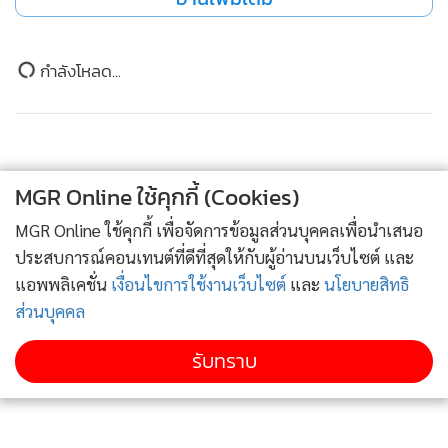
อีกทั้งบริษัทฯ ยังได้ใช้เรือขนส่งสินค้าเหมาลำ (เรือ Bulk) ขนส่ง
เป็นหลัก ทำให้มีความได้เปรียบในการแข่งขัน และมั่นใจว่าแนว
ข่าวในหมวดล่าสุด
โน้มผลการดำเนินงานในช่วงไตรมาส 4 ยังคงเติบโตอย่างต่อเนื่อง
ตามดีมานด์สินค้าที่เพิ่มมากขึ้น และการรับรู้กำไรจากโรงไฟฟ้า
KBANK คาดกรอบเงินบาท 32.80-33.60 แนะจับตา
ชีวมวล ซึ่งถือเป็น New Growth Drivers ของบริษัทฯ ทำให้ผล
1
สงคราม ตอ.กลาง ฟันโฟลว์ และถ้อยแถลงเฟด
การดำเนินงานในปีนี้ เติบโตอย่างมีนัยสำคัญ”
MGR Online ใช้คุกกี้ (Cookies)
2
สำหรับแผนการดำเนินงานในปี 2565 มั่นใจว่าจะเข้าสู่โหมดของ
MGR Online ใช้คุกกี้ เพื่อจัดการข้อมูลส่วนบุคคลเพื่อนำเสนอ
การเติบโตรอบใหม่ จาก New Growth Drivers ที่จะช่วยผลักดัน
ประสบการณ์คอนเทนต์ที่ดีที่สุดให้กับผู้อ่านบนเว็บไซต์ และ
แม็กซ์แวลูจะเปลี่ยนเป็น“ท็อปส์” เซ็นทรัลไล่
3
รายได้และกำไรเติบโตอย่างก้าวกระโดด ประกอบด้วย โรงงาน
ซื้อ30สาขา
แอพพลิเคชั่น
เงื่อนไขการใช้งานเว็บไซต์
และ
นโยบายสิทธิ
ผลิตแผ่น OSB ซึ่งมีขนาดกำลังการผลิต 210,000 ลูกบาศก์เมตร
ส่วนบุคคล
"เอกนิติ" ชี้ ศก.ไทย โตต่ำมานาน ต้องเร่งวางรากฐาน โดย
4
ต่อปี โดยเน้นส่งออกไปยังต่างประเทศก่อนในช่วงแรก จับกลุ่ม
ใช้การลงทุนเป็นหัวใจขับเคลื่อน
รับทราบ
ลูกค้าตลาดบน โรงไฟฟ้าชีวมวล ขนาดกำลังการผลิต 9.9 เมกะ
วัตต์ ในจังหวัดสุราษฎร์ธานี ซึ่งเดินเครื่องการผลิตแล้ว โดยใช้
ข่าวอื่นในหมวด
เปลือกไม้ และฝุ่นไม้ ที่เหลือใช้จากการผลิต ช่วยประหยัดต้นทุน