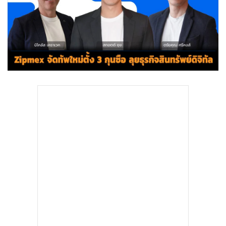
•
Good health & Well-being
•
Green Innovation & SD
•
Management & HR
•
MGR Live
•
Infographic
•
การเมือง
•
ท่องเที่ยว
•
กีฬา
•
ต่างประเทศ
•
Special Scoop
•
เศรษฐกิจ-ธุรกิจ
•
จีน
•
ชุมชน-คุณภาพชีวิต
•
อาชญากรรม
•
Motoring