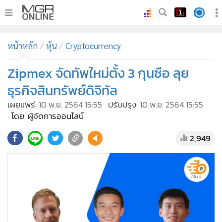
•
หน้าหลัก
หน้าหลัก
หุ้น
Cryptocurrency
•
ทันเหตุการณ์
•
Zipmex จัดทัพใหม่ตั้ง 3 กุนซือ ลุย
ภาคใต้
•
ภูมิภาค
ธุรกิจสินทรัพย์ดิจิทัล
•
Online Section
เผยแพร่:
10 พ.ย. 2564 15:55
ปรับปรุง:
10 พ.ย. 2564 15:55
•
บันเทิง
โดย: ผู้จัดการออนไลน์
•
ผู้จัดการรายวัน
2,949
•
คอลัมนิสต์
•
ละคร
•
CbizReview
•
Cyber BIZ
•
ผู้จัดกวน