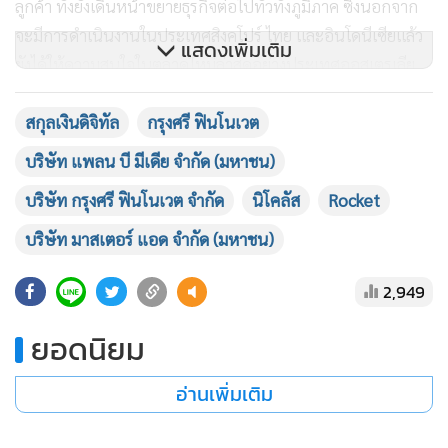
ลูกค้า ทั้งยังเดินหน้าขยายธุรกิจต่อไปทั่วทั้งภูมิภาค ซึ่งนอกจาก
จะมีการดำเนินงานในประเทศสิงคโปร์ ไทย และอินโดนีเซียแล้ว
แสดงเพิ่มเติม
ยังได้ให้ความสนใจในตลาดใหม่ล่าสุดอย่างประเทศออสเตรเลีย
โดยมีเป้าหมายที่จะเชื่อมต่อสินทรัพย์ดิจิทัลเข้ากับชีวิตประจำวัน
ขณะที่ ตรัยคุณ ศรีหงส์ จะนั่งในตำแหน่ง Country Manager
สกุลเงินดิจิทัล
กรุงศรี ฟินโนเวต
ประเทศไทย ซึ่งมีผลงานการร่วมบริหาร สร้างความเชื่อมั่นให้กับ
บริษัท แพลน บี มีเดีย จำกัด (มหาชน)
นักลงทุน และนำธุรกิจในประเทศไทยเติบโตตลอด 2 ปีที่ผ่านมา
บริษัท กรุงศรี ฟินโนเวต จำกัด
นิโคลัส
Rocket
ทั้งนี้ เมื่อเดือนที่ผ่านมา Zipmex ได้สรุปปิดการระดมทุนรอบ
บริษัท มาสเตอร์ แอด จำกัด (มหาชน)
Series B ด้วยงบระดมทุม 41 ล้านดอลลาร์ จากบริษัทร่วมทุน
2,949
ของสหรัฐฯ B Capital และกลุ่มนักลงทุน เช่น TNB Aura บริษัท
แพลน บี มีเดีย จำกัด (มหาชน) บริษัท มาสเตอร์ แอด จำกัด
ยอดนิยม
(มหาชน) บริษัท กรุงศรี ฟินโนเวต จำกัด MindWorks Ventures
ก็มีส่วนร่วมในการระดมทุนรอบนี้เช่นกัน
อ่านเพิ่มเติม
อย่างไรก็ดีก่อนหน้าที่ สกอตต์ ชุง จะเข้าร่วมทีมบริหาร Zipmex