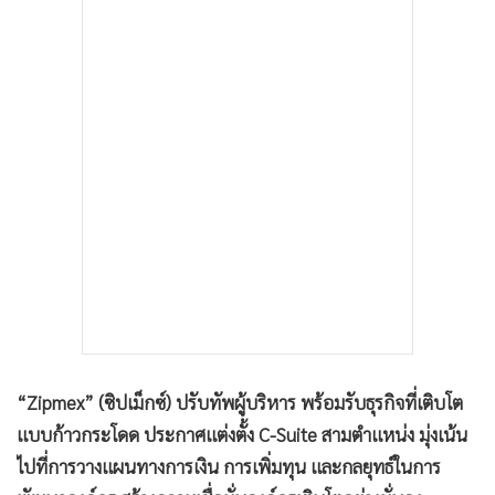
•
เกม
•
วิทยาศาสตร์
•
SMEs
•
หุ้น
•
อินโดจีน
•
กองทุนรวม
•
Celeb Online
•
Factcheck
•
ญี่ปุ่น
•
News1
•
Gotomanager
“Zipmex” (ซิปเม็กซ์) ปรับทัพผู้บริหาร พร้อมรับธุรกิจที่เติบโต
แบบก้าวกระโดด ประกาศแต่งตั้ง C-Suite สามตำแหน่ง มุ่งเน้น
ไปที่การวางแผนทางการเงิน การเพิ่มทุน และกลยุทธ์ในการ