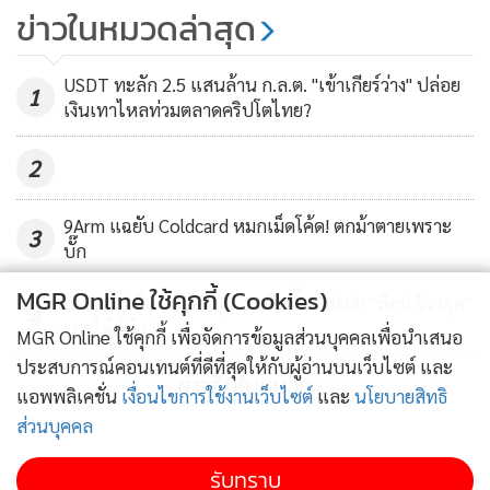
ข่าวในหมวดล่าสุด
เขาเคยดำรงตำแหน่งหัวหน้าฝ่ายปฏิบัติการกลาง ของ Uber รับ
หน้าที่เป็นศูนย์รวมการบริหารการดำเนินงานของบริษัทขนส่ง
USDT ทะลัก 2.5 แสนล้าน ก.ล.ต. "เข้าเกียร์ว่าง" ปล่อย
และการจัดส่งอาหารทั่วภูมิภาคเอเชียแปซิฟิก ตลอด 7 ปี เขามี
1
เงินเทาไหลท่วมตลาดคริปโตไทย?
บทบาทสำคัญยิ่ง ในการจัดการการเปลี่ยนแปลง และปรับขนาด
ทีมในระดับภูมิภาค จนขับเคลื่อนบริษัทให้เติบโตจากสตาร์ตอัป
2
สู่การเป็นบริษัทมหาชน และยังมีประสบการณ์การทำงานระดับ
โลก หลายแห่ง อาทิ ฮ่องกง เซี่ยงไฮ้ โซล สิงคโปร์ ลอนดอน
9Arm แฉยับ Coldcard หมกเม็ดโค้ด! ตกม้าตายเพราะ
3
บั๊ก
"ผมรู้สึกขอบคุณสำหรับโอกาสที่จะได้ร่วมงานกับ Zipmex ซึ่ง
MGR Online ใช้คุกกี้ (Cookies)
ก.ล.ต. ส่งฟ้อง ปอศ. ทุบ 2 อดีตบิ๊ก Bitkub "ท๊อป จิรายุส"
เป็นบริษัทที่อายุน้อย แต่เติบโตอย่างรวดเร็ว นับเป็นเรื่องที่น่าตื่น
4
รอดได้ยังไง?
MGR Online ใช้คุกกี้ เพื่อจัดการข้อมูลส่วนบุคคลเพื่อนำเสนอ
เต้น ที่จะได้มีส่วนร่วมในการสร้าง และยกระดับศักยภาพให้
ประสบการณ์คอนเทนต์ที่ดีที่สุดให้กับผู้อ่านบนเว็บไซต์ และ
Zipmex เดินหน้าไปสู่จุดสูงสุด ด้วยการเสนอผลิตภัณฑ์การลงทุน
ข่าวอื่นในหมวด
แอพพลิเคชั่น
เงื่อนไขการใช้งานเว็บไซต์
และ
นโยบายสิทธิ
และการชำระเงินที่น่าเชื่อถือ และเป็นนวัตกรรมใหม่ที่ตอบสนอง
ส่วนบุคคล
ความต้องการของผู้ใช้งานได้จริง”
รับทราบ