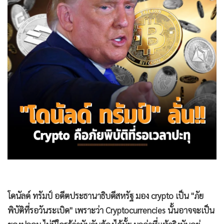
•
Good health & Well-being
•
Green Innovation & SD
•
Management & HR
•
MGR Live
•
Infographic
•
การเมือง
•
ท่องเที่ยว
•
กีฬา
•
ต่างประเทศ
•
Special Scoop
•
เศรษฐกิจ-ธุรกิจ
•
จีน
•
ชุมชน-คุณภาพชีวิต
•
อาชญากรรม
•
Motoring