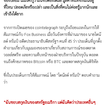
โดนัลด์ ทรัมป์ อดีตประธานาธิบดีสหรัฐ มอง crypto เป็น "ภัย
•
เกม
พิบัติที่รอวันระเบิด" เพราะว่า Cryptocurrencies นั้นอาจจะเป็น
•
วิทยาศาสตร์
ของปลอม ไม่มีใครรู้ว่ามันจับต้องได้มั้ย มูลค่าที่แท้จริงมันอยู่
•
SMEs
ที่ไหน ปลอดภัยหรือเปล่า และเป็นสิ่งที่คนไม่ค่อยรู้มากนักและ
•
หุ้น
เข้าถึงได้ยาก
•
อินโดจีน
•
กองทุนรวม
จากการเปิดเผยของ cointelegraph ระบุถึงถ้อยแถลงในการให้
•
Celeb Online
สัมภาษณ์กับ Fox Business เมื่อวันอังคารที่ผ่านมาของ นายโดนั
•
Factcheck
ลด์ ทรัมป์ อดีตประธานาธิบดีสหรัฐฯ คนที่ 45 ว่า ประเด็นที่ถูกตั้ง
•
ญี่ปุ่น
คำถามเกี่ยวกับมุมมองของเขาเกี่ยวกับสถานการณ์ของตลาด
วอลล์สตรีท และความคืบหน้าของฝ่ายบริหารในปัจจุบัน ตอลด
•
News1
จนถึงศักยภาพของ Bitcoin หรือ BTC และตลาดสกุลเงินดิจิทัล
•
Gotomanager
ซึ่งในประเด็นการให้สัมภาษณ์ โดย "โดนัลด์ ทรัมป์" ตอบคำถาม
ว่า