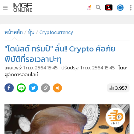
•
หน้าหลัก
•
ทันเหตุการณ์
•
ภาคใต้
•
ภูมิภาค
•
Online Section
หน้าหลัก
หุ้น
Cryptocurrency
•
บันเทิง
•
ผู้จัดการรายวัน
"โดนัลด์ ทรัมป์" ลั่น!! Crypto คือภัย
•
คอลัมนิสต์
พิบัติที่รอเวลาปะทุ
•
ละคร
เผยแพร่:
1 ก.ย. 2564 15:45
ปรับปรุง:
1 ก.ย. 2564 15:45
โดย:
•
CbizReview
ผู้จัดการออนไลน์
•
Cyber BIZ
3,957
•
ผู้จัดกวน