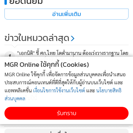
ยอดนิยม
อ่านเพิ่มเติม
ข่าวในหมวดล่าสุด
"เอกนิติ" ชี้ ศก.ไทย โตต่ำมานาน ต้องเร่งวางรากฐาน โดย
1
ใช้การลงทุนเป็นหัวใจขับเคลื่อน
MGR Online ใช้คุกกี้ (Cookies)
MGR Online ใช้คุกกี้ เพื่อจัดการข้อมูลส่วนบุคคลเพื่อนำเสนอ
2
ประสบการณ์คอนเทนต์ที่ดีที่สุดให้กับผู้อ่านบนเว็บไซต์ และ
แอพพลิเคชั่น
เงื่อนไขการใช้งานเว็บไซต์
และ
นโยบายสิทธิ
ก.ล.ต.ผนึกแบงก์ชาติคุม USDT คาดออกเกณฑ์กำกับ
3
ภายในปีนี้
ส่วนบุคคล
รับทราบ
ตลท.เผยยอดจองบอนด์ออมพลัสกระฉูด เตรียมเปิดรอบ
4
2