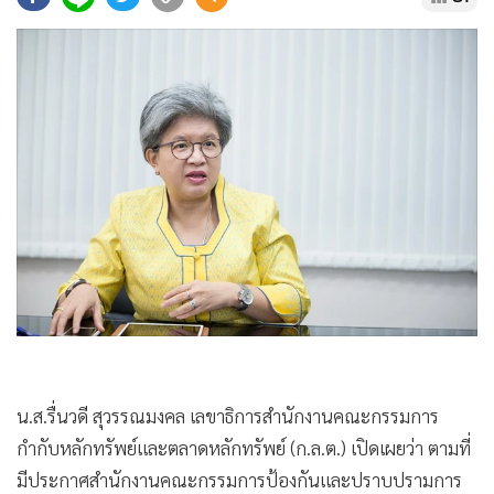
•
Good health & Well-being
•
Green Innovation & SD
•
Management & HR
•
MGR Live
•
Infographic
•
การเมือง
•
ท่องเที่ยว
•
กีฬา
•
ต่างประเทศ
•
Special Scoop
•
เศรษฐกิจ-ธุรกิจ
•
จีน
•
ชุมชน-คุณภาพชีวิต
น.ส.รื่นวดี สุวรรณมงคล เลขาธิการสำนักงานคณะกรรมการ
•
อาชญากรรม
กำกับหลักทรัพย์และตลาดหลักทรัพย์ (ก.ล.ต.) เปิดเผยว่า ตามที่
•
Motoring
มีประกาศสำนักงานคณะกรรมการป้องกันและปราบปรามการ