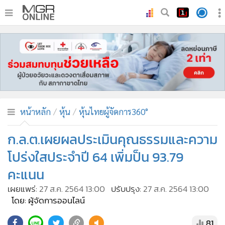
•
หน้าหลัก
•
ทันเหตุการณ์
•
ภาคใต้
•
ภูมิภาค
•
Online Section
หน้าหลัก
หุ้น
หุ้นไทยผู้จัดการ360°
•
บันเทิง
•
ผู้จัดการรายวัน
ก.ล.ต.เผยผลประเมินคุณธรรมและความ
•
คอลัมนิสต์
โปร่งใสประจำปี 64 เพิ่มป็น 93.79
•
ละคร
คะแนน
•
CbizReview
เผยแพร่:
27 ส.ค. 2564 13:00
ปรับปรุง:
27 ส.ค. 2564 13:00
•
Cyber BIZ
โดย: ผู้จัดการออนไลน์
•
ผู้จัดกวน
81