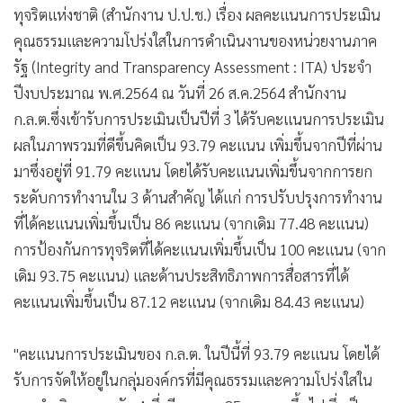
ทุจริตแห่งชาติ (สำนักงาน ป.ป.ช.) เรื่อง ผลคะแนนการประเมิน
•
เกม
คุณธรรมและความโปร่งใสในการดำเนินงานของหน่วยงานภาค
•
วิทยาศาสตร์
รัฐ (Integrity and Transparency Assessment : ITA) ประจำ
•
SMEs
ปีงบประมาณ พ.ศ.2564 ณ วันที่ 26 ส.ค.2564 สำนักงาน
•
หุ้น
ก.ล.ต.ซึ่งเข้ารับการประเมินเป็นปีที่ 3 ได้รับคะแนนการประเมิน
•
อินโดจีน
ผลในภาพรวมที่ดีขึ้นคิดเป็น 93.79 คะแนน เพิ่มขึ้นจากปีที่ผ่าน
•
กองทุนรวม
มาซึ่งอยู่ที่ 91.79 คะแนน โดยได้รับคะแนนเพิ่มขึ้นจากการยก
•
Celeb Online
ระดับการทำงานใน 3 ด้านสำคัญ ได้แก่ การปรับปรุงการทำงาน
•
Factcheck
ที่ได้คะแนนเพิ่มขึ้นเป็น 86 คะแนน (จากเดิม 77.48 คะแนน)
•
ญี่ปุ่น
การป้องกันการทุจริตที่ได้คะแนนเพิ่มขึ้นเป็น 100 คะแนน (จาก
•
News1
เดิม 93.75 คะแนน) และด้านประสิทธิภาพการสื่อสารที่ได้
•
Gotomanager
คะแนนเพิ่มขึ้นเป็น 87.12 คะแนน (จากเดิม 84.43 คะแนน)
"คะแนนการประเมินของ ก.ล.ต. ในปีนี้ที่ 93.79 คะแนน โดยได้
รับการจัดให้อยู่ในกลุ่มองค์กรที่มีคุณธรรมและความโปร่งใสใน