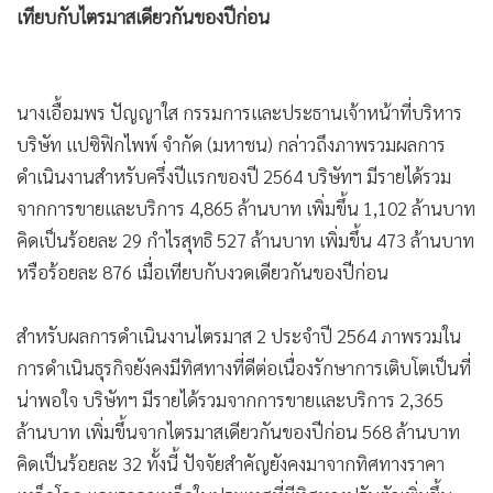
เทียบกับไตรมาสเดียวกันของปีก่อน
•
เกม
•
วิทยาศาสตร์
•
SMEs
นางเอื้อมพร ปัญญาใส กรรมการและประธานเจ้าหน้าที่บริหาร
•
หุ้น
บริษัท แปซิฟิกไพพ์ จํากัด (มหาชน) กล่าวถึงภาพรวมผลการ
•
อินโดจีน
ดำเนินงานสำหรับครึ่งปีแรกของปี 2564 บริษัทฯ มีรายได้รวม
•
กองทุนรวม
จากการขายและบริการ 4,865 ล้านบาท เพิ่มขึ้น 1,102 ล้านบาท
•
Celeb Online
คิดเป็นร้อยละ 29 กำไรสุทธิ 527 ล้านบาท เพิ่มขึ้น 473 ล้านบาท
•
Factcheck
หรือร้อยละ 876 เมื่อเทียบกับงวดเดียวกันของปีก่อน
•
ญี่ปุ่น
•
News1
สำหรับผลการดำเนินงานไตรมาส 2 ประจำปี 2564 ภาพรวมใน
•
Gotomanager
การดำเนินธุรกิจยังคงมีทิศทางที่ดีต่อเนื่องรักษาการเติบโตเป็นที่
น่าพอใจ บริษัทฯ มีรายได้รวมจากการขายและบริการ 2,365
ล้านบาท เพิ่มขึ้นจากไตรมาสเดียวกันของปีก่อน 568 ล้านบาท
คิดเป็นร้อยละ 32 ทั้งนี้ ปัจจัยสำคัญยังคงมาจากทิศทางราคา