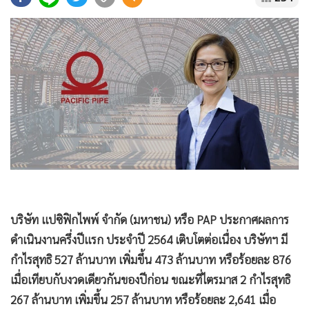
•
Good health & Well-being
•
Green Innovation & SD
•
Management & HR
•
MGR Live
•
Infographic
•
การเมือง
•
ท่องเที่ยว
•
กีฬา
•
ต่างประเทศ
•
Special Scoop
•
เศรษฐกิจ-ธุรกิจ
บริษัท แปซิฟิกไพพ์ จํากัด (มหาชน) หรือ PAP ประกาศผลการ
•
จีน
ดำเนินงานครึ่งปีแรก ประจำปี 2564 เติบโตต่อเนื่อง บริษัทฯ มี
•
ชุมชน-คุณภาพชีวิต
กำไรสุทธิ 527 ล้านบาท เพิ่มขึ้น 473 ล้านบาท หรือร้อยละ 876
•
อาชญากรรม
เมื่อเทียบกับงวดเดียวกันของปีก่อน ขณะที่ไตรมาส 2 กำไรสุทธิ
267 ล้านบาท เพิ่มขึ้น 257 ล้านบาท หรือร้อยละ 2,641 เมื่อ
•
Motoring