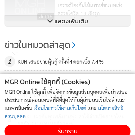
เกราะป้องกันให้แพทย์ชนบทเร่ง
ตรวจโควิด-19 เชิงรุก
116
แสดงเพิ่มเติม
ข่าวในหมวดล่าสุด
1
KUN เสนอขายหุ้นกู้ ครั้งที่4 ดอกเบี้ย 7.4 %
2
MGR Online ใช้คุกกี้ (Cookies)
MGR Online ใช้คุกกี้ เพื่อจัดการข้อมูลส่วนบุคคลเพื่อนำเสนอ
ADB กำไรทะยาน 867% บอร์ดให้จ่ายปันผล -แจกวอร์
3
ประสบการณ์คอนเทนต์ที่ดีที่สุดให้กับผู้อ่านบนเว็บไซต์ และ
แรนต์ 2:1
แอพพลิเคชั่น
เงื่อนไขการใช้งานเว็บไซต์
และ
นโยบายสิทธิ
ส่วนบุคคล
CPAXT เผยต้นทุนพลังงานพุ่ง-ค่าใช้จ่ายเปิดสาขาใหม่
4
ฉุดกำไร Q2/69 หดตัว 18%
รับทราบ