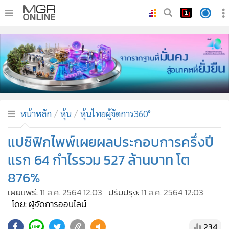
•
หน้าหลัก
•
ทันเหตุการณ์
•
ภาคใต้
•
ภูมิภาค
•
Online Section
หน้าหลัก
หุ้น
หุ้นไทยผู้จัดการ360°
•
บันเทิง
•
ผู้จัดการรายวัน
แปซิฟิกไพพ์เผยผลประกอบการครึ่งปี
•
คอลัมนิสต์
แรก 64 กำไรรวม 527 ล้านบาท โต
•
ละคร
876%
•
CbizReview
เผยแพร่:
11 ส.ค. 2564 12:03
ปรับปรุง:
11 ส.ค. 2564 12:03
•
Cyber BIZ
โดย: ผู้จัดการออนไลน์
•
ผู้จัดกวน
234