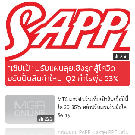
256
“เซ็ปเป้” ปรับแผนลุยเชิงรุกสู้โควิด
ขยันปั้นสินค้าใหม่-Q2 กำไรพุ่ง 53%
MTC แกร่ง! ปรับเพิ่มเป้าสินเชื่อปีนี้
โต 30-35% หลังปรับแผนรับมือโค
วิด-19
222
กฟผ.มอบ PAPR และชุด PPE เสริม