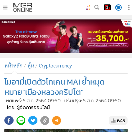
•
หน้าหลัก
•
ทันเหตุการณ์
•
ภาคใต้
•
ภูมิภาค
•
Online Section
หน้าหลัก
หุ้น
Cryptocurrency
•
บันเทิง
•
ผู้จัดการรายวัน
ไมอามี่เปิดตัวโทเคน MAI ย้ำหมุด
•
คอลัมนิสต์
หมาย“เมืองหลวงคริปโต”
•
ละคร
เผยแพร่:
5 ส.ค. 2564 09:50
ปรับปรุง:
5 ส.ค. 2564 09:50
•
CbizReview
โดย: ผู้จัดการออนไลน์
•
Cyber BIZ
645
•
ผู้จัดกวน