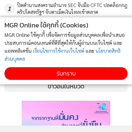
น์ 2021 ที่นอกจากเป็นเวทีประชุมคริปโตใหญ่ที่สุดในโลกแล้ว ยัง
ปิดตำนานสงครามอำนาจ SEC จับมือ CFTC ปลดล็อกกฎ
1
เป็นสถานที่ที่ประธานาธิบดีนายิบ บูเคเลของเอลซัลวาดอร์
คริปโตสหรัฐฯ จับตาเม็ดเงินไหลเข้าตลาด
ประกาศยอมรับบิตคอยน์เป็นสกุลเงินที่ใช้ชำระหนี้ได้ตาม
MGR Online ใช้คุกกี้ (Cookies)
2
กฎหมายเป็นประเทศแรกของโลก
MGR Online ใช้คุกกี้ เพื่อจัดการข้อมูลส่วนบุคคลเพื่อนำเสนอ
ประสบการณ์คอนเทนต์ที่ดีที่สุดให้กับผู้อ่านบนเว็บไซต์ และ
Bybit เปิดหน้าชกโสมแดง! ฟ้องศาลสหรัฐฯ อายัด 1.5
เมื่อไม่นานมานี้ ซัวเรซยังผลักดันการชำระเงินระบบ
3
พันล้านดอลลาร์ ดัดหลัง “รัฐโจรไซเบอร์”
แอพพลิเคชั่น
เงื่อนไขการใช้งานเว็บไซต์
และ
นโยบายสิทธิ
อิเล็กทรอนิกส์ และโครงการอสังหาริมทรัพย์แห่งหนึ่งของเมืองนี้
ส่วนบุคคล
กลายเป็นโครงการที่จ่ายด้วยคริปโตในราคาสูงสุดถึง 22.5 ล้าน
วัวหายเกลี้ยงคอกเพิ่งคิดล้อม! ก.ล.ต. ควง ธปท. ตื่นฟาด
4
ดอลลาร์
แส้คุม "Stablecoin" สกัดท่อฟอกเงินข้ามชาติ
รับทราบ
ข่าวอื่นในหมวด
นอกจากนั้น ในเดือนมิถุนายนที่ผ่านมา ซัวเรซยังเชิญชวนเหมือง
บิตคอยน์ในจีนให้ย้ายไปขุดเหรียญในไมอามี่เพื่อหนีกฎระเบียบ
และการปราบปรามของปักกิ่ง
นิวส์วีกรายงานว่า ซัวเรซเคยให้สัมภาษณ์ไว้เมื่อเร็วๆ นี้ว่า ไมอามี่
จะมีรายได้หลายล้านดอลลาร์จากความนิยมใน MIA เนื่องจากแม