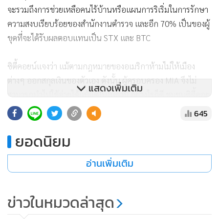
จะรวมถึงการช่วยเหลือคนไร้บ้านหรือแผนการริเริ่มในการรักษา
ความสงบเรียบร้อยของสำนักงานตำรวจ และอีก 70% เป็นของผู้
ขุดที่จะได้รับผลตอบแทนเป็น STX และ BTC
ซิตี้คอยน์แจงว่า แม้ตามกฎหมายของอเมริกาห้ามไม่ให้เมือง
ต่างๆ ออกสกุลเงินของตัวเอง ดังนั้น ผู้ครอบครอง MIA จึงไม่
แสดงเพิ่มเติม
สามารถนำไปใช้จ่ายได้แม้แต่ในไมอามี่ อย่างไรก็ดี ชุมชนซิตี้คอย
น์จะพัฒนาแอปที่ใช้โทเคนเป็นรางวัล เทรด กู้ยืม ทำสัญญา
645
อัจฉริยะ และอื่นๆ อีกมากมาย เช่น นำไปแลกส่วนลดที่สามารถ
ยอดนิยม
ใช้กับห้างร้านในท้องถิ่น
อ่านเพิ่มเติม
การเปิดตัว MIA เป็นความเคลื่อนไหวล่าสุดในโปรเจ็กต์พัฒนาคริ
ปโตของไมอามี่ หลังจากที่ซัวเรซปักหมุดเมื่อต้นปีว่า ต้องการให้
ไมอามี่เป็นเมืองที่มีศักยภาพการแข่งขันด้านคริปโตสูงสุดในโลก
ข่าวในหมวดล่าสุด
โดยเมื่อไม่กี่เดือนมานี้ ไมอามี่เป็นเจ้าภาพจัดการประชุมบิตคอย