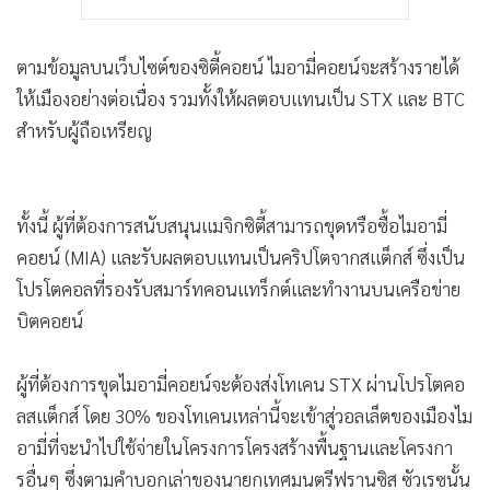
ตามข้อมูลบนเว็บไซต์ของซิตี้คอยน์ ไมอามี่คอยน์จะสร้างรายได้
ให้เมืองอย่างต่อเนื่อง รวมทั้งให้ผลตอบแทนเป็น STX และ BTC
สำหรับผู้ถือเหรียญ
ทั้งนี้ ผู้ที่ต้องการสนับสนุนแมจิกซิตี้สามารถขุดหรือซื้อไมอามี่
คอยน์ (MIA) และรับผลตอบแทนเป็นคริปโตจากสแต็กส์ ซึ่งเป็น
โปรโตคอลที่รองรับสมาร์ทคอนแทร็กต์และทำงานบนเครือข่าย
บิตคอยน์
ผู้ที่ต้องการขุดไมอามี่คอยน์จะต้องส่งโทเคน STX ผ่านโปรโตคอ
ลสแต็กส์ โดย 30% ของโทเคนเหล่านี้จะเข้าสู่วอลเล็ตของเมืองไม
อามี่ที่จะนำไปใช้จ่ายในโครงการโครงสร้างพื้นฐานและโครงกา
รอื่นๆ ซึ่งตามคำบอกเล่าของนายกเทศมนตรีฟรานซิส ซัวเรซนั้น