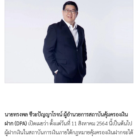
•
Good health & Well-being
•
Green Innovation & SD
•
Management & HR
•
MGR Live
•
Infographic
•
การเมือง
•
ท่องเที่ยว
•
กีฬา
•
ต่างประเทศ
•
Special Scoop
•
เศรษฐกิจ-ธุรกิจ
•
จีน
นายทรงพล ชีวะปัญญาโรจน์ ผู้อำนวยการสถาบันคุ้มครองเงิน
•
ชุมชน-คุณภาพชีวิต
ฝาก (DPA)
เปิดเผยว่า ตั้งแต่วันที่ 11 สิงหาคม 2564 นี้เป็นต้นไป
•
อาชญากรรม
ผู้ฝากเงินในสถาบันการเงินภายใต้กฎหมายคุ้มครองเงินฝากจะได้
•
Motoring