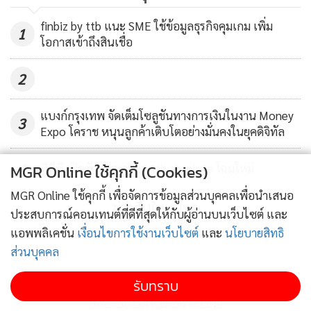
246
finbiz by ttb แนะ SME ใช้ข้อมูลธุรกิจคุมเกม เพิ่ม
1
โอกาสเข้าถึงสินเชื่อ
2
แบงก์กรุงเทพ จัดเต็มโซลูชันทางการเงินในงาน Money
3
Expo โคราช หนุนลูกค้าเติบโตอย่างมั่นคงในยุคดิจิทัล
4
MGR Online ใช้คุกกี้ (Cookies)
ทีทีบี เปิดตัวบัตรเครดิต ttb absolute โฉมใหม่
MGR Online ใช้คุกกี้ เพื่อจัดการข้อมูลส่วนบุคคลเพื่อนำเสนอ
ข่าวอื่นในหมวด
ประสบการณ์คอนเทนต์ที่ดีที่สุดให้กับผู้อ่านบนเว็บไซต์ และ
แอพพลิเคชั่น
เงื่อนไขการใช้งานเว็บไซต์
และ
นโยบายสิทธิ
ส่วนบุคคล
รับทราบ
ติดตามข่าวสารผ่านทาง LINE