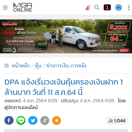
•
หน้าหลัก
•
ทันเหตุการณ์
•
ภาคใต้
•
ภูมิภาค
•
Online Section
หน้าหลัก
หุ้น
ข่าวการเงิน-การคลัง
•
บันเทิง
•
ผู้จัดการรายวัน
DPA แจ้งเริ่มวงเงินคุ้มครองเงินฝาก 1
•
คอลัมนิสต์
ล้านบาท วันที่ 11 ส.ค.64 นี้
•
ละคร
เผยแพร่:
4 ส.ค. 2564 11:05
ปรับปรุง:
4 ส.ค. 2564 11:05
โดย:
•
CbizReview
ผู้จัดการออนไลน์
•
Cyber BIZ
1,044
•
ผู้จัดกวน