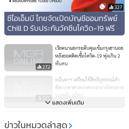
327
ซีไอเอ็มบี ไทยจัดเปิดบัญชีออมทรัพย์
Chill D รับประกันวัคซีนโควิด-19 ฟรี
เวียดนามยกระดับคุมเข้มกรุงฮานอย
หลังยอดติดเชื้อโควิด-19 พุ่งเกิน 2
พันคน
272
อนันดาฯ เตรียมใช้สิทธิอุทธรณ์คำ
พิพากษาศาลปกครองกลางโครงการ
'แอชตัน อโศก'
361
แสดงเพิ่มเติม
ทิพยย้ำให้ความดูแลลูกค้าโควิดเคียง
ข้างคนไทย
ข่าวในหมวดล่าสุด