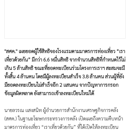
นายลวรณ แสงสนิท ผู้อำนวยการสำนักงานเศรษฐกิจการคลัง
(สศค.) ในฐานะโฆษกกระทรวงการคลัง เปิดเผยถึงความคืบหน้า
มาตรการท่องเที่ยว “เราเที่ยวด้วยกัน” ที่ได้เปิดให้ลงทะเบียน
ผ่านเว็บไซต์ เราเที่ยวด้วยกัน.com ว่า วันที่ 18 ก.ค.63 ที่ผ่านมา
เป็นวันแรกที่เปิดให้ผู้ที่ลงทะเบียนสำเร็จ สามารถจองโรงแรม
ที่พัก ในการเดินทางไปท่องเที่ยวได้ โดยล่าสุด วันที่ 19 ก.ค.63 ณ
เวลา 12.00 น. มีผู้ใช้สิทธิจองโรงแรมแล้ว 66,121 สิทธิ จาก
จำนวนสิทธิที่กำหนดไว้ไม่เกิน 5 ล้านสิทธิ
ขณะที่ยอดลงทะเบียนร่วมโครงการเราเที่ยวด้วยกัน รวมทั้งสิ้น 4
ล้านคน มีผู้ลงทะเบียนสำเร็จ 3.8 ล้านคน ซึ่งขณะนี้กำลังทยอย
แจ้งผลทาง sms นอกจากนี้ ยังมียอดลงทะเบียนไม่สำเร็จ 2 แสน
คน เนื่องมาจากระหว่างลงทะเบียนอาจจะสะกดชื่อ นามสกุล วัน
เดือน ปีเกิด หรือเลขที่บัตร รหัสหลังบัตรผิดที่ใดที่หนึ่ง จึงส่งผล
ให้ลงทะเบียนไม่สำเร็จ อย่างไรก็ดี กรณีดังกล่าวสามารถลง