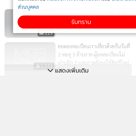
ห้อง
302
ส่วนบุคคล
finbiz by ttb แนะ SME ใช้ข้อมูลธุรกิจคุมเกม เพิ่ม
1
โอกาสเข้าถึงสินเชื่อ
รับทราบ
2
แบงก์กรุงเทพ จัดเต็มโซลูชันทางการเงินในงาน Money
3
Expo โคราช หนุนลูกค้าเติบโตอย่างมั่นคงในยุคดิจิทัล
4
ทีทีบี เปิดตัวบัตรเครดิต ttb absolute โฉมใหม่
ข่าวอื่นในหมวด
ติดตามข่าวสารผ่านทาง LINE