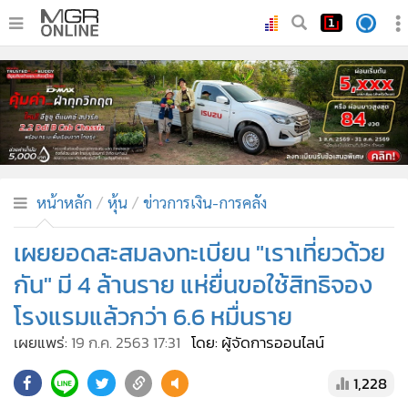
•
หน้าหลัก
•
ทันเหตุการณ์
•
ภาคใต้
•
ภูมิภาค
•
Online Section
หน้าหลัก
หุ้น
ข่าวการเงิน-การคลัง
•
บันเทิง
•
ผู้จัดการรายวัน
เผยยอดสะสมลงทะเบียน "เราเที่ยวด้วย
•
คอลัมนิสต์
กัน" มี 4 ล้านราย แห่ยื่นขอใช้สิทธิจอง
•
ละคร
โรงแรมแล้วกว่า 6.6 หมื่นราย
•
CbizReview
เผยแพร่:
19 ก.ค. 2563 17:31
โดย: ผู้จัดการออนไลน์
•
Cyber BIZ
•
ผู้จัดกวน
1,228