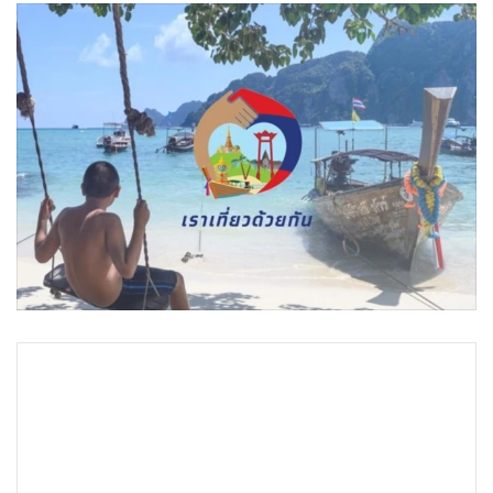
•
Good health & Well-being
•
Green Innovation & SD
•
Management & HR
•
MGR Live
•
Infographic
•
การเมือง
•
ท่องเที่ยว
•
กีฬา
•
ต่างประเทศ
•
Special Scoop
•
เศรษฐกิจ-ธุรกิจ
•
จีน
•
ชุมชน-คุณภาพชีวิต
•
อาชญากรรม
•
Motoring