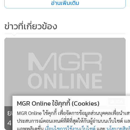
105
ยอดลงทะเบียน“เราเที่ยวด้วยกัน”ทะลุ
4 ล้านคนแล้ว
ยอดการลงทะเบียน“เราเที่ยวด้วย
กัน”พุ่ง 3.5 ล้านคน
229
ยอดลงทะเบียนเราเที่ยวด้วยกันวันที่
2 ทะลุ 3 ล้านราย ผู้ลงทะเบียนไม่
ผ่านอีก 2 แสนรายยังขอใช้สิทธิใหม่
1,111
แสดงเพิ่มเติม
MGR Online ใช้คุกกี้ (Cookies)
ได้
MGR Online ใช้คุกกี้ เพื่อจัดการข้อมูลส่วนบุคคลเพื่อนำเสนอ
วันหยุดยาวคนแห่เข้าพักในโรงแรม
ประสบการณ์คอนเทนต์ที่ดีที่สุดให้กับผู้อ่านบนเว็บไซต์ และ
ข่าวในหมวดล่าสุด
"เราเที่ยวด้วยกัน" แล้วกว่า 2.1 หมื่น
แอพพลิเคชั่น
เงื่อนไขการใช้งานเว็บไซต์
และ
นโยบายสิทธิ