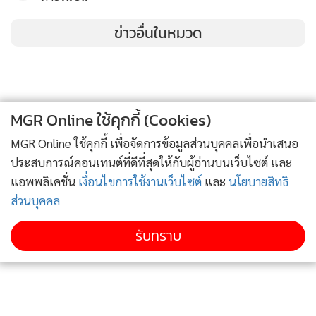
นักลงทุนเทขายดอลลาร์ซึ่งเป็นสกุลเงินปลอดภัย หลังจากโมเดอร์
ข่าวอื่นในหมวด
นา (Moderna) ซึ่งเป็นบริษัทเทคโนโลยีชีวภาพของสหรัฐฯ เปิด
เผยความคืบหน้าในการทดลองวัคซีนต้านไวรัสโควิด-19
ดัชนีดอลลาร์ ซึ่งเป็นดัชนีวัดความเคลื่อนไหวของดอลลาร์เมื่อ
MGR Online ใช้คุกกี้ (Cookies)
เทียบกับสกุลเงินหลัก 6 สกุลในตะกร้าเงิน ลดลง 0.18% สู่ระดับ
96.0879 เมื่อคืนนี้
MGR Online ใช้คุกกี้ เพื่อจัดการข้อมูลส่วนบุคคลเพื่อนำเสนอ
ประสบการณ์คอนเทนต์ที่ดีที่สุดให้กับผู้อ่านบนเว็บไซต์ และ
ดอลลาร์สหรัฐอ่อนค่าลงเมื่อเทียบกับเงินเยนที่ระดับ 106.95 เยน
แอพพลิเคชั่น
เงื่อนไขการใช้งานเว็บไซต์
และ
นโยบายสิทธิ
ส่วนบุคคล
จากระดับ 107.20 เยน และอ่อนค่าเมื่อเทียบกับดอลลาร์
แคนาดาที่ระดับ 1.3508 ดอลลาร์แคนาดา จากระดับ 1.3621
รับทราบ
ดอลลาร์ แต่เมื่อเทียบกับฟรังก์สวิส ดอลลาร์แข็งค่าขึ้นแตะที่
ระดับ 0.9455 ฟรังก์ จากระดับ 0.9391 ฟรังก์
ยูโรแข็งค่าเมื่อเทียบดอลลาร์สหรัฐที่ระดับ 1.1405 ดอลลาร์ จาก