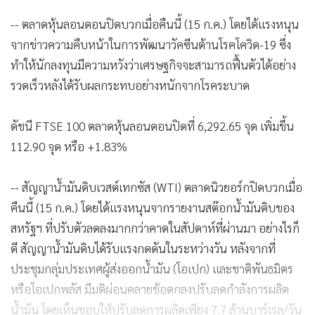
-- ตลาดหุ้นลอนดอนปิดบวกเมื่อคืนนี้ (15 ก.ค.) โดยได้แรงหนุน
จากข่าวความคืบหน้าในการพัฒนาวัคซีนต้านโรคโควิด-19 ซึ่ง
ทำให้นักลงทุนมีความหวังว่าเศรษฐกิจจะสามารถฟื้นตัวได้อย่าง
รวดเร็วหลังได้รับผลกระทบอย่างหนักจากโรคระบาด
ดัชนี FTSE 100 ตลาดหุ้นลอนดอนปิดที่ 6,292.65 จุด เพิ่มขึ้น
112.90 จุด หรือ +1.83%
-- สัญญาน้ำมันดิบเวสต์เทกซัส (WTI) ตลาดนิวยอร์กปิดบวกเมื่อ
คืนนี้ (15 ก.ค.) โดยได้แรงหนุนจากรายงานสต๊อกน้ำมันดิบของ
สหรัฐฯ ที่ปรับตัวลดลงมากกว่าคาดในสัปดาห์ที่ผ่านมา อย่างไรก็
ดี สัญญาน้ำมันดิบได้รับแรงกดดันในระหว่างวัน หลังจากที่
ประชุมกลุ่มประเทศผู้ส่งออกน้ำมัน (โอเปก) และชาติพันธมิตร
หรือโอเปกพลัส มีมติผ่อนคลายข้อตกลงปรับลดกำลังการผลิต
น้ำมัน โดยเห็นชอบให้ปรับลดการผลิตเพียง 7.7 ล้านบาร์เรล/วัน