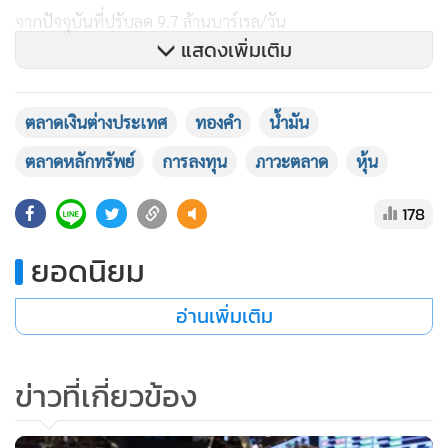
จากปัจจุบันที่ปรับลด 9.7 ล้านบาร์เรล/วัน
แสดงเพิ่มเติม
สัญญาน้ำมันดิบ WTI ส่งมอบเดือน ส.ค. เพิ่มขึ้น 91 เซ็นต์ หรือ
2.3% ปิดที่ 41.20 ดอลลาร์/บาร์เรล
ตลาดเงินต่างประเทศ
ทองคำ
น้ำมัน
ตลาดหลักทรัพย์
การลงทุน
ภาวะตลาด
หุ้น
สัญญาน้ำมันดิบเบรนต์ส่งมอบเดือน ก.ย. เพิ่มขึ้น 89 เซ็นต์ หรือ
2.2% ปิดที่ 43.79 ดอลลาร์/บาร์เรล
178
-- สัญญาทองคำตลาดนิวยอร์กปิดบวกเมื่อคืนนี้ (15 ก.ค.) โดยได้
ยอดนิยม
แรงหนุนจากการอ่อนค่าของสกุลเงินดอลลาร์ อย่างไรก็ดี สัญญา
ทองคำปิดขยับขึ้นเพียงเล็กน้อยเท่านั้น เนื่องจากนักลงทุนลด
อ่านเพิ่มเติม
ความต้องการถือครองสินทรัพย์ปลอดภัย หลังจากตลาดหุ้นทั่ว
โลกทะยานขึ้นขานรับข่าวความคืบหน้าในการผลิตวัคซีนต้าน
ข่าวที่เกี่ยวข้อง
ไวรัสโควิด-19