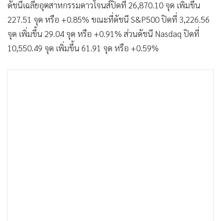
ดัชนีเฉลี่ยอุตสาหกรรมดาวโจนส์ปิดที่ 26,870.10 จุด เพิ่มขึ้น
•
เกม
227.51 จุด หรือ +0.85% ขณะที่ดัชนี S&P500 ปิดที่ 3,226.56
•
วิทยาศาสตร์
จุด เพิ่มขึ้น 29.04 จุด หรือ +0.91% ส่วนดัชนี Nasdaq ปิดที่
•
SMEs
10,550.49 จุด เพิ่มขึ้น 61.91 จุด หรือ +0.59%
•
หุ้น
•
อินโดจีน
•
กองทุนรวม
•
Celeb Online
•
Factcheck
•
ญี่ปุ่น
•
News1
•
Gotomanager