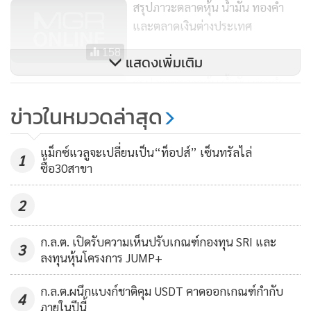
สรุปภาวะตลาดหุ้น น้ำมัน ทองคำ
และตลาดเงินต่างประเทศ
158
แสดงเพิ่มเติม
สรุปภาวะตลาดหุ้น น้ำมัน ทองคำ
และตลาดเงินต่างประเทศ
ข่าวในหมวดล่าสุด
183
แม็กซ์แวลูจะเปลี่ยนเป็น“ท็อปส์” เซ็นทรัลไล่
1
ซื้อ30สาขา
2
ก.ล.ต. เปิดรับความเห็นปรับเกณฑ์กองทุน SRI และ
3
ลงทุนหุ้นโครงการ JUMP+
-- ดอลลาร์สหรัฐอ่อนค่าลงเมื่อเทียบกับสกุลเงินหลักๆ ในการซื้อ
ก.ล.ต.ผนึกแบงก์ชาติคุม USDT คาดออกเกณฑ์กำกับ
4
ภายในปีนี้
ขายที่ตลาดปริวรรตเงินตรานิวยอร์กเมื่อคืนนี้ (15 ก.ค.) เนื่องจาก