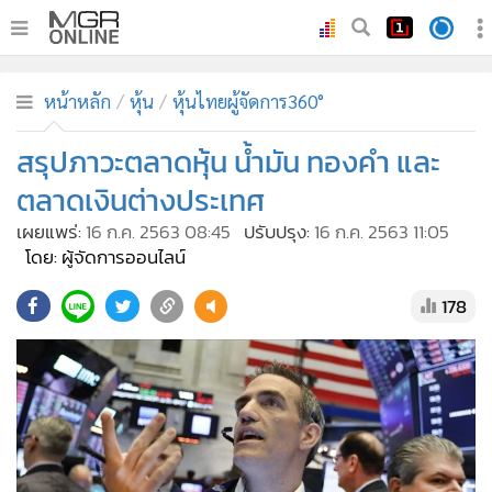
•
หน้าหลัก
หน้าหลัก
หุ้น
หุ้นไทยผู้จัดการ360°
•
ทันเหตุการณ์
•
สรุปภาวะตลาดหุ้น น้ำมัน ทองคำ และ
ภาคใต้
•
ภูมิภาค
ตลาดเงินต่างประเทศ
•
Online Section
เผยแพร่:
16 ก.ค. 2563 08:45
ปรับปรุง:
16 ก.ค. 2563 11:05
•
บันเทิง
โดย: ผู้จัดการออนไลน์
•
ผู้จัดการรายวัน
178
•
คอลัมนิสต์
•
ละคร
•
CbizReview
•
Cyber BIZ
•
ผู้จัดกวน