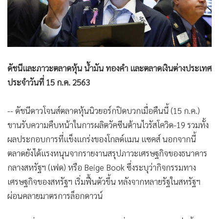
•
Good health & Well-being
•
Green Innovation & SD
•
Management & HR
•
MGR Live
•
Infographic
ดัชนีและภาวะตลาดหุ้น น้ำมัน ทองคำ และตลาดเงินต่างประเทศ
•
การเมือง
ประจำวันที่ 15 ก.ค. 2563
•
ท่องเที่ยว
•
กีฬา
-- ดัชนีดาวโจนส์ตลาดหุ้นนิวยอร์กปิดบวกเมื่อคืนนี้ (15 ก.ค.)
•
ต่างประเทศ
ขานรับความคืบหน้าในการผลิตวัคซีนต้านไวรัสโควิด-19 รวมทั้ง
•
Special Scoop
ผลประกอบการที่แข็งแกร่งของโกลด์แมน แซคส์ นอกจากนี้
•
เศรษฐกิจ-ธุรกิจ
ตลาดยังได้แรงหนุนจากรายงานสรุปภาวะเศรษฐกิจของธนาคาร
•
จีน
กลางสหรัฐฯ (เฟด) หรือ Beige Book ซึ่งระบุว่ากิจกรรมทาง
เศรษฐกิจของสหรัฐฯ เริ่มฟื้นตัวขึ้น หลังจากหลายรัฐในสหรัฐฯ
•
ชุมชน-คุณภาพชีวิต
ผ่อนคลายมาตรการล็อกดาวน์
•
อาชญากรรม
•
Motoring