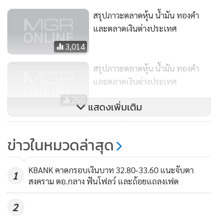
ความไม่แน่นอน และมีความเสี่ยงในช่วงขาลง
สรุปภาวะตลาดหุ้น น้ำมัน ทองคำ
และตลาดเงินต่างประเทศ
สัญญาทองคำตลาด COMEX (Commodity Exchange) ส่งมอบ
3,014
เดือน มิ.ย. เพิ่มขึ้น 9.60 ดอลลาร์ หรือ 0.56% ปิดที่ 1,716.4
ดอลลาร์/ออนซ์
สรุปภาวะตลาดหุ้น น้ำมัน ทองคำ
และตลาดเงินต่างประเทศ
สัญญาโลหะเงินส่งมอบเดือน ก.ค. ลดลง 3.8 เซ็นต์ หรือ 0.24%
250
แสดงเพิ่มเติม
ปิดที่ 15.671 ดอลลาร์/ออนซ์
สรุปภาวะตลาดหุ้น น้ำมัน ทองคำ
และตลาดเงินต่างประเทศ
สัญญาแพลทินัมส่งมอบเดือน ก.ค. ลดลง 7.6 ดอลลาร์ หรือ
ข่าวในหมวดล่าสุด
0.98% ปิดที่ 769.8 ดอลลาร์/ออนซ์
187
KBANK คาดกรอบเงินบาท 32.80-33.60 แนะจับตา
1
สัญญาพัลลาเดียมส่งมอบเดือน มิ.ย. ร่วงลง 44.70 ดอลลาร์ หรือ
สงคราม ตอ.กลาง ฟันโฟลว์ และถ้อยแถลงเฟด
2.4% ปิดที่ 1,790.70 ดอลลาร์/ออนซ์
2