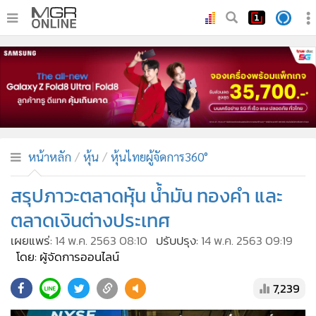
•
หน้าหลัก
•
ทันเหตุการณ์
•
ภาคใต้
•
ภูมิภาค
•
Online Section
หน้าหลัก
หุ้น
หุ้นไทยผู้จัดการ360°
•
บันเทิง
•
ผู้จัดการรายวัน
สรุปภาวะตลาดหุ้น น้ำมัน ทองคำ และ
•
คอลัมนิสต์
ตลาดเงินต่างประเทศ
•
ละคร
เผยแพร่:
14 พ.ค. 2563 08:10
ปรับปรุง:
14 พ.ค. 2563 09:19
•
CbizReview
โดย: ผู้จัดการออนไลน์
•
Cyber BIZ
7,239
•
ผู้จัดกวน