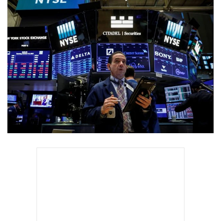
•
Good health & Well-being
•
Green Innovation & SD
•
Management & HR
•
MGR Live
•
Infographic
•
การเมือง
•
ท่องเที่ยว
•
กีฬา
•
ต่างประเทศ
•
Special Scoop
•
เศรษฐกิจ-ธุรกิจ
•
จีน
•
ชุมชน-คุณภาพชีวิต
•
อาชญากรรม
•
Motoring