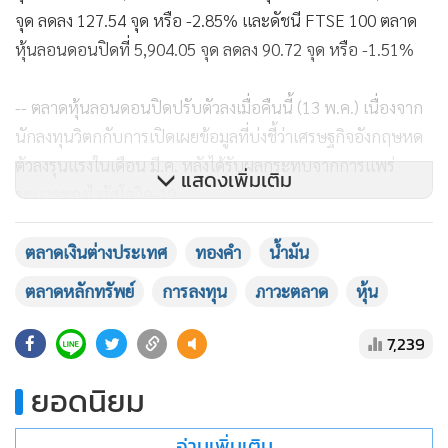
จุด ลดลง 127.54 จุด หรือ -2.85% และดัชนี FTSE 100 ตลาด
หุ้นลอนดอนปิดที่ 5,904.05 จุด ลดลง 90.72 จุด หรือ -1.51%
-- ตลาดหุ้นลอนดอนปิดปรับตัวลงเมื่อคืนนี้ (13 พ.ค.) เนื่องจาก
นักลงทุนวิตกกับการเปิดเผยข้อมูลที่บ่งชี้ว่าเศรษฐกิจอังกฤษหด
ตัวลงรุนแรงในเดือน มี.ค. หลังได้รับผลกระทบจากการแพร่
แสดงเพิ่มเติม
ระบาดของไวรัสโควิด-19
ดัชนี FTSE 100 ตลาดหุ้นลอนดอนปิดที่ 5,904.05 จุด ลดลง
ตลาดเงินต่างประเทศ
ทองคำ
น้ำมัน
90.72 จุด หรือ -1.51%
ตลาดหลักทรัพย์
การลงทุน
ภาวะตลาด
หุ้น
-- สัญญาน้ำมันดิบเวสต์เทกซัส (WTI) ตลาดนิวยอร์กปิดลบเมื่อ
7,239
คืนนี้ (13 พ.ค.) เนื่องจากนักลงทุนวิตกกังวลเกี่ยวกับแนวโน้ม
ยอดนิยม
เศรษฐกิจและอุปสงค์น้ำมันในตลาดโลก หลังจากนายเจอโรม พา
วเวล ประธานธนาคารกลางสหรัฐฯ (เฟด) เตือนว่าการแพร่
อ่านเพิ่มเติม