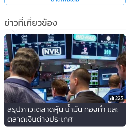
ระบาดของไวรัสโควิด-19 ได้ทำให้เศรษฐกิจสหรัฐฯ เผชิญกับ
ความไม่แน่นอนและมีความเสี่ยงในช่วงขาลง โดยความกังวลดัง
กล่าวได้บดบังปัจจัยบวกจากรายงานตัวเลขสต๊อกน้ำมันดิบของ
ข่าวที่เกี่ยวข้อง
สหรัฐฯ ที่ปรับตัวลดลงอย่างเหนือความคาดหมายในสัปดาห์ที่
ผ่านมา
สัญญาน้ำมันดิบ WTI ส่งมอบเดือน มิ.ย. ลดลง 49 เซ็นต์ หรือ
1.9% ปิดที่ 25.29 ดอลลาร์/บาร์เรล
สัญญาน้ำมันดิบเบรนต์ส่งมอบเดือน ก.ค. ลดลง 79 เซ็นต์ หรือ
2.6% ปิดที่ 29.19 ดอลลาร์/บาร์เรล
225
-- สัญญาทองคำตลาดนิวยอร์กปิดบวกเมื่อคืนนี้ (13 พ.ค.) โดยได้
สรุปภาวะตลาดหุ้น น้ำมัน ทองคำ และ
แรงหนุนจากคำสั่งซื้อสินทรัพย์ปลอดภัย หลังจากนายเจอโรม พา
ตลาดเงินต่างประเทศ
วเวล ประธานธนาคารกลางสหรัฐฯ (เฟด) เตือนว่าการแพร่
ระบาดของไวรัสโควิด-19 ได้ทำให้เศรษฐกิจสหรัฐฯ เผชิญกับ