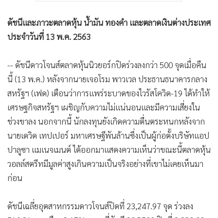
ดัชนีและภาวะตลาดหุ้น น้ำมัน ทองคำ และตลาดเงินต่างประเทศ
ประจำวันที่ 13 พ.ค. 2563
-- ดัชนีดาวโจนส์ตลาดหุ้นนิวยอร์กปิดร่วงลงกว่า 500 จุดเมื่อคืน
นี้ (13 พ.ค.) หลังจากนายเจอโรม พาวเวล ประธานธนาคารกลาง
สหรัฐฯ (เฟด) เตือนว่าการแพร่ระบาดของไวรัสโควิด-19 ได้ทำให้
เศรษฐกิจสหรัฐฯ เผชิญกับความไม่แน่นอนและมีความเสี่ยงใน
ช่วงขาลง นอกจากนี้ นักลงทุนยังเกิดความตื่นตระหนกหลังจาก
นายเดวิด เทปเปอร์ มหาเศรษฐีพันล้านซึ่งเป็นผู้ก่อตั้งบริษัทแอป
ปาลูซา แมเนจเมนต์ ได้ออกมาแสดงความเห็นว่าขณะนี้ตลาดหุ้น
วอลล์สตรีทมีมูลค่าสูงเกินความเป็นจริงอย่างที่เขาไม่เคยเห็นมา
ก่อน
ดัชนีเฉลี่ยอุตสาหกรรมดาวโจนส์ปิดที่ 23,247.97 จุด ร่วงลง