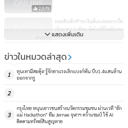
2,579
ออมสินพักชำระเงินต้นและดอกเบี้ย
เป็นเวลา 3 เดือน อัตโนมัติไม่ต้องลง
แสดงเพิ่มเติม
ทะเบียน
238
SCB ออกบริการ "ดีจัง แบ่งชำระราย
ข่าวในหมวดล่าสุด
เดือน" ช่วยลูกค้าบัตรเครดิต
945
ทุนเทามีสะดุ้ง! รู้จักยาแรงเลิกแบงก์พัน บีบ1.4แสนล้าน
1
ออกจากรู
2
กรุงไทย หนุนเยาวชนสร้างนวัตกรรมชุมชน ผ่านเวที "ฮัก
3
แม่ Hackathon" ทีม Jernae จุฬาฯ คว้าแชมป์ ใช้ AI
ติดตามทรัพย์สินสูญหาย