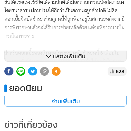
ยืนได้แข็งแรงใช้ชีวิตได้ตามปกติได้เมื่อสถานการณ์นี้คลี่คลายลง
โดยธนาคารฯ ผ่อนปรนให้ถือว่าเป็นสถานะลูกค้าปกติ ไม่คิด
ดอกเบี้ยผิดนัดชำระ ส่วนลูกหนี้ที่ถูกฟ้องอยู่ในสถานะหลังจากมี
การพิพากษาแล้วจะได้รับการช่วยเหลือด้วย แต่จะพิจารณาเป็น
กรณีเฉพาะราย
สำหรับดอกเบี้ยของเงินงวดในระหว่างพักชำระหนี้ 6 เดือนใน
แสดงเพิ่มเติม
โครงการนี้ ผู้อำนวยการธนาคารออมสิน ย้ำว่า ให้ลูกค้าไปชำระ
ในงวดสุดท้ายของสัญญา หรือเลือกวิธีเฉลี่ยจ่ายหลังพ้นจากช่วง
628
พักชำระไปแล้วก็ได้ ทั้งนี้ หลังจากครบกำหนดระยะเวลาพัก
ยอดนิยม
ชำระเงินต้นและดอกเบี้ยดังกล่าวนี้แล้ว ให้ลูกค้าชำระงวดค้าง
เดิมก่อนเข้ามาตรการ (ถ้ามี) แล้วจึงผ่อนชำระเงินงวดในเงื่อนไข
อ่านเพิ่มเติม
เดิมตามสัญญาปกติหรือสัญญาปรับปรุงโครงสร้างหนี้ก่อนหน้า
เข้ามาตรการพักชำระเงินต้นและดอกเบี้ย 6 เดือนข้างต้นนี้
ข่าวที่เกี่ยวข้อง
แต่อย่างไรก็ตาม หากลูกค้ายังคงไม่สามารถชำระได้ ให้เข้าร่วม