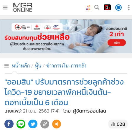
•
หน้าหลัก
•
ทันเหตุการณ์
•
ภาคใต้
•
ภูมิภาค
•
Online Section
หน้าหลัก
หุ้น
ข่าวการเงิน-การคลัง
•
บันเทิง
•
ผู้จัดการรายวัน
"ออมสิน" ปรับมาตรการช่วยลูกค้าช่วง
•
คอลัมนิสต์
โควิด-19 ขยายเวลาพักหนี้เงินต้น-
•
ละคร
ดอกเบี้ยเป็น 6 เดือน
•
CbizReview
เผยแพร่:
21 เม.ย. 2563 17:41
โดย: ผู้จัดการออนไลน์
•
Cyber BIZ
•
ผู้จัดกวน
628