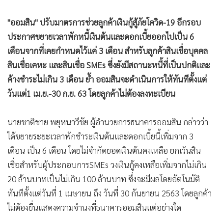
•
เกม
"ออมสิน" ปรับมาตรการช่วยลูกค้าเงินกู้สู้ภัยโควิด-19 อีกรอบ
•
วิทยาศาสตร์
ประกาศขยายเวลาพักหนี้เงินต้นและดอกเบี้ยออกไปเป็น 6
•
SMEs
เดือนจากที่เคยกำหนดไว้แค่ 3 เดือน สำหรับลูกค้าสินเชื่อบุคคล
•
หุ้น
สินเชื่อเคหะ และสินเชื่อ SMEs ซึ่งยังมีสถานะหนี้ที่เป็นปกติและ
•
อินโดจีน
ค้างชำระไม่เกิน 3 เดือน ย้ำ ออมสินจะดำเนินการให้ทันทีตั้งแต่
•
กองทุนรวม
วันแต่1 เม.ย.-30 ก.ย. 63 โดยลูกค้าไม่ต้องลงทะเบียน
•
Celeb Online
•
Factcheck
นายชาติชาย พยุหนาวีชัย ผู้อำนวยการธนาคารออมสิน กล่าวว่า
•
ญี่ปุ่น
ได้ขยายระยะเวลาพักชำระเงินต้นและดอกเบี้ยนี้เพิ่มจาก 3
•
News1
เดือน เป็น 6 เดือน โดยไม่จำกัดยอดเงินต้นคงเหลือ ยกเว้นสิน
•
Gotomanager
เชื่อสำหรับผู้ประกอบการSMEs วงเงินกู้คงเหลือเพิ่มจากไม่เกิน
20 ล้านบาทเป็นไม่เกิน 100 ล้านบาท ซึ่งจะมีผลโดยอัตโนมัติ
ทันทีตั้งแต่วันที่ 1 เมษายน ถึง วันที่ 30 กันยายน 2563 โดยลูกค้า
ไม่ต้องยื่นแสดงความจำนงที่ธนาคารออมสินแต่อย่างใด