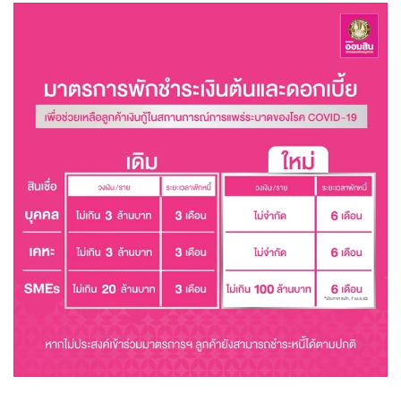
•
Good health & Well-being
•
Green Innovation & SD
•
Management & HR
•
MGR Live
•
Infographic
•
การเมือง
•
ท่องเที่ยว
•
กีฬา
•
ต่างประเทศ
•
Special Scoop
•
เศรษฐกิจ-ธุรกิจ
•
จีน
•
ชุมชน-คุณภาพชีวิต
•
อาชญากรรม
•
Motoring